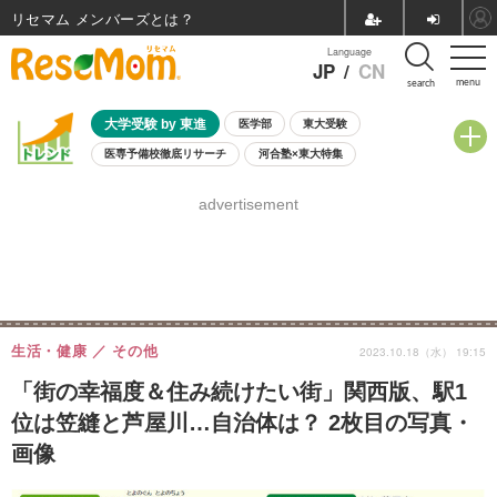
リセマム メンバーズ
Language
JP
/
CN
menu
search
大学受験 by 東進
医学部
東大受験
医専予備校徹底リサーチ
河合塾×東大特集
親子で考える大学選び
高校受験
中学受験
小学校受験
advertisement
共通テスト
夏休み
8月開催学校説明会・相談会
8月開催イベント・WS
全国公立高校 過去問
人気記事
自由研究教材（小学生向け）
自由研究教材（中学生向け）
ランキング
生活・健康
その他
2023.10.18（水） 19:15
「街の幸福度＆住み続けたい街」関西版、駅1
位は笠縫と芦屋川…自治体は？ 2枚目の写真・
画像