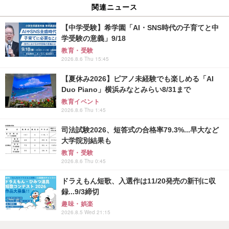
関連ニュース
【中学受験】希学園「AI・SNS時代の子育てと中
学受験の意義」9/18
教育・受験
2026.8.6 Thu 15:45
【夏休み2026】ピアノ未経験でも楽しめる「AI
Duo Piano」横浜みなとみらい8/31まで
教育イベント
2026.8.6 Thu 1:45
司法試験2026、短答式の合格率79.3%...早大など
大学院別結果も
教育・受験
2026.8.6 Thu 0:45
ドラえもん短歌、入選作は11/20発売の新刊に収
録...9/3締切
趣味・娯楽
2026.8.5 Wed 21:15