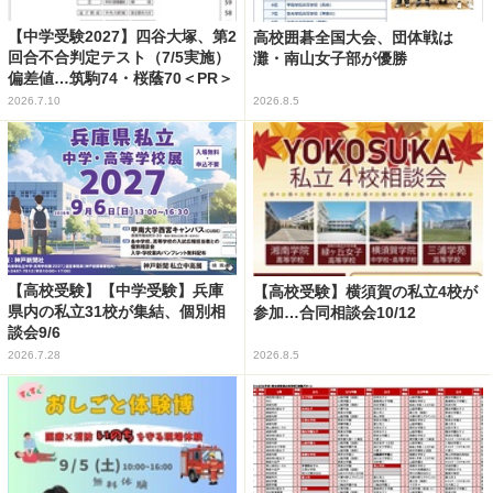
【中学受験2027】四谷大塚、第2
高校囲碁全国大会、団体戦は
回合不合判定テスト（7/5実施）
灘・南山女子部が優勝
偏差値…筑駒74・桜蔭70＜PR＞
2026.7.10
2026.8.5
【高校受験】【中学受験】兵庫
【高校受験】横須賀の私立4校が
県内の私立31校が集結、個別相
参加…合同相談会10/12
談会9/6
2026.7.28
2026.8.5