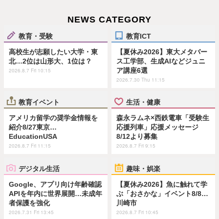
NEWS CATEGORY
教育・受験
教育ICT
高校生が志願したい大学・東
【夏休み2026】東大メタバー
北…2位は山形大、1位は？
ス工学部、生成AIなどジュニ
ア講座6選
2026.8.7 Fri 10:15
2026.7.30 Thu 11:15
教育イベント
生活・健康
アメリカ留学の奨学金情報を
森永ラムネ×西鉄電車「受験生
紹介8/27東京…
応援列車」応援メッセージ
EducationUSA
8/12より募集
2026.8.7 Fri 11:15
2026.8.7 Fri 9:15
デジタル生活
趣味・娯楽
Google、アプリ向け年齢確認
【夏休み2026】魚に触れて学
APIを年内に世界展開…未成年
ぶ「おさかな」イベント8/8…
者保護を強化
川崎市
2026.7.31 Fri 13:45
2026.8.7 Fri 10:45