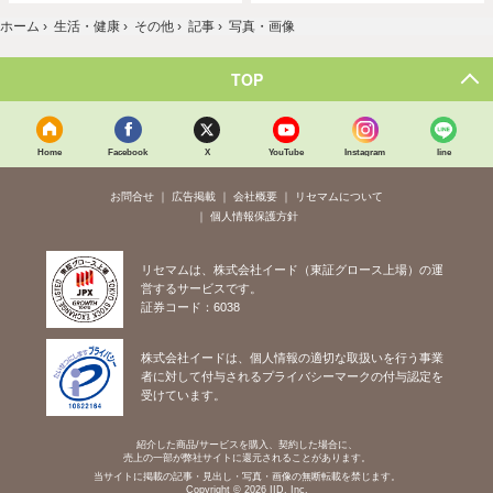
ホーム
›
生活・健康
›
その他
›
記事
›
写真・画像
TOP
Home
Facebook
X
YouTube
Instagram
line
お問合せ
広告掲載
会社概要
リセマムについて
個人情報保護方針
リセマムは、株式会社イード（東証グロース上場）の運
営するサービスです。
証券コード：6038
株式会社イードは、個人情報の適切な取扱いを行う事業
者に対して付与されるプライバシーマークの付与認定を
受けています。
紹介した商品/サービスを購入、契約した場合に、
売上の一部が弊社サイトに還元されることがあります。
当サイトに掲載の記事・見出し・写真・画像の無断転載を禁じます。
Copyright © 2026 IID, Inc.