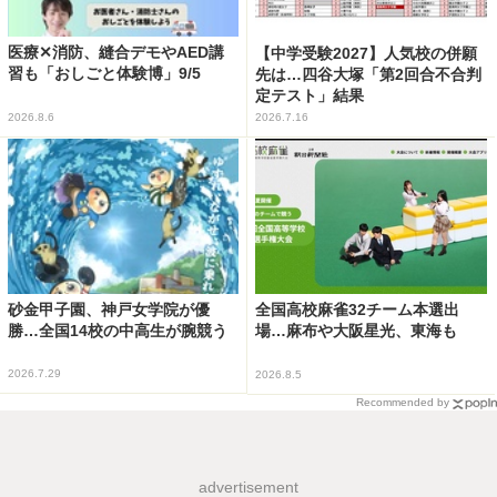
医療✕消防、縫合デモやAED講
【中学受験2027】人気校の併願
習も「おしごと体験博」9/5
先は…四谷大塚「第2回合不合判
定テスト」結果
2026.8.6
2026.7.16
砂金甲子園、神戸女学院が優
全国高校麻雀32チーム本選出
勝…全国14校の中高生が腕競う
場…麻布や大阪星光、東海も
2026.7.29
2026.8.5
Recommended by
advertisement