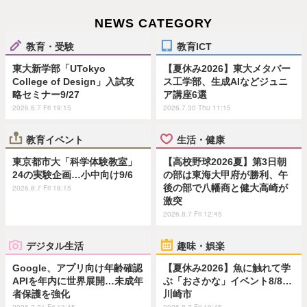
NEWS CATEGORY
教育・受験
教育ICT
東大新学部「UTokyo
【夏休み2026】東大メタバー
College of Design」入試攻
ス工学部、生成AIなどジュニ
略セミナー9/27
ア講座6選
2026.8.7 Fri 19:15
2026.7.30 Thu 11:15
教育イベント
生活・健康
東京都市大「科学体験教室」
【高校野球2026夏】第3日朝
24の実験企画…小中向け9/6
の部は東海大甲府が勝利、午
後の部で八幡商と健大高崎が
2026.8.7 Fri 18:15
激突
2026.8.7 Fri 12:45
デジタル生活
趣味・娯楽
Google、アプリ向け年齢確認
【夏休み2026】魚に触れて学
APIを年内に世界展開…未成年
ぶ「おさかな」イベント8/8…
者保護を強化
川崎市
2026.7.31 Fri 13:45
2026.8.7 Fri 10:45