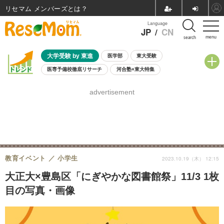
リセマム メンバーズ
Language
JP
/
CN
menu
search
大学受験 by 東進
医学部
東大受験
医専予備校徹底リサーチ
河合塾×東大特集
親子で考える大学選び
高校受験
中学受験
小学校受験
advertisement
共通テスト
夏休み
8月開催学校説明会・相談会
8月開催イベント・WS
全国公立高校 過去問
人気記事
自由研究教材（小学生向け）
自由研究教材（中学生向け）
ランキング
教育イベント
小学生
2023.10.19（木） 12:15
大正大×豊島区「にぎやかな図書館祭」11/3 1枚
目の写真・画像