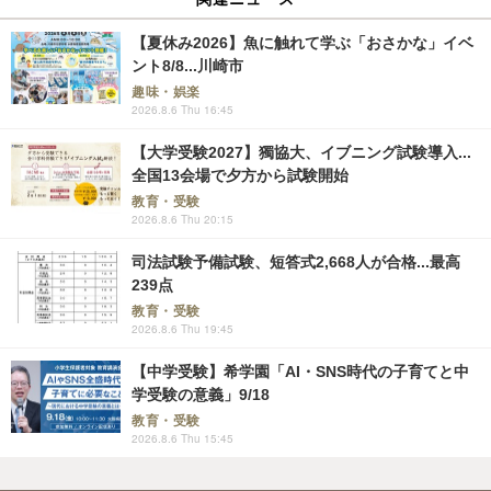
【夏休み2026】魚に触れて学ぶ「おさかな」イベ
ント8/8...川崎市
趣味・娯楽
2026.8.6 Thu 16:45
【大学受験2027】獨協大、イブニング試験導入...
全国13会場で夕方から試験開始
教育・受験
2026.8.6 Thu 20:15
司法試験予備試験、短答式2,668人が合格...最高
239点
教育・受験
2026.8.6 Thu 19:45
【中学受験】希学園「AI・SNS時代の子育てと中
学受験の意義」9/18
教育・受験
2026.8.6 Thu 15:45