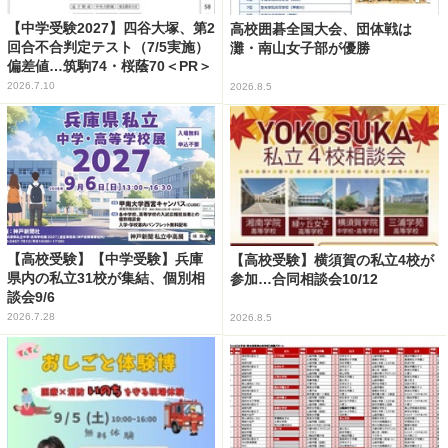
【中学受験2027】四谷大塚、第2
高校囲碁全国大会、団体戦は
回合不合判定テスト（7/5実施）
灘・南山女子部が優勝
偏差値…筑駒74・桜蔭70＜PR＞
2026.7.10
2026.8.5
【高校受験】【中学受験】兵庫
【高校受験】横須賀の私立4校が
県内の私立31校が集結、個別相
参加…合同相談会10/12
談会9/6
2026.7.28
2026.8.5