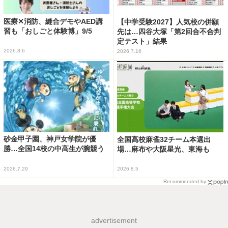
医療✕消防、縫合デモやAED講
【中学受験2027】人気校の併願
習も「おしごと体験博」9/5
先は…四谷大塚「第2回合不合判
定テスト」結果
2026.8.6
2026.7.16
砂金甲子園、神戸女学院が優
全国高校麻雀32チーム本選出
勝…全国14校の中高生が腕競う
場…麻布や大阪星光、東海も
2026.7.29
2026.8.5
Recommended by
advertisement