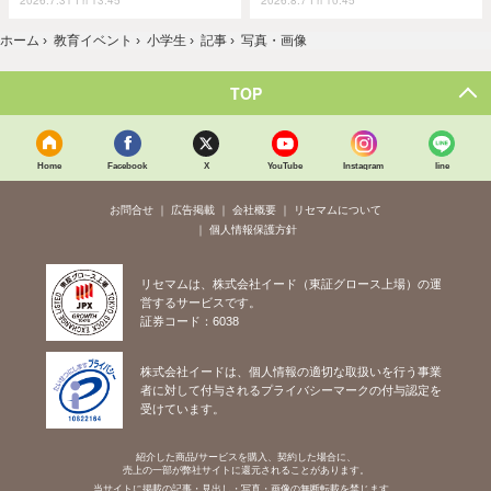
ホーム
›
教育イベント
›
小学生
›
記事
›
写真・画像
TOP
Home
Facebook
X
YouTube
Instagram
line
お問合せ
広告掲載
会社概要
リセマムについて
個人情報保護方針
リセマムは、株式会社イード（東証グロース上場）の運
営するサービスです。
証券コード：6038
株式会社イードは、個人情報の適切な取扱いを行う事業
者に対して付与されるプライバシーマークの付与認定を
受けています。
紹介した商品/サービスを購入、契約した場合に、
売上の一部が弊社サイトに還元されることがあります。
当サイトに掲載の記事・見出し・写真・画像の無断転載を禁じます。