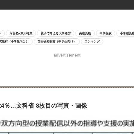
チ
河合塾×東大特集
親子で考える大学選び
高校受験
中学受験
小学校受
究教材（小学生向け）
自由研究教材（中学生向け）
ランキング
advertisement
24％…文科省 8枚目の写真・画像