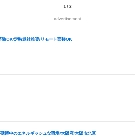
1
/
2
advertisement
経験OK/定時退社推奨/リモート面接OK
が活躍中のエネルギッシュな職場/大阪府/大阪市北区