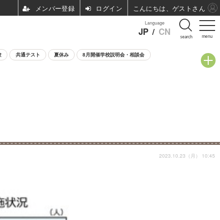
ログイン
こんにちは、ゲストさん
Language
JP
/
CN
menu
search
験
共通テスト
夏休み
8月開催学校説明会・相談会
2023.10.23（月） 10:45