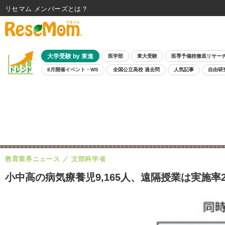
リセマム メンバーズ
大学受験 by 東進
医学部
東大受験
医専予備校徹底リサー
8月開催イベント・WS
全国公立高校 過去問
人気記事
自由研
教育業界ニュース
文部科学省
小中高の病気療養児9,165人、遠隔授業は実施率