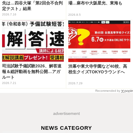
先は…四谷大塚「第2回合不合判
場…麻布や大阪星光、東海も
定テスト」結果
2026.7.16
2026.8.5
司法試験予備試験2026、解答速
渋幕や東大寺学園など40校、高
報＆総評動画を無料公開…アガ
校生クイズTOKYOラウンドへ
ルート
2026.7.21
2026.7.29
Recommended by
advertisement
NEWS CATEGORY