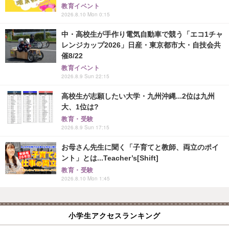
教育イベント
2026.8.10 Mon 0:15
中・高校生が手作り電気自動車で競う「エコ1チャ
レンジカップ2026」日産・東京都市大・自技会共
催8/22
教育イベント
2026.8.9 Sun 22:15
高校生が志願したい大学・九州沖縄...2位は九州
大、1位は?
教育・受験
2026.8.9 Sun 17:15
お母さん先生に聞く「子育てと教師、両立のポイ
ント」とは...Teacher’s[Shift]
教育・受験
2026.8.10 Mon 1:45
小学生アクセスランキング