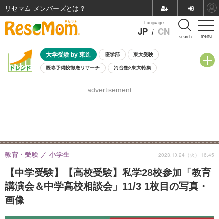
リセマム メンバーズ
Language
JP
/
CN
menu
search
大学受験 by 東進
医学部
東大受験
医専予備校徹底リサーチ
河合塾×東大特集
親子で考える大学選び
高校受験
中学受験
小学校受験
advertisement
共通テスト
夏休み
8月開催学校説明会・相談会
8月開催イベント・WS
全国公立高校 過去問
人気記事
自由研究教材（小学生向け）
自由研究教材（中学生向け）
ランキング
教育・受験
小学生
2023.10.24（火） 16:45
【中学受験】【高校受験】私学28校参加「教育
講演会＆中学高校相談会」11/3 1枚目の写真・
画像