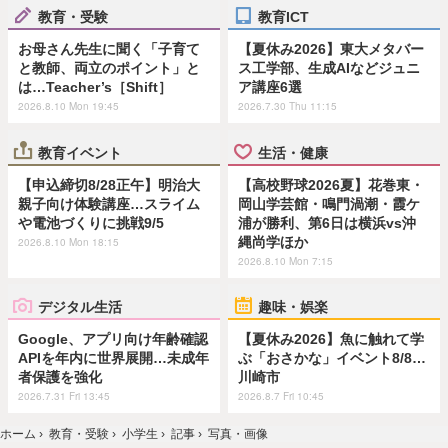
教育・受験
教育ICT
お母さん先生に聞く「子育て
【夏休み2026】東大メタバー
と教師、両立のポイント」と
ス工学部、生成AIなどジュニ
は…Teacher’s［Shift］
ア講座6選
2026.8.10 Mon 19:45
2026.7.30 Thu 11:15
教育イベント
生活・健康
【申込締切8/28正午】明治大
【高校野球2026夏】花巻東・
親子向け体験講座…スライム
岡山学芸館・鳴門渦潮・霞ケ
や電池づくりに挑戦9/5
浦が勝利、第6日は横浜vs沖
縄尚学ほか
2026.8.10 Mon 18:15
2026.8.10 Mon 7:15
デジタル生活
趣味・娯楽
Google、アプリ向け年齢確認
【夏休み2026】魚に触れて学
APIを年内に世界展開…未成年
ぶ「おさかな」イベント8/8…
者保護を強化
川崎市
2026.7.31 Fri 13:45
2026.8.7 Fri 10:45
ホーム
›
教育・受験
›
小学生
›
記事
›
写真・画像