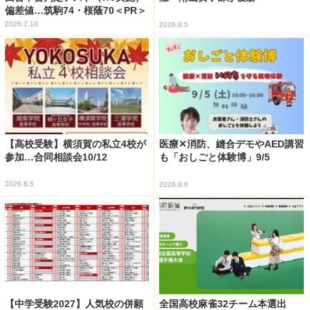
偏差値…筑駒74・桜蔭70＜PR＞
2026.7.10
2026.8.5
【高校受験】横須賀の私立4校が
医療✕消防、縫合デモやAED講習
参加…合同相談会10/12
も「おしごと体験博」9/5
2026.8.5
2026.8.6
【中学受験2027】人気校の併願
全国高校麻雀32チーム本選出