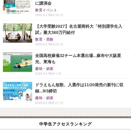
に講演会
教育イベント
2026.8.5 Wed 23:15
【大学受験2027】名古屋商科大「特別奨学生入
試」最大360万円給付
教育・受験
2026.8.5 Wed 20:15
全国高校麻雀32チーム本選出場...麻布や大阪星
光、東海も
趣味・娯楽
2026.8.5 Wed 1:45
ドラえもん短歌、入選作は11/20発売の新刊に収
録...9/3締切
趣味・娯楽
2026.8.5 Wed 21:15
中学生アクセスランキング