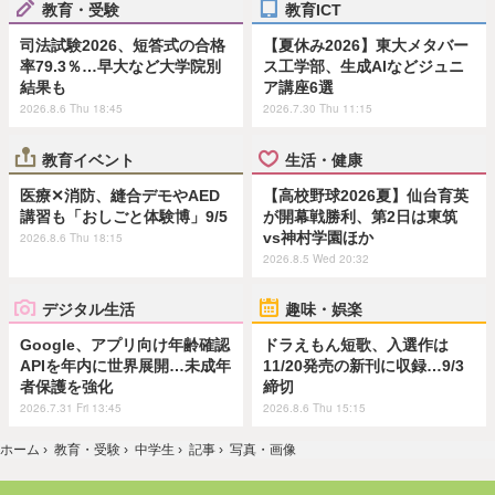
教育・受験
教育ICT
司法試験2026、短答式の合格
【夏休み2026】東大メタバー
率79.3％…早大など大学院別
ス工学部、生成AIなどジュニ
結果も
ア講座6選
2026.8.6 Thu 18:45
2026.7.30 Thu 11:15
教育イベント
生活・健康
医療✕消防、縫合デモやAED
【高校野球2026夏】仙台育英
講習も「おしごと体験博」9/5
が開幕戦勝利、第2日は東筑
vs神村学園ほか
2026.8.6 Thu 18:15
2026.8.5 Wed 20:32
デジタル生活
趣味・娯楽
Google、アプリ向け年齢確認
ドラえもん短歌、入選作は
APIを年内に世界展開…未成年
11/20発売の新刊に収録…9/3
者保護を強化
締切
2026.7.31 Fri 13:45
2026.8.6 Thu 15:15
ホーム
›
教育・受験
›
中学生
›
記事
›
写真・画像