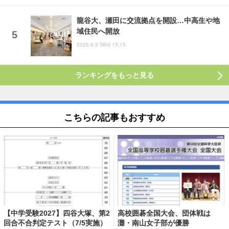
龍谷大、瀬田に交流拠点を開設…中高生や地
域住民へ開放
2026.8.5 Wed 15:15
ランキングをもっと見る
こちらの記事もおすすめ
【中学受験2027】四谷大塚、第2
高校囲碁全国大会、団体戦は
回合不合判定テスト（7/5実施）
灘・南山女子部が優勝