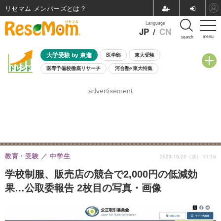
リセマム メンバーズ
Language
JP
/
CN
menu
search
大学受験 by 東進
医学部
東大受験
医専予備校徹底リサーチ
河合塾×東大特集
親子で考える大学選び
高校受験
中学受験
小学校受験
advertisement
共通テスト
夏休み
8月開催学校説明会・相談会
8月開催イベント・WS
全国公立高校 過去問
人気記事
自由研究教材（小学生向け）
自由研究教材（中学生向け）
ランキング
教育・受験
中学生
2023.10.25（水） 11:15
学校制服、販売店の競合で2,000円の低減効
果…公取委報告 2枚目の写真・画像