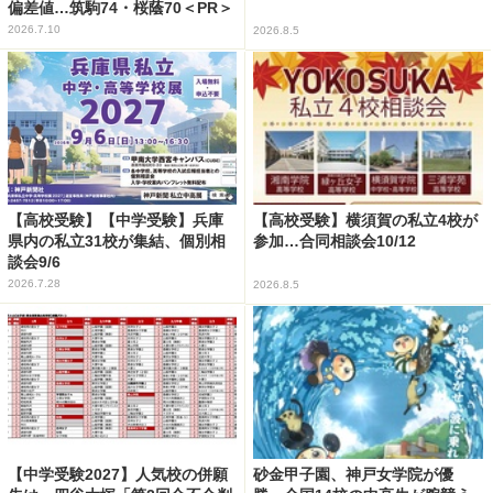
偏差値…筑駒74・桜蔭70＜PR＞
2026.7.10
2026.8.5
【高校受験】【中学受験】兵庫
【高校受験】横須賀の私立4校が
県内の私立31校が集結、個別相
参加…合同相談会10/12
談会9/6
2026.7.28
2026.8.5
【中学受験2027】人気校の併願
砂金甲子園、神戸女学院が優