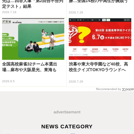
先は…四谷大塚「第2回合不合判
勝…全国14校の中高生が腕競う
定テスト」結果
2026.7.16
2026.7.29
全国高校麻雀32チーム本選出
渋幕や東大寺学園など40校、高
場…麻布や大阪星光、東海も
校生クイズTOKYOラウンドへ
2026.8.5
2026.7.29
Recommended by
advertisement
NEWS CATEGORY