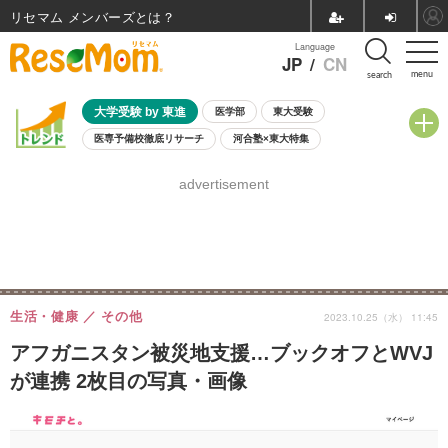
リセマム メンバーズ
Language
JP
/
CN
menu
search
大学受験 by 東進
医学部
東大受験
医専予備校徹底リサーチ
河合塾×東大特集
親子で考える大学選び
高校受験
中学受験
小学校受験
advertisement
共通テスト
夏休み
8月開催学校説明会・相談会
8月開催イベント・WS
全国公立高校 過去問
人気記事
自由研究教材（小学生向け）
自由研究教材（中学生向け）
ランキング
生活・健康
その他
2023.10.25（水） 11:45
アフガニスタン被災地支援…ブックオフとWVJ
が連携 2枚目の写真・画像