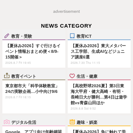
advertisement
NEWS CATEGORY
教育・受験
教育ICT
【夏休み2026】すぐ行けるイ
【夏休み2026】東大メタバー
ベント情報おまとめ便＜8/9-
ス工学部、生成AIなどジュニ
15開催＞
ア講座6選
2026.8.7 Fri 19:45
2026.7.30 Thu 11:15
教育イベント
生活・健康
東京都市大「科学体験教室」
【高校野球2026夏】第3日東
24の実験企画…小中向け9/6
海大甲府・健大高崎・有明・
長崎日大が勝利…第4日は遊学
2026.8.7 Fri 18:15
館vs青森山田ほか
2026.8.8 Sat 9:52
デジタル生活
趣味・娯楽
Google、アプリ向け年齢確認
【夏休み2026】魚に触れて学