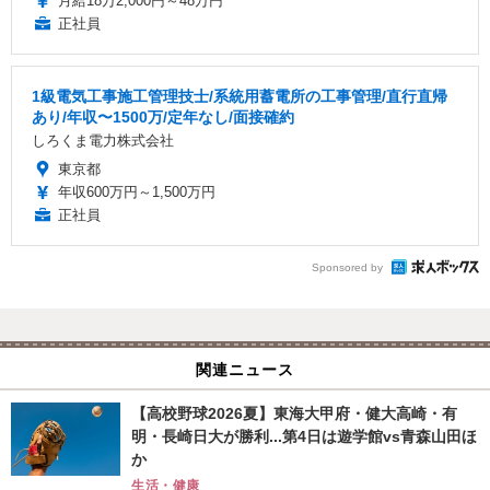
月給18万2,000円～48万円
正社員
1級電気工事施工管理技士/系統用蓄電所の工事管理/直行直帰
あり/年収〜1500万/定年なし/面接確約
しろくま電力株式会社
東京都
年収600万円～1,500万円
正社員
Sponsored by
関連ニュース
【高校野球2026夏】東海大甲府・健大高崎・有
明・長崎日大が勝利...第4日は遊学館vs青森山田ほ
か
生活・健康