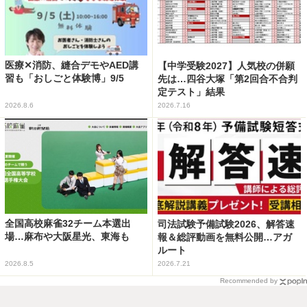
医療✕消防、縫合デモやAED講
【中学受験2027】人気校の併願
習も「おしごと体験博」9/5
先は…四谷大塚「第2回合不合判
定テスト」結果
2026.8.6
2026.7.16
全国高校麻雀32チーム本選出
司法試験予備試験2026、解答速
場…麻布や大阪星光、東海も
報＆総評動画を無料公開…アガ
ルート
2026.8.5
2026.7.21
Recommended by