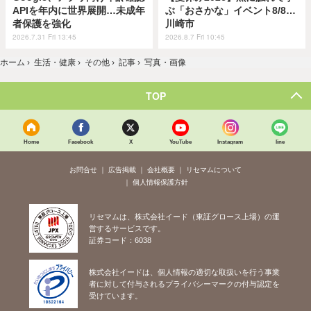
APIを年内に世界展開…未成年
ぶ「おさかな」イベント8/8…
者保護を強化
川崎市
2026.7.31 Fri 13:45
2026.8.7 Fri 10:45
ホーム
›
生活・健康
›
その他
›
記事
›
写真・画像
TOP
Home
Facebook
X
YouTube
Instagram
line
お問合せ
広告掲載
会社概要
リセマムについて
個人情報保護方針
リセマムは、株式会社イード（東証グロース上場）の運
営するサービスです。
証券コード：6038
株式会社イードは、個人情報の適切な取扱いを行う事業
者に対して付与されるプライバシーマークの付与認定を
受けています。