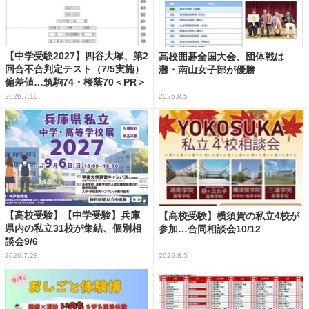
【中学受験2027】四谷大塚、第2
高校囲碁全国大会、団体戦は
回合不合判定テスト（7/5実施）
灘・南山女子部が優勝
偏差値…筑駒74・桜蔭70＜PR＞
2026.7.10
2026.8.5
【高校受験】【中学受験】兵庫
【高校受験】横須賀の私立4校が
県内の私立31校が集結、個別相
参加…合同相談会10/12
談会9/6
2026.7.28
2026.8.5