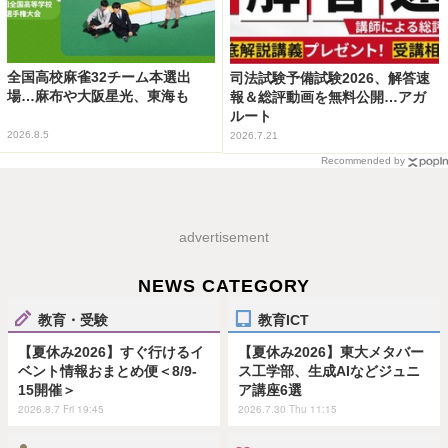
全国高校麻雀32チーム本選出
司法試験予備試験2026、解答速
場…麻布や大阪星光、東海も
報＆総評動画を無料公開…アガ
ルート
2026.8.5
2026.7.21
Recommended by
advertisement
NEWS CATEGORY
教育・受験
教育ICT
【夏休み2026】すぐ行けるイ
【夏休み2026】東大メタバー
ベント情報おまとめ便＜8/9-
ス工学部、生成AIなどジュニ
15開催＞
ア講座6選
2026.8.7 Fri 19:45
2026.7.30 Thu 11:15