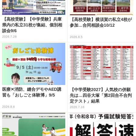
【高校受験】【中学受験】兵庫
【高校受験】横須賀の私立4校が
県内の私立31校が集結、個別相
参加…合同相談会10/12
談会9/6
2026.7.28
2026.8.5
医療✕消防、縫合デモやAED講
【中学受験2027】人気校の併願
習も「おしごと体験博」9/5
先は…四谷大塚「第2回合不合判
定テスト」結果
2026.8.6
2026.7.16