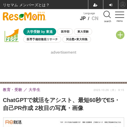
リセマム メンバーズ
Language
JP
/
CN
menu
search
大学受験 by 東進
医学部
東大受験
医専予備校徹底リサーチ
河合塾×東大特集
親子で考える大学選び
高校受験
中学受験
小学校受験
advertisement
共通テスト
夏休み
8月開催学校説明会・相談会
8月開催イベント・WS
全国公立高校 過去問
人気記事
自由研究教材（小学生向け）
自由研究教材（中学生向け）
ランキング
教育・受験
大学生
2023.10.26（木） 9:15
ChatGPTで就活をアシスト、最短60秒でES・
自己PR作成 2枚目の写真・画像