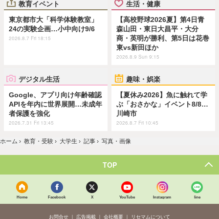
教育イベント
生活・健康
東京都市大「科学体験教室」
【高校野球2026夏】第4日青
24の実験企画…小中向け9/6
森山田・東日大昌平・大分
商・英明が勝利、第5日は花巻
2026.8.7 Fri 18:15
東vs新田ほか
2026.8.9 Sun 9:15
デジタル生活
趣味・娯楽
Google、アプリ向け年齢確認
【夏休み2026】魚に触れて学
APIを年内に世界展開…未成年
ぶ「おさかな」イベント8/8…
者保護を強化
川崎市
2026.7.31 Fri 13:45
2026.8.7 Fri 10:45
ホーム
›
教育・受験
›
大学生
›
記事
›
写真・画像
TOP
Home
Facebook
X
YouTube
Instagram
line
お問合せ
広告掲載
会社概要
リセマムについて