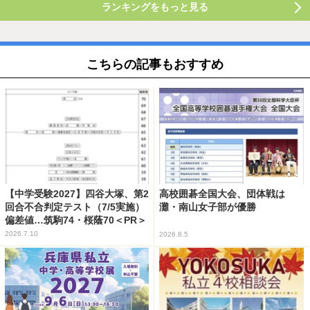
ランキングをもっと見る
こちらの記事もおすすめ
【中学受験2027】四谷大塚、第2
高校囲碁全国大会、団体戦は
回合不合判定テスト（7/5実施）
灘・南山女子部が優勝
偏差値…筑駒74・桜蔭70＜PR＞
2026.7.10
2026.8.5