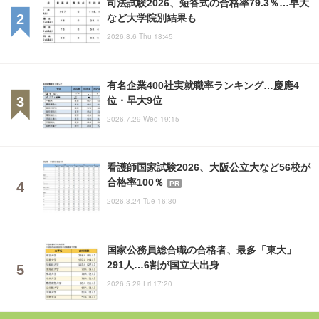
司法試験2026、短答式の合格率79.3％…早大
など大学院別結果も
2026.8.6 Thu 18:45
有名企業400社実就職率ランキング…慶應4
位・早大9位
2026.7.29 Wed 19:15
看護師国家試験2026、大阪公立大など56校が
合格率100％
PR
2026.3.24 Tue 16:30
国家公務員総合職の合格者、最多「東大」
291人…6割が国立大出身
2026.5.29 Fri 17:20