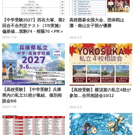
【中学受験2027】四谷大塚、第2
高校囲碁全国大会、団体戦は
回合不合判定テスト（7/5実施）
灘・南山女子部が優勝
偏差値…筑駒74・桜蔭70＜PR＞
2026.7.10
2026.8.5
【高校受験】【中学受験】兵庫
【高校受験】横須賀の私立4校が
県内の私立31校が集結、個別相
参加…合同相談会10/12
談会9/6
2026.7.28
2026.8.5