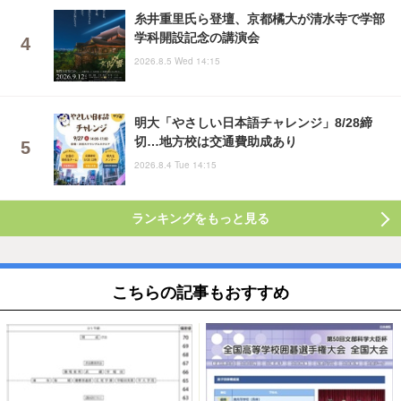
糸井重里氏ら登壇、京都橘大が清水寺で学部
学科開設記念の講演会
2026.8.5 Wed 14:15
明大「やさしい日本語チャレンジ」8/28締
切…地方校は交通費助成あり
2026.8.4 Tue 14:15
ランキングをもっと見る
こちらの記事もおすすめ