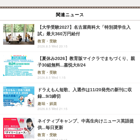
関連ニュース
【大学受験2027】名古屋商科大「特別奨学生入
試」最大360万円給付
教育・受験
2026.8.5 Wed 20:15
【夏休み2026】教育版マイクラでまちづくり、親
子30組無料...嘉悦大8/24
教育・受験
2026.8.5 Wed 1:15
ドラえもん短歌、入選作は11/20発売の新刊に収
録...9/3締切
趣味・娯楽
2026.8.5 Wed 21:15
ネイティブキャンプ、中高生向けニュース英語提
供...毎日更新
教育・受験
2026.8.5 Wed 18:15