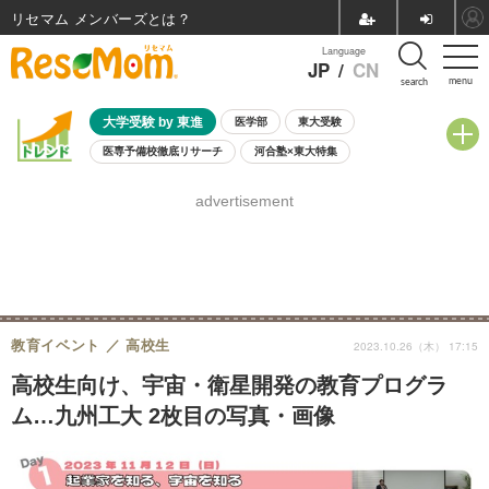
リセマム メンバーズ
Language
JP
/
CN
menu
search
大学受験 by 東進
医学部
東大受験
医専予備校徹底リサーチ
河合塾×東大特集
親子で考える大学選び
高校受験
中学受験
小学校受験
advertisement
共通テスト
夏休み
8月開催学校説明会・相談会
8月開催イベント・WS
全国公立高校 過去問
人気記事
自由研究教材（小学生向け）
自由研究教材（中学生向け）
ランキング
教育イベント
高校生
2023.10.26（木） 17:15
高校生向け、宇宙・衛星開発の教育プログラ
ム…九州工大 2枚目の写真・画像