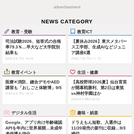
advertisement
NEWS CATEGORY
教育・受験
教育ICT
司法試験2026、短答式の合格
【夏休み2026】東大メタバー
率79.3％…早大など大学院別
ス工学部、生成AIなどジュニ
結果も
ア講座6選
2026.8.6 Thu 18:45
2026.7.30 Thu 11:15
教育イベント
生活・健康
医療✕消防、縫合デモやAED
【高校野球2026夏】仙台育英
講習も「おしごと体験博」9/5
が開幕戦勝利、第2日は東筑
vs神村学園ほか
2026.8.6 Thu 18:15
2026.8.5 Wed 20:32
デジタル生活
趣味・娯楽
Google、アプリ向け年齢確認
ドラえもん短歌、入選作は
APIを年内に世界展開…未成年
11/20発売の新刊に収録…9/3
者保護を強化
締切