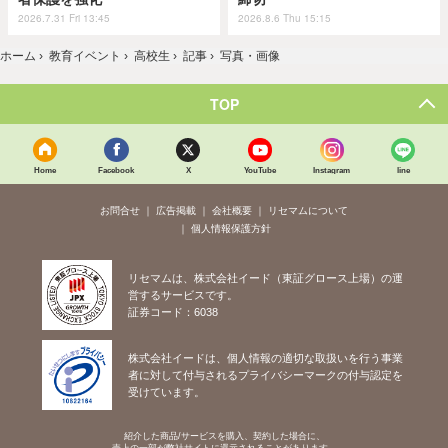
2026.7.31 Fri 13:45
2026.8.6 Thu 15:15
ホーム
›
教育イベント
›
高校生
›
記事
›
写真・画像
TOP
Home
Facebook
X
YouTube
Instagram
line
お問合せ
広告掲載
会社概要
リセマムについて
個人情報保護方針
リセマムは、株式会社イード（東証グロース上場）の運
営するサービスです。
証券コード：6038
株式会社イードは、個人情報の適切な取扱いを行う事業
者に対して付与されるプライバシーマークの付与認定を
受けています。
紹介した商品/サービスを購入、契約した場合に、