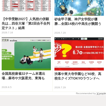
【中学受験2027】人気校の併願
砂金甲子園、神戸女学院が優
先は…四谷大塚「第2回合不合判
勝…全国14校の中高生が腕競う
定テスト」結果
2026.7.16
2026.7.29
全国高校麻雀32チーム本選出
渋幕や東大寺学園など40校、高
場…麻布や大阪星光、東海も
校生クイズTOKYOラウンドへ
2026.8.5
2026.7.29
Recommended by