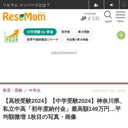
リセマム メンバーズ
Language
JP
/
CN
menu
search
大学受験 by 東進
医学部
東大受験
医専予備校徹底リサーチ
河合塾×東大特集
親子で考える大学選び
高校受験
中学受験
小学校受験
advertisement
共通テスト
夏休み
8月開催学校説明会・相談会
8月開催イベント・WS
全国公立高校 過去問
人気記事
自由研究教材（小学生向け）
自由研究教材（中学生向け）
ランキング
教育・受験
中学生
2023.10.27（金） 13:45
【高校受験2024】【中学受験2024】神奈川県、
私立中高「初年度納付金」最高額149万円…平
均額微増 1枚目の写真・画像