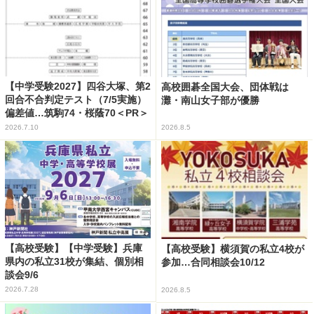
【中学受験2027】四谷大塚、第2
高校囲碁全国大会、団体戦は
回合不合判定テスト（7/5実施）
灘・南山女子部が優勝
偏差値…筑駒74・桜蔭70＜PR＞
2026.7.10
2026.8.5
【高校受験】【中学受験】兵庫
【高校受験】横須賀の私立4校が
県内の私立31校が集結、個別相
参加…合同相談会10/12
談会9/6
2026.7.28
2026.8.5