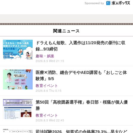
Sponsored by
関連ニュース
ドラえもん短歌、入選作は11/20発売の新刊に収
録...9/3締切
趣味・娯楽
2026.8.5 Wed 21:15
医療✕消防、縫合デモやAED講習も「おしごと体
験博」9/5
教育イベント
2026.8.6 Thu 0:15
第50回「高校囲碁選手権」春日部・桜蔭が個人優
勝
教育イベント
2026.8.5 Wed 22:45
司法試験2026、短答式の合格率79.3%...早大など