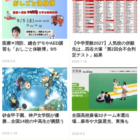
医療✕消防、縫合デモやAED講
【中学受験2027】人気校の併願
習も「おしごと体験博」9/5
先は…四谷大塚「第2回合不合判
定テスト」結果
2026.8.6
2026.7.16
砂金甲子園、神戸女学院が優
全国高校麻雀32チーム本選出
勝…全国14校の中高生が腕競う
場…麻布や大阪星光、東海も
2026.7.29
2026.8.5