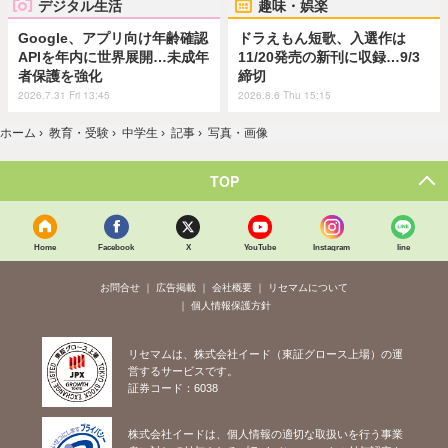
デジタル生活
趣味・娯楽
Google、アプリ向け年齢確認
ドラえもん短歌、入選作は
APIを年内に世界展開…未成年
11/20発売の新刊に収録…9/3
者保護を強化
締切
2026.7.31 Fri 13:45
2026.8.6 Thu 15:15
ホーム
›
教育・受験
›
中学生
›
記事
›
写真・画像
TOP
Home
Facebook
X
YouTube
Instagram
line
お問合せ
広告掲載
会社概要
リセマムについて
個人情報保護方針
リセマムは、株式会社イード（東証グロース上場）の運
営するサービスです。
証券コード：6038
株式会社イードは、個人情報の適切な取扱いを行う事業