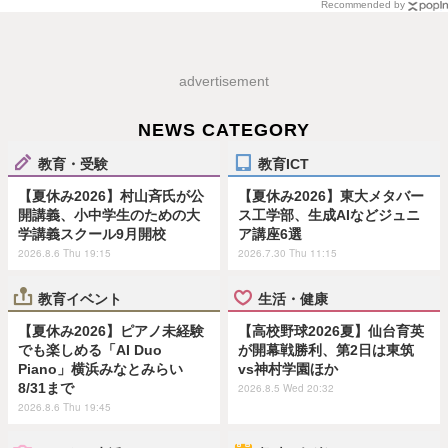
Recommended by
advertisement
NEWS CATEGORY
教育・受験
教育ICT
【夏休み2026】村山斉氏が公
【夏休み2026】東大メタバー
開講義、小中学生のための大
ス工学部、生成AIなどジュニ
学講義スクール9月開校
ア講座6選
2026.8.6 Thu 19:15
2026.7.30 Thu 11:15
教育イベント
生活・健康
【夏休み2026】ピアノ未経験
【高校野球2026夏】仙台育英
でも楽しめる「AI Duo
が開幕戦勝利、第2日は東筑
Piano」横浜みなとみらい
vs神村学園ほか
8/31まで
2026.8.5 Wed 20:32
2026.8.6 Thu 19:45