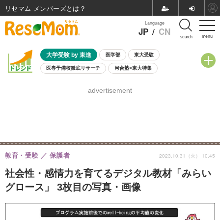
リセマム メンバーズ
Language
JP
/
CN
menu
search
大学受験 by 東進
医学部
東大受験
医専予備校徹底リサーチ
河合塾×東大特集
親子で考える大学選び
高校受験
中学受験
小学校受験
advertisement
共通テスト
夏休み
8月開催学校説明会・相談会
8月開催イベント・WS
全国公立高校 過去問
人気記事
自由研究教材（小学生向け）
自由研究教材（中学生向け）
ランキング
教育・受験
保護者
2023.10.31（火） 10:45
社会性・感情力を育てるデジタル教材「みらい
グロース」 3枚目の写真・画像