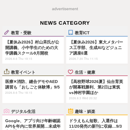
advertisement
NEWS CATEGORY
教育・受験
教育ICT
【夏休み2026】村山斉氏が公
【夏休み2026】東大メタバー
開講義、小中学生のための大
ス工学部、生成AIなどジュニ
学講義スクール9月開校
ア講座6選
2026.8.6 Thu 19:15
2026.7.30 Thu 11:15
教育イベント
生活・健康
医療✕消防、縫合デモやAED
【高校野球2026夏】仙台育英
講習も「おしごと体験博」9/5
が開幕戦勝利、第2日は東筑
vs神村学園ほか
2026.8.6 Thu 18:15
2026.8.5 Wed 20:32
デジタル生活
趣味・娯楽
Google、アプリ向け年齢確認
ドラえもん短歌、入選作は
APIを年内に世界展開…未成年
11/20発売の新刊に収録…9/3