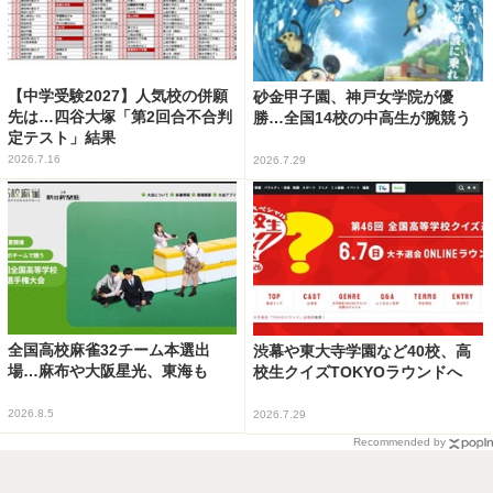
【中学受験2027】人気校の併願
砂金甲子園、神戸女学院が優
先は…四谷大塚「第2回合不合判
勝…全国14校の中高生が腕競う
定テスト」結果
2026.7.16
2026.7.29
全国高校麻雀32チーム本選出
渋幕や東大寺学園など40校、高
場…麻布や大阪星光、東海も
校生クイズTOKYOラウンドへ
2026.8.5
2026.7.29
Recommended by