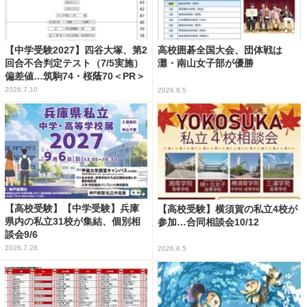
【中学受験2027】四谷大塚、第2
高校囲碁全国大会、団体戦は
回合不合判定テスト（7/5実施）
灘・南山女子部が優勝
偏差値…筑駒74・桜蔭70＜PR＞
2026.7.10
2026.8.5
【高校受験】【中学受験】兵庫
【高校受験】横須賀の私立4校が
県内の私立31校が集結、個別相
参加…合同相談会10/12
談会9/6
2026.7.28
2026.8.5