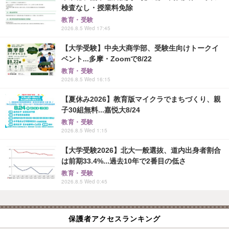
検査なし・授業料免除
教育・受験
2026.8.5 Wed 17:45
【大学受験】中央大商学部、受験生向けトークイ
ベント...多摩・Zoomで8/22
教育・受験
2026.8.5 Wed 16:15
【夏休み2026】教育版マイクラでまちづくり、親
子30組無料...嘉悦大8/24
教育・受験
2026.8.5 Wed 1:15
【大学受験2026】北大一般選抜、道内出身者割合
は前期33.4%...過去10年で2番目の低さ
教育・受験
2026.8.5 Wed 0:45
保護者アクセスランキング