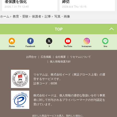
者保護を強化
締切
2026.7.31 Fri 13:45
2026.8.6 Thu 15:15
ホーム
›
教育・受験
›
保護者
›
記事
›
写真・画像
TOP
Home
Facebook
X
YouTube
Instagram
line
お問合せ
広告掲載
会社概要
リセマムについて
個人情報保護方針
リセマムは、株式会社イード（東証グロース上場）の運
営するサービスです。
証券コード：6038
株式会社イードは、個人情報の適切な取扱いを行う事業
者に対して付与されるプライバシーマークの付与認定を
受けています。
紹介した商品/サービスを購入、契約した場合に、