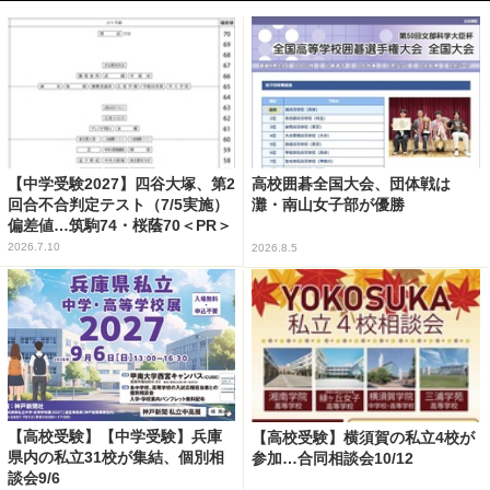
【中学受験2027】四谷大塚、第2
高校囲碁全国大会、団体戦は
回合不合判定テスト（7/5実施）
灘・南山女子部が優勝
偏差値…筑駒74・桜蔭70＜PR＞
2026.7.10
2026.8.5
【高校受験】【中学受験】兵庫
【高校受験】横須賀の私立4校が
県内の私立31校が集結、個別相
参加…合同相談会10/12
談会9/6