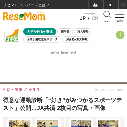
リセマム メンバーズ
Language
JP
/
CN
menu
search
大学受験 by 東進
医学部
東大受験
医専予備校徹底リサーチ
河合塾×東大特集
親子で考える大学選び
高校受験
中学受験
小学校受験
advertisement
共通テスト
夏休み
8月開催学校説明会・相談会
8月開催イベント・WS
全国公立高校 過去問
人気記事
自由研究教材（小学生向け）
自由研究教材（中学生向け）
ランキング
生活・健康
小学生
2024.1.5（金） 16:15
得意な運動診断「“好き”がみつかるスポーツテ
スト」公開…JA共済 2枚目の写真・画像