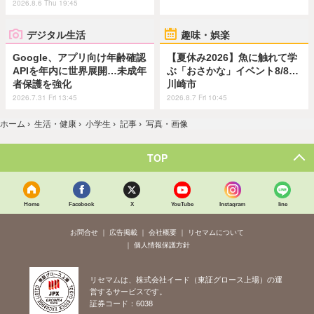
2026.8.6 Thu 19:45
デジタル生活
趣味・娯楽
Google、アプリ向け年齢確認
【夏休み2026】魚に触れて学
APIを年内に世界展開…未成年
ぶ「おさかな」イベント8/8…
者保護を強化
川崎市
2026.7.31 Fri 13:45
2026.8.7 Fri 10:45
ホーム
›
生活・健康
›
小学生
›
記事
›
写真・画像
TOP
Home
Facebook
X
YouTube
Instagram
line
お問合せ
広告掲載
会社概要
リセマムについて
個人情報保護方針
リセマムは、株式会社イード（東証グロース上場）の運
営するサービスです。
証券コード：6038