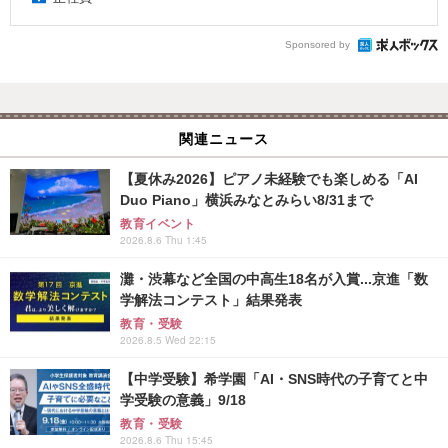
Sponsored by
関連ニュース
【夏休み2026】ピアノ未経験でも楽しめる「AI
Duo Piano」横浜みなとみらい8/31まで
教育イベント
2026.8.6 Thu 1:45
灘・渋幕など全国の中高生18名が入賞...京進「数
学解法コンテスト」結果発表
教育・受験
2026.8.5 Wed 22:15
【中学受験】希学園「AI・SNS時代の子育てと中
学受験の意義」9/18
教育・受験
2026.8.6 Thu 15:45