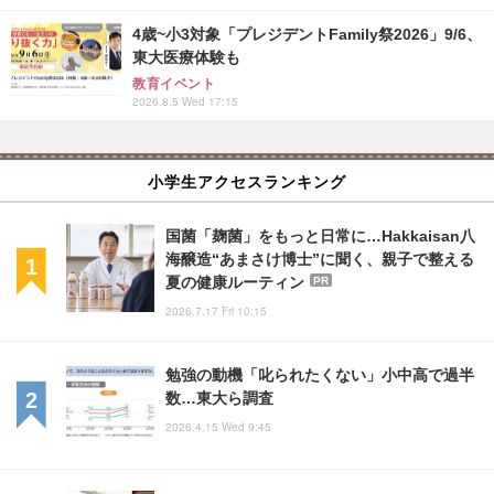
4歳~小3対象「プレジデントFamily祭2026」9/6、
東大医療体験も
教育イベント
2026.8.5 Wed 17:15
小学生アクセスランキング
国菌「麹菌」をもっと日常に…Hakkaisan八
海醸造“あまさけ博士”に聞く、親子で整える
夏の健康ルーティン
PR
2026.7.17 Fri 10:15
勉強の動機「叱られたくない」小中高で過半
数…東大ら調査
2026.4.15 Wed 9:45