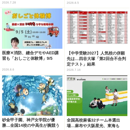
2026.7.28
2026.8.5
医療✕消防、縫合デモやAED講
【中学受験2027】人気校の併願
習も「おしごと体験博」9/5
先は…四谷大塚「第2回合不合判
定テスト」結果
2026.8.6
2026.7.16
砂金甲子園、神戸女学院が優
全国高校麻雀32チーム本選出
勝…全国14校の中高生が腕競う
場…麻布や大阪星光、東海も