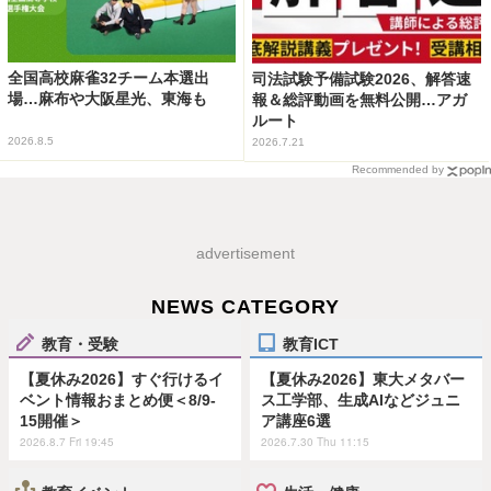
全国高校麻雀32チーム本選出
司法試験予備試験2026、解答速
場…麻布や大阪星光、東海も
報＆総評動画を無料公開…アガ
ルート
2026.8.5
2026.7.21
Recommended by
advertisement
NEWS CATEGORY
教育・受験
教育ICT
【夏休み2026】すぐ行けるイ
【夏休み2026】東大メタバー
ベント情報おまとめ便＜8/9-
ス工学部、生成AIなどジュニ
15開催＞
ア講座6選
2026.8.7 Fri 19:45
2026.7.30 Thu 11:15