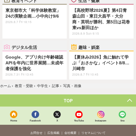
教育イベント
生活・健康
東京都市大「科学体験教室」
【高校野球2026夏】第4日青
24の実験企画…小中向け9/6
森山田・東日大昌平・大分
商・英明が勝利、第5日は花巻
2026.8.7 Fri 18:15
東vs新田ほか
2026.8.9 Sun 9:15
デジタル生活
趣味・娯楽
Google、アプリ向け年齢確認
【夏休み2026】魚に触れて学
APIを年内に世界展開…未成年
ぶ「おさかな」イベント8/8…
者保護を強化
川崎市
2026.7.31 Fri 13:45
2026.8.7 Fri 10:45
ホーム
›
教育・受験
›
中学生
›
記事
›
写真・画像
TOP
Home
Facebook
X
YouTube
Instagram
line
お問合せ
広告掲載
会社概要
リセマムについて