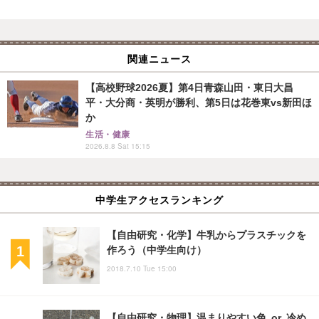
関連ニュース
【高校野球2026夏】第4日青森山田・東日大昌
平・大分商・英明が勝利、第5日は花巻東vs新田ほ
か
生活・健康
2026.8.8 Sat 15:15
中学生アクセスランキング
【自由研究・化学】牛乳からプラスチックを
作ろう（中学生向け）
2018.7.10 Tue 15:00
【自由研究・物理】温まりやすい色 or 冷め