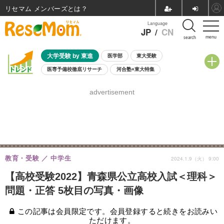
リセマム メンバーズ
Language
JP
/
CN
menu
search
大学受験 by 東進
医学部
東大受験
医専予備校徹底リサーチ
河合塾×東大特集
親子で考える大学選び
高校受験
中学受験
小学校受験
advertisement
共通テスト
夏休み
8月開催学校説明会・相談会
8月開催イベント・WS
全国公立高校 過去問
人気記事
自由研究教材（小学生向け）
自由研究教材（中学生向け）
ランキング
教育・受験
中学生
2024.1.9（火） 9:00
【高校受験2022】青森県公立高校入試＜理科＞
問題・正答 5枚目の写真・画像
この記事は会員限定です。会員登録すると続きをお読みい
ただけます。