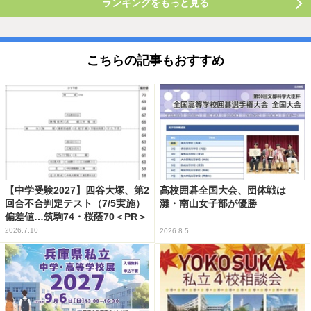
ランキングをもっと見る
こちらの記事もおすすめ
【中学受験2027】四谷大塚、第2
高校囲碁全国大会、団体戦は
回合不合判定テスト（7/5実施）
灘・南山女子部が優勝
偏差値…筑駒74・桜蔭70＜PR＞
2026.7.10
2026.8.5