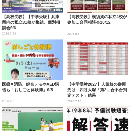
【高校受験】【中学受験】兵庫
【高校受験】横須賀の私立4校が
県内の私立31校が集結、個別相
参加…合同相談会10/12
談会9/6
2026.7.28
2026.8.5
医療✕消防、縫合デモやAED講
【中学受験2027】人気校の併願
習も「おしごと体験博」9/5
先は…四谷大塚「第2回合不合判
定テスト」結果
2026.8.6
2026.7.16