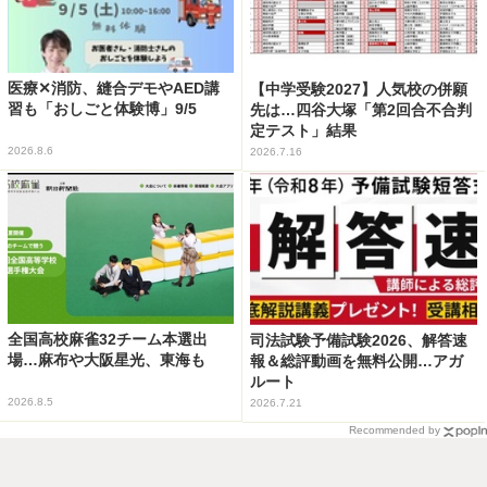
医療✕消防、縫合デモやAED講
【中学受験2027】人気校の併願
習も「おしごと体験博」9/5
先は…四谷大塚「第2回合不合判
定テスト」結果
2026.8.6
2026.7.16
全国高校麻雀32チーム本選出
司法試験予備試験2026、解答速
場…麻布や大阪星光、東海も
報＆総評動画を無料公開…アガ
ルート
2026.8.5
2026.7.21
Recommended by