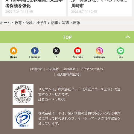
APIを年内に世界展開…未成年
ぶ「おさかな」イベント8/8…
者保護を強化
川崎市
2026.7.31 Fri 13:45
2026.8.7 Fri 10:45
ホーム
›
教育・受験
›
小学生
›
記事
›
写真・画像
TOP
Home
Facebook
X
YouTube
Instagram
line
お問合せ
広告掲載
会社概要
リセマムについて
個人情報保護方針
リセマムは、株式会社イード（東証グロース上場）の運
営するサービスです。
証券コード：6038
株式会社イードは、個人情報の適切な取扱いを行う事業
者に対して付与されるプライバシーマークの付与認定を
受けています。