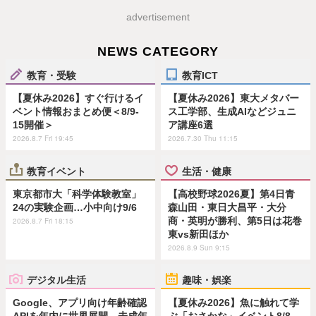
advertisement
NEWS CATEGORY
教育・受験
教育ICT
【夏休み2026】すぐ行けるイ
【夏休み2026】東大メタバー
ベント情報おまとめ便＜8/9-
ス工学部、生成AIなどジュニ
15開催＞
ア講座6選
2026.8.7 Fri 19:45
2026.7.30 Thu 11:15
教育イベント
生活・健康
東京都市大「科学体験教室」
【高校野球2026夏】第4日青
24の実験企画…小中向け9/6
森山田・東日大昌平・大分
商・英明が勝利、第5日は花巻
2026.8.7 Fri 18:15
東vs新田ほか
2026.8.9 Sun 9:15
デジタル生活
趣味・娯楽
Google、アプリ向け年齢確認
【夏休み2026】魚に触れて学