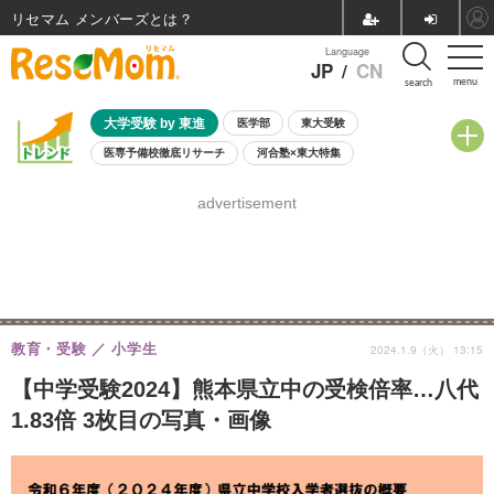
リセマム メンバーズ
Language
JP
/
CN
menu
search
大学受験 by 東進
医学部
東大受験
医専予備校徹底リサーチ
河合塾×東大特集
親子で考える大学選び
高校受験
中学受験
小学校受験
advertisement
共通テスト
夏休み
8月開催学校説明会・相談会
8月開催イベント・WS
全国公立高校 過去問
人気記事
自由研究教材（小学生向け）
自由研究教材（中学生向け）
ランキング
教育・受験
小学生
2024.1.9（火） 13:15
【中学受験2024】熊本県立中の受検倍率…八代
1.83倍 3枚目の写真・画像