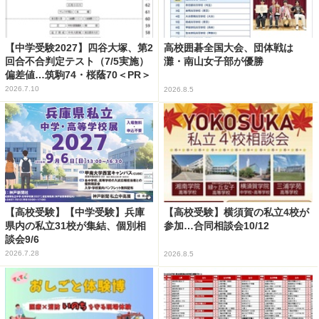
【中学受験2027】四谷大塚、第2
高校囲碁全国大会、団体戦は
回合不合判定テスト（7/5実施）
灘・南山女子部が優勝
偏差値…筑駒74・桜蔭70＜PR＞
2026.7.10
2026.8.5
【高校受験】【中学受験】兵庫
【高校受験】横須賀の私立4校が
県内の私立31校が集結、個別相
参加…合同相談会10/12
談会9/6
2026.7.28
2026.8.5