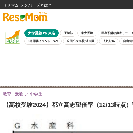
リセマム メンバーズ
大学受験 by 東進
医学部
東大受験
医専予備校徹底リサー
8月開催イベント・WS
全国公立高校 過去問
人気記事
自由研
教育・受験
中学生
【高校受験2024】都立高志望倍率（12/13時点）