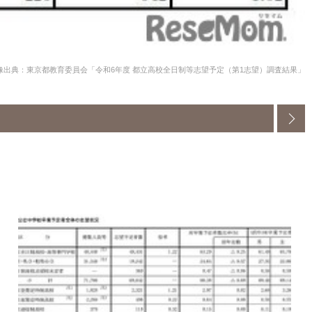
像出典：東京都教育委員会「令和6年度 都立高校全日制等志望予定（第1志望）調査結果」