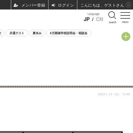
ログイン
こんにちは、ゲストさん
Language
JP
/
CN
menu
search
験
共通テスト
夏休み
8月開催学校説明会・相談会
2024.1.10（水） 10:45