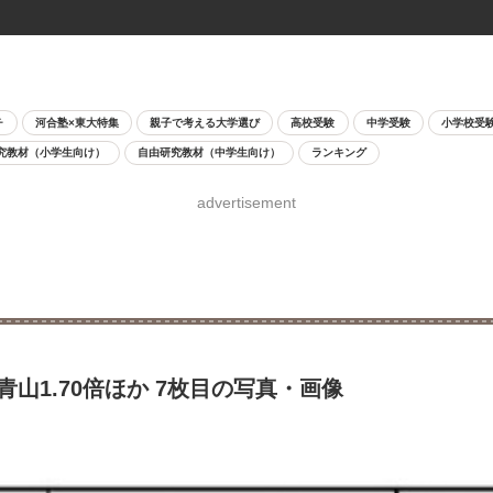
チ
河合塾×東大特集
親子で考える大学選び
高校受験
中学受験
小学校受
究教材（小学生向け）
自由研究教材（中学生向け）
ランキング
advertisement
青山1.70倍ほか 7枚目の写真・画像