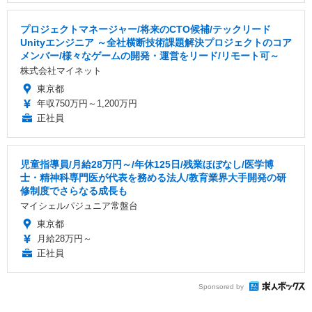
プロジェクトマネージャー/将来のCTO候補/テックリード
Unityエンジニア ～全社横断技術課題解決プロジェクトのコア
メンバー/様々なゲームの開発・運営をリード/リモート可～
株式会社マイネット
東京都
年収750万円～1,200万円
正社員
児童指導員/月給28万円～/年休125日/残業ほぼなし/医学博
士・精神科専門医が代表を務める法人/教育業界大手開発の研
修制度でさらなる成長も
マイシェルパジュニア常盤台
東京都
月給28万円～
正社員
Sponsored by