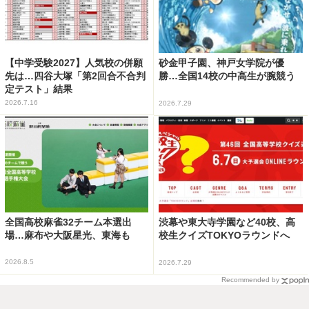
【中学受験2027】人気校の併願
砂金甲子園、神戸女学院が優
先は…四谷大塚「第2回合不合判
勝…全国14校の中高生が腕競う
定テスト」結果
2026.7.16
2026.7.29
全国高校麻雀32チーム本選出
渋幕や東大寺学園など40校、高
場…麻布や大阪星光、東海も
校生クイズTOKYOラウンドへ
2026.8.5
2026.7.29
Recommended by