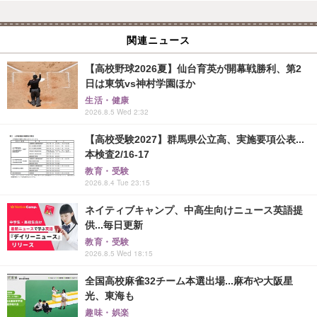
関連ニュース
【高校野球2026夏】仙台育英が開幕戦勝利、第2
日は東筑vs神村学園ほか
生活・健康
2026.8.5 Wed 2:32
【高校受験2027】群馬県公立高、実施要項公表...
本検査2/16-17
教育・受験
2026.8.4 Tue 23:15
ネイティブキャンプ、中高生向けニュース英語提
供...毎日更新
教育・受験
2026.8.5 Wed 18:15
全国高校麻雀32チーム本選出場...麻布や大阪星
光、東海も
趣味・娯楽