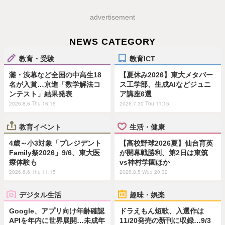
advertisement
NEWS CATEGORY
教育・受験
教育ICT
灘・渋幕など全国の中高生18
【夏休み2026】東大メタバー
名が入賞…京進「数学解法コ
ス工学部、生成AIなどジュニ
ンテスト」結果発表
ア講座6選
2026.8.6 Thu 16:15
2026.7.30 Thu 11:15
教育イベント
生活・健康
4歳～小3対象「プレジデント
【高校野球2026夏】仙台育英
Family祭2026」9/6、東大医
が開幕戦勝利、第2日は東筑
療体験も
vs神村学園ほか
2026.8.6 Thu 11:15
2026.8.5 Wed 20:32
デジタル生活
趣味・娯楽
Google、アプリ向け年齢確認
ドラえもん短歌、入選作は
APIを年内に世界展開…未成年
11/20発売の新刊に収録…9/3