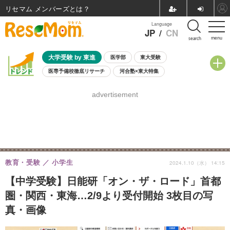
リセマム メンバーズ
Language
JP
/
CN
menu
search
大学受験 by 東進
医学部
東大受験
医専予備校徹底リサーチ
河合塾×東大特集
親子で考える大学選び
高校受験
中学受験
小学校受験
advertisement
共通テスト
夏休み
8月開催学校説明会・相談会
8月開催イベント・WS
全国公立高校 過去問
人気記事
自由研究教材（小学生向け）
自由研究教材（中学生向け）
ランキング
教育・受験
小学生
2024.1.10（水） 14:15
【中学受験】日能研「オン・ザ・ロード」首都
圏・関西・東海…2/9より受付開始 3枚目の写
真・画像