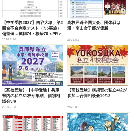
【中学受験2027】四谷大塚、第2
高校囲碁全国大会、団体戦は
回合不合判定テスト（7/5実施）
灘・南山女子部が優勝
偏差値…筑駒74・桜蔭70＜PR＞
2026.7.10
2026.8.5
【高校受験】【中学受験】兵庫
【高校受験】横須賀の私立4校が
県内の私立31校が集結、個別相
参加…合同相談会10/12
談会9/6
2026.7.28
2026.8.5