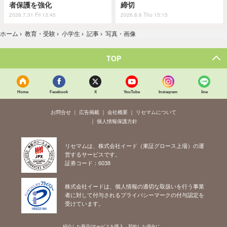
者保護を強化
締切
2026.7.31 Fri 13:45
2026.8.6 Thu 15:15
ホーム
›
教育・受験
›
小学生
›
記事
›
写真・画像
TOP
Home
Facebook
X
YouTube
Instagram
line
お問合せ
広告掲載
会社概要
リセマムについて
個人情報保護方針
リセマムは、株式会社イード（東証グロース上場）の運
営するサービスです。
証券コード：6038
株式会社イードは、個人情報の適切な取扱いを行う事業
者に対して付与されるプライバシーマークの付与認定を
受けています。
紹介した商品/サービスを購入、契約した場合に、