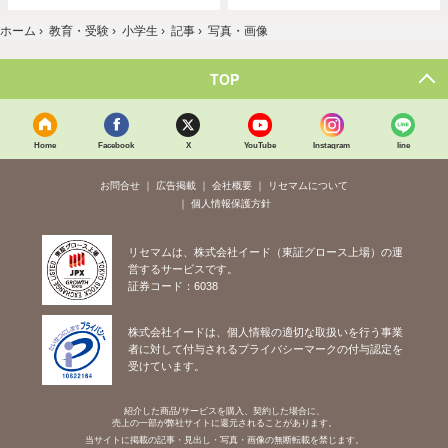
ホーム
›
教育・受験
›
小学生
›
記事
›
写真・画像
TOP
Home
Facebook
X
YouTube
Instagram
line
お問合せ
広告掲載
会社概要
リセマムについて
個人情報保護方針
リセマムは、株式会社イード（東証グロース上場）の運
営するサービスです。
証券コード：6038
株式会社イードは、個人情報の適切な取扱いを行う事業
者に対して付与されるプライバシーマークの付与認定を
受けています。
紹介した商品/サービスを購入、契約した場合に、
売上の一部が弊社サイトに還元されることがあります。
当サイトに掲載の記事・見出し・写真・画像の無断転載を禁じます。