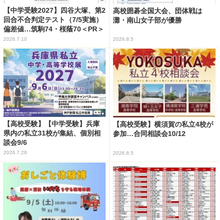
【中学受験2027】四谷大塚、第2
高校囲碁全国大会、団体戦は
回合不合判定テスト（7/5実施）
灘・南山女子部が優勝
偏差値…筑駒74・桜蔭70＜PR＞
2026.7.10
2026.8.5
【高校受験】【中学受験】兵庫
【高校受験】横須賀の私立4校が
県内の私立31校が集結、個別相
参加…合同相談会10/12
談会9/6
2026.7.28
2026.8.5