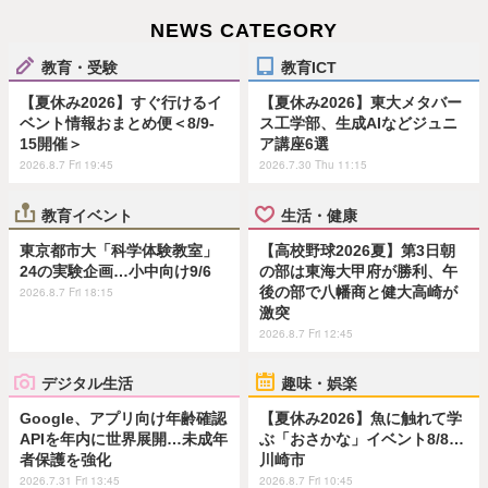
NEWS CATEGORY
教育・受験
教育ICT
【夏休み2026】すぐ行けるイ
【夏休み2026】東大メタバー
ベント情報おまとめ便＜8/9-
ス工学部、生成AIなどジュニ
15開催＞
ア講座6選
2026.8.7 Fri 19:45
2026.7.30 Thu 11:15
教育イベント
生活・健康
東京都市大「科学体験教室」
【高校野球2026夏】第3日朝
24の実験企画…小中向け9/6
の部は東海大甲府が勝利、午
後の部で八幡商と健大高崎が
2026.8.7 Fri 18:15
激突
2026.8.7 Fri 12:45
デジタル生活
趣味・娯楽
Google、アプリ向け年齢確認
【夏休み2026】魚に触れて学
APIを年内に世界展開…未成年
ぶ「おさかな」イベント8/8…
者保護を強化
川崎市
2026.7.31 Fri 13:45
2026.8.7 Fri 10:45