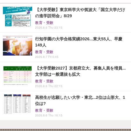
【大学受験】東京科学大や筑波大「国立大学だけ
の進学説明会」8/29
教育・受験
2026.8.6 Thu 23:15
行知学園の大学合格実績2026...東大55人、早慶
149人
教育・受験
2026.8.7 Fri 0:45
【大学受験2027】京都府立大、募集人員を増員...
文学部は一般選抜も拡大
教育・受験
2026.8.6 Thu 22:15
高校生が志願したい大学・東北...2位は山形大、1
位は?
教育・受験
2026.8.6 Thu 16:15