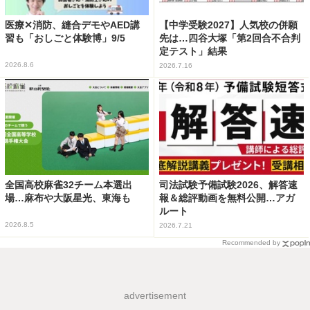
医療✕消防、縫合デモやAED講
【中学受験2027】人気校の併願
習も「おしごと体験博」9/5
先は…四谷大塚「第2回合不合判
定テスト」結果
2026.8.6
2026.7.16
全国高校麻雀32チーム本選出
司法試験予備試験2026、解答速
場…麻布や大阪星光、東海も
報＆総評動画を無料公開…アガ
ルート
2026.8.5
2026.7.21
Recommended by
advertisement