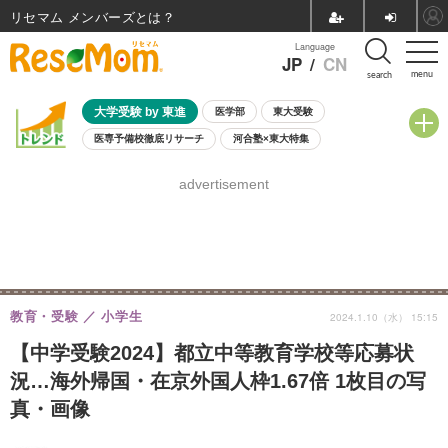
リセマム メンバーズ
Language
JP
/
CN
menu
search
大学受験 by 東進
医学部
東大受験
医専予備校徹底リサーチ
河合塾×東大特集
親子で考える大学選び
高校受験
中学受験
小学校受験
advertisement
共通テスト
夏休み
8月開催学校説明会・相談会
8月開催イベント・WS
全国公立高校 過去問
人気記事
自由研究教材（小学生向け）
自由研究教材（中学生向け）
ランキング
教育・受験
小学生
2024.1.10（水） 15:15
【中学受験2024】都立中等教育学校等応募状
況…海外帰国・在京外国人枠1.67倍 1枚目の写
真・画像