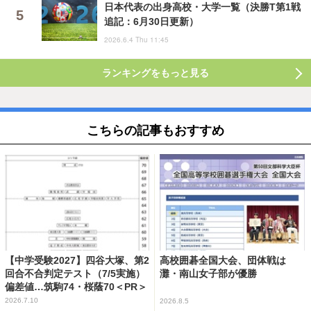
日本代表の出身高校・大学一覧（決勝T第1戦
追記：6月30日更新）
2026.6.4 Thu 11:45
ランキングをもっと見る
こちらの記事もおすすめ
【中学受験2027】四谷大塚、第2
高校囲碁全国大会、団体戦は
回合不合判定テスト（7/5実施）
灘・南山女子部が優勝
偏差値…筑駒74・桜蔭70＜PR＞
2026.7.10
2026.8.5