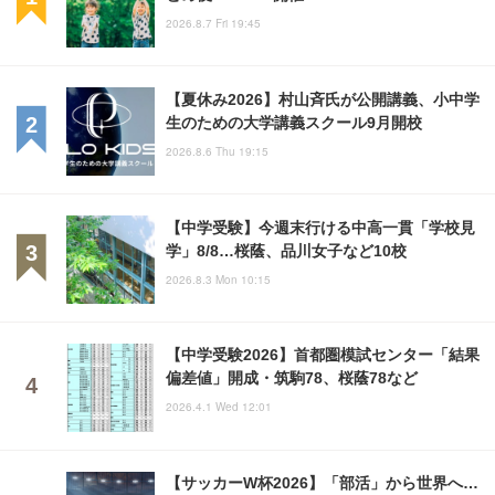
2026.8.7 Fri 19:45
【夏休み2026】村山斉氏が公開講義、小中学
生のための大学講義スクール9月開校
2026.8.6 Thu 19:15
【中学受験】今週末行ける中高一貫「学校見
学」8/8…桜蔭、品川女子など10校
2026.8.3 Mon 10:15
【中学受験2026】首都圏模試センター「結果
偏差値」開成・筑駒78、桜蔭78など
2026.4.1 Wed 12:01
【サッカーW杯2026】「部活」から世界へ…