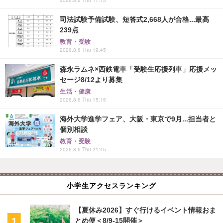
司法試験予備試験、短答式2,668人が合格...最高
239点
教育・受験
2026.8.6 Thu 19:45
森永ラムネ×西鉄電車「受験生応援列車」応援メッ
セージ8/12より募集
生活・健康
2026.8.6 Thu 15:15
海外大学進学フェア、大阪・東京で9月...担当者と
個別相談
教育・受験
2026.8.6 Thu 21:45
小学生アクセスランキング
【夏休み2026】すぐ行けるイベント情報おま
とめ便＜8/9-15開催＞