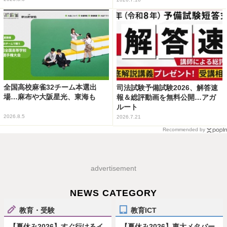
全国高校麻雀32チーム本選出
司法試験予備試験2026、解答速
場…麻布や大阪星光、東海も
報＆総評動画を無料公開…アガ
ルート
2026.8.5
2026.7.21
Recommended by
advertisement
NEWS CATEGORY
教育・受験
教育ICT
【夏休み2026】すぐ行けるイ
【夏休み2026】東大メタバー