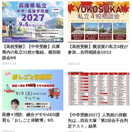
【高校受験】【中学受験】兵庫
【高校受験】横須賀の私立4校が
県内の私立31校が集結、個別相
参加…合同相談会10/12
談会9/6
2026.7.28
2026.8.5
医療✕消防、縫合デモやAED講
【中学受験2027】人気校の併願
習も「おしごと体験博」9/5
先は…四谷大塚「第2回合不合判
定テスト」結果
2026.8.6
2026.7.16