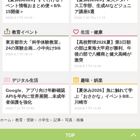
ベント情報おまとめ便＜8/9-
ス工学部、生成AIなどジュニ
15開催＞
ア講座6選
2026.8.7 Fri 19:45
2026.7.30 Thu 11:15
教育イベント
生活・健康
東京都市大「科学体験教室」
【高校野球2026夏】第3日朝
24の実験企画…小中向け9/6
の部は東海大甲府が勝利、午
後の部で八幡商と健大高崎が
2026.8.7 Fri 18:15
激突
2026.8.7 Fri 12:45
デジタル生活
趣味・娯楽
Google、アプリ向け年齢確認
【夏休み2026】魚に触れて学
APIを年内に世界展開…未成年
ぶ「おさかな」イベント8/8…
者保護を強化
川崎市
2026.7.31 Fri 13:45
2026.8.7 Fri 10:45
ホーム
›
教育・受験
›
小学生
›
記事
›
写真・画像
TOP