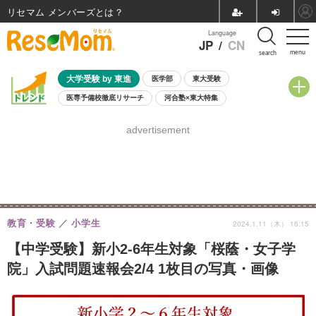
リセマム メンバーズ
Language
JP
/
CN
menu
search
大学受験 by 東進
医学部
東大受験
医専予備校徹底リサーチ
河合塾×東大特集
親子で考える大学選び
高校受験
中学受験
小学校受験
advertisement
共通テスト
夏休み
8月開催学校説明会・相談会
8月開催イベント・WS
全国公立高校 過去問
人気記事
自由研究教材（小学生向け）
自由研究教材（中学生向け）
ランキング
教育・受験
小学生
2024.1.11（木） 16:15
【中学受験】新小2-6年生対象「桜蔭・女子学
院」入試問題速報会2/4 1枚目の写真・画像