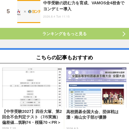
中学受験の読む力を育成、VAMOS全4校舎で
ヨンデミー導入
2026.8.4 Tue 11:15
ランキングをもっと見る
こちらの記事もおすすめ
【中学受験2027】四谷大塚、第2
高校囲碁全国大会、団体戦は
回合不合判定テスト（7/5実施）
灘・南山女子部が優勝
偏差値…筑駒74・桜蔭70＜PR＞
2026.7.10
2026.8.5