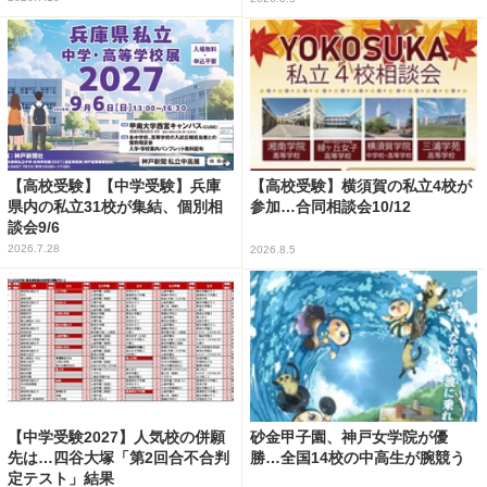
【高校受験】【中学受験】兵庫
【高校受験】横須賀の私立4校が
県内の私立31校が集結、個別相
参加…合同相談会10/12
談会9/6
2026.7.28
2026.8.5
【中学受験2027】人気校の併願
砂金甲子園、神戸女学院が優
先は…四谷大塚「第2回合不合判
勝…全国14校の中高生が腕競う
定テスト」結果