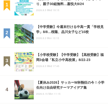
り、親子30組無料…嘉悦大8/24
2026.8.5 Wed 19:15
【中学受験】今週末行ける中高一貫「学校見
学」8/8…桜蔭、品川女子など10校
2026.8.3 Mon 10:15
【小学校受験】【中学受験】【高校受験】福
岡3会場「私立小中高校展」8/22-23
2026.8.5 Wed 17:45
【夏休み2026】サッカーW杯熱狂の今！小学
生向け自由研究テーマアイデア集
2026.6.15 Mon 11:15