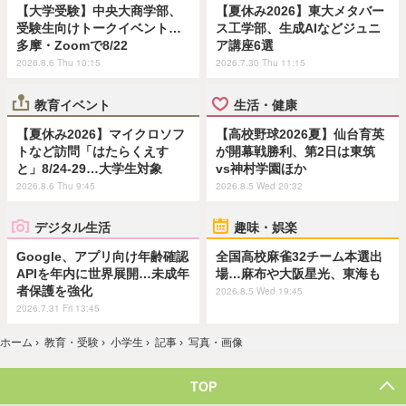
【大学受験】中央大商学部、
【夏休み2026】東大メタバー
受験生向けトークイベント…
ス工学部、生成AIなどジュニ
多摩・Zoomで8/22
ア講座6選
2026.8.6 Thu 10:15
2026.7.30 Thu 11:15
教育イベント
生活・健康
【夏休み2026】マイクロソフ
【高校野球2026夏】仙台育英
トなど訪問「はたらくえす
が開幕戦勝利、第2日は東筑
と」8/24-29…大学生対象
vs神村学園ほか
2026.8.6 Thu 9:45
2026.8.5 Wed 20:32
デジタル生活
趣味・娯楽
Google、アプリ向け年齢確認
全国高校麻雀32チーム本選出
APIを年内に世界展開…未成年
場…麻布や大阪星光、東海も
者保護を強化
2026.8.5 Wed 19:45
2026.7.31 Fri 13:45
ホーム
›
教育・受験
›
小学生
›
記事
›
写真・画像
TOP