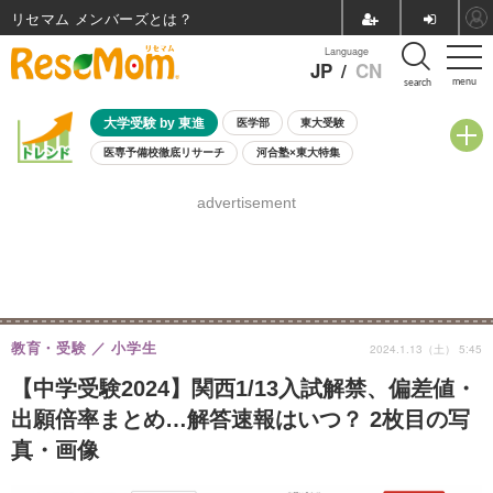
リセマム メンバーズ
Language
JP
/
CN
menu
search
大学受験 by 東進
医学部
東大受験
医専予備校徹底リサーチ
河合塾×東大特集
親子で考える大学選び
高校受験
中学受験
小学校受験
advertisement
共通テスト
夏休み
8月開催学校説明会・相談会
8月開催イベント・WS
全国公立高校 過去問
人気記事
自由研究教材（小学生向け）
自由研究教材（中学生向け）
ランキング
教育・受験
小学生
2024.1.13（土） 5:45
【中学受験2024】関西1/13入試解禁、偏差値・
出願倍率まとめ…解答速報はいつ？ 2枚目の写
真・画像