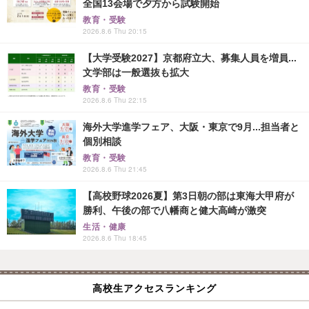
全国13会場で夕方から試験開始
教育・受験
2026.8.6 Thu 20:15
【大学受験2027】京都府立大、募集人員を増員...
文学部は一般選抜も拡大
教育・受験
2026.8.6 Thu 22:15
海外大学進学フェア、大阪・東京で9月...担当者と
個別相談
教育・受験
2026.8.6 Thu 21:45
【高校野球2026夏】第3日朝の部は東海大甲府が
勝利、午後の部で八幡商と健大高崎が激突
生活・健康
2026.8.6 Thu 18:45
高校生アクセスランキング