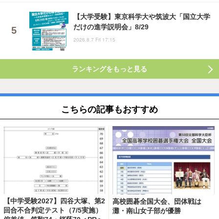
【大学受験】東京科学大や筑波大「国立大学
だけの進学説明会」8/29
2026.8.7 Fri 17:15
ランキングをもっと見る
こちらの記事もおすすめ
【中学受験2027】四谷大塚、第2
高校囲碁全国大会、団体戦は
回合不合判定テスト（7/5実施）
灘・南山女子部が優勝