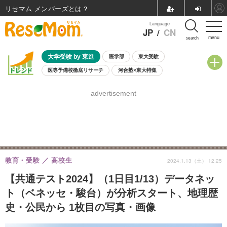
リセマム メンバーズ
Language
JP
/
CN
menu
search
大学受験 by 東進
医学部
東大受験
医専予備校徹底リサーチ
河合塾×東大特集
親子で考える大学選び
高校受験
中学受験
小学校受験
advertisement
共通テスト
夏休み
8月開催学校説明会・相談会
8月開催イベント・WS
全国公立高校 過去問
人気記事
自由研究教材（小学生向け）
自由研究教材（中学生向け）
ランキング
教育・受験
高校生
2024.1.13（土） 12:25
【共通テスト2024】（1日目1/13）データネッ
ト（ベネッセ・駿台）が分析スタート、地理歴
史・公民から 1枚目の写真・画像