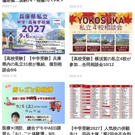
偏差値…筑駒74・桜蔭70＜PR＞
2026.7.10
2026.8.5
【高校受験】【中学受験】兵庫
【高校受験】横須賀の私立4校が
県内の私立31校が集結、個別相
参加…合同相談会10/12
談会9/6
2026.7.28
2026.8.5
医療✕消防、縫合デモやAED講
【中学受験2027】人気校の併願
習も「おしごと体験博」9/5
先は…四谷大塚「第2回合不合判