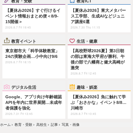
教育・受験
教育ICT
【夏休み2026】すぐ行けるイ
【夏休み2026】東大メタバー
ベント情報おまとめ便＜8/9-
ス工学部、生成AIなどジュニ
15開催＞
ア講座6選
2026.8.7 Fri 19:45
2026.7.30 Thu 11:15
教育イベント
生活・健康
東京都市大「科学体験教室」
【高校野球2026夏】第3日朝
24の実験企画…小中向け9/6
の部は東海大甲府が勝利、午
後の部で八幡商と健大高崎が
2026.8.7 Fri 18:15
激突
2026.8.7 Fri 12:45
デジタル生活
趣味・娯楽
Google、アプリ向け年齢確認
【夏休み2026】魚に触れて学
APIを年内に世界展開…未成年
ぶ「おさかな」イベント8/8…
者保護を強化
川崎市
2026.7.31 Fri 13:45
2026.8.7 Fri 10:45
ホーム
›
教育・受験
›
高校生
›
記事
›
写真・画像