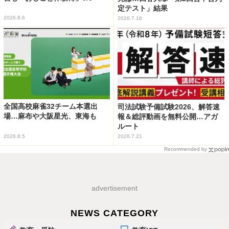
定テスト」結果
2026.8.6
2026.7.16
全国高校麻雀32チーム本選出
司法試験予備試験2026、解答速
場…麻布や大阪星光、東海も
報＆総評動画を無料公開…アガ
ルート
2026.8.5
2026.7.21
Recommended by
advertisement
NEWS CATEGORY