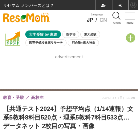
リセマム メンバーズ
Language
JP
/
CN
menu
search
大学受験 by 東進
医学部
東大受験
医専予備校徹底リサーチ
河合塾×東大特集
親子で考える大学選び
高校受験
中学受験
小学校受験
advertisement
共通テスト
夏休み
8月開催学校説明会・相談会
8月開催イベント・WS
全国公立高校 過去問
人気記事
自由研究教材（小学生向け）
自由研究教材（中学生向け）
ランキング
教育・受験
高校生
2024.1.14（日） 22:28
【共通テスト2024】予想平均点（1/14速報）文
系5教科8科目520点・理系5教科7科目533点…
データネット 2枚目の写真・画像