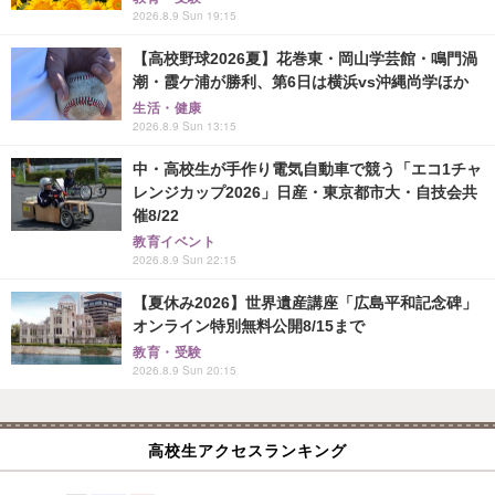
2026.8.9 Sun 19:15
【高校野球2026夏】花巻東・岡山学芸館・鳴門渦
潮・霞ケ浦が勝利、第6日は横浜vs沖縄尚学ほか
生活・健康
2026.8.9 Sun 13:15
中・高校生が手作り電気自動車で競う「エコ1チャ
レンジカップ2026」日産・東京都市大・自技会共
催8/22
教育イベント
2026.8.9 Sun 22:15
【夏休み2026】世界遺産講座「広島平和記念碑」
オンライン特別無料公開8/15まで
教育・受験
2026.8.9 Sun 20:15
高校生アクセスランキング