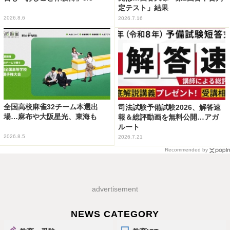
定テスト」結果
2026.8.6
2026.7.16
全国高校麻雀32チーム本選出
司法試験予備試験2026、解答速
場…麻布や大阪星光、東海も
報＆総評動画を無料公開…アガ
ルート
2026.8.5
2026.7.21
Recommended by
advertisement
NEWS CATEGORY