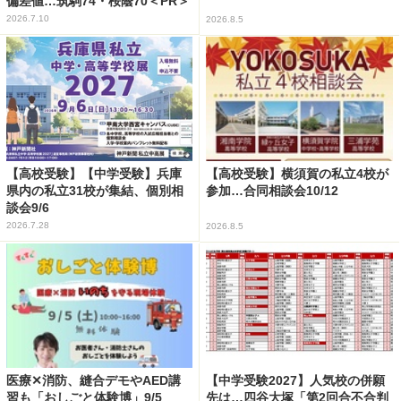
偏差値…筑駒74・桜蔭70＜PR＞
2026.7.10
2026.8.5
【高校受験】【中学受験】兵庫
【高校受験】横須賀の私立4校が
県内の私立31校が集結、個別相
参加…合同相談会10/12
談会9/6
2026.7.28
2026.8.5
医療✕消防、縫合デモやAED講
【中学受験2027】人気校の併願
習も「おしごと体験博」9/5
先は…四谷大塚「第2回合不合判