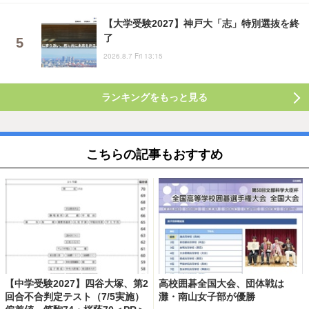
【大学受験2027】神戸大「志」特別選抜を終
了
2026.8.7 Fri 13:15
ランキングをもっと見る
こちらの記事もおすすめ
【中学受験2027】四谷大塚、第2
高校囲碁全国大会、団体戦は
回合不合判定テスト（7/5実施）
灘・南山女子部が優勝