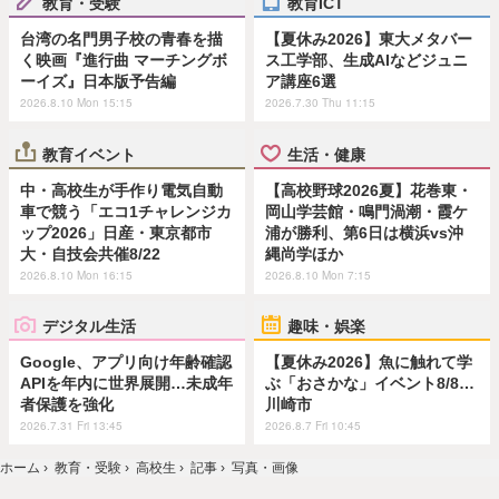
教育・受験
教育ICT
台湾の名門男子校の青春を描
【夏休み2026】東大メタバー
く映画『進行曲 マーチングボ
ス工学部、生成AIなどジュニ
ーイズ』日本版予告編
ア講座6選
2026.8.10 Mon 15:15
2026.7.30 Thu 11:15
教育イベント
生活・健康
中・高校生が手作り電気自動
【高校野球2026夏】花巻東・
車で競う「エコ1チャレンジカ
岡山学芸館・鳴門渦潮・霞ケ
ップ2026」日産・東京都市
浦が勝利、第6日は横浜vs沖
大・自技会共催8/22
縄尚学ほか
2026.8.10 Mon 16:15
2026.8.10 Mon 7:15
デジタル生活
趣味・娯楽
Google、アプリ向け年齢確認
【夏休み2026】魚に触れて学
APIを年内に世界展開…未成年
ぶ「おさかな」イベント8/8…
者保護を強化
川崎市
2026.7.31 Fri 13:45
2026.8.7 Fri 10:45
ホーム
›
教育・受験
›
高校生
›
記事
›
写真・画像