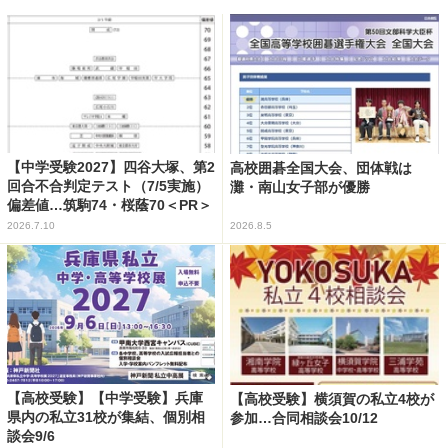
【中学受験2027】四谷大塚、第2
高校囲碁全国大会、団体戦は
回合不合判定テスト（7/5実施）
灘・南山女子部が優勝
偏差値…筑駒74・桜蔭70＜PR＞
2026.7.10
2026.8.5
【高校受験】【中学受験】兵庫
【高校受験】横須賀の私立4校が
県内の私立31校が集結、個別相
参加…合同相談会10/12
談会9/6