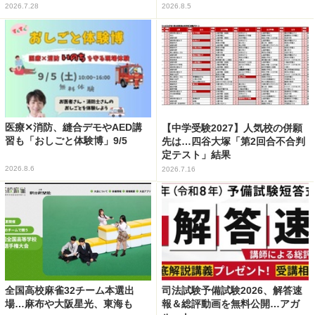
2026.7.28
2026.8.5
医療✕消防、縫合デモやAED講
【中学受験2027】人気校の併願
習も「おしごと体験博」9/5
先は…四谷大塚「第2回合不合判
定テスト」結果
2026.8.6
2026.7.16
全国高校麻雀32チーム本選出
司法試験予備試験2026、解答速
場…麻布や大阪星光、東海も
報＆総評動画を無料公開…アガ