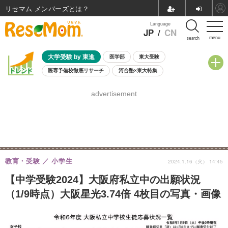
リセマム メンバーズ
Language
JP
/
CN
menu
search
大学受験 by 東進
医学部
東大受験
医専予備校徹底リサーチ
河合塾×東大特集
親子で考える大学選び
高校受験
中学受験
小学校受験
advertisement
共通テスト
夏休み
8月開催学校説明会・相談会
8月開催イベント・WS
全国公立高校 過去問
人気記事
自由研究教材（小学生向け）
自由研究教材（中学生向け）
ランキング
教育・受験
小学生
2024.1.16（火） 14:45
【中学受験2024】大阪府私立中の出願状況
（1/9時点）大阪星光3.74倍 4枚目の写真・画像