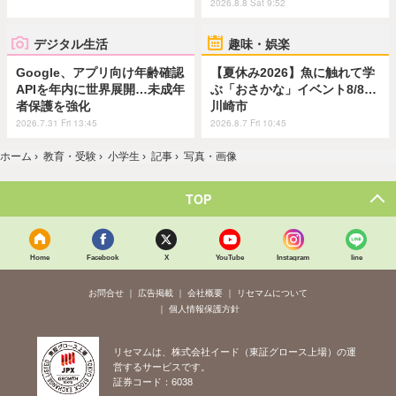
2026.8.8 Sat 9:52
デジタル生活
趣味・娯楽
Google、アプリ向け年齢確認
【夏休み2026】魚に触れて学
APIを年内に世界展開…未成年
ぶ「おさかな」イベント8/8…
者保護を強化
川崎市
2026.7.31 Fri 13:45
2026.8.7 Fri 10:45
ホーム
›
教育・受験
›
小学生
›
記事
›
写真・画像
TOP
Home
Facebook
X
YouTube
Instagram
line
お問合せ
広告掲載
会社概要
リセマムについて
個人情報保護方針
リセマムは、株式会社イード（東証グロース上場）の運
営するサービスです。
証券コード：6038