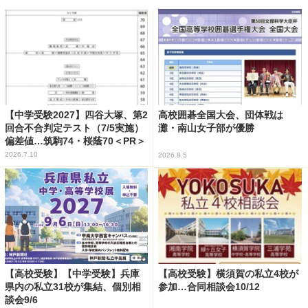
【中学受験2027】四谷大塚、第2
高校囲碁全国大会、団体戦は
回合不合判定テスト（7/5実施）
灘・南山女子部が優勝
偏差値…筑駒74・桜蔭70＜PR＞
2026.7.10
2026.8.5
【高校受験】【中学受験】兵庫
【高校受験】横須賀の私立4校が
県内の私立31校が集結、個別相
参加…合同相談会10/12
談会9/6