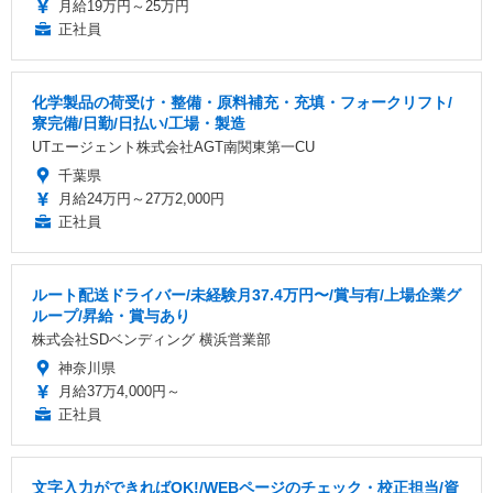
月給19万円～25万円
正社員
化学製品の荷受け・整備・原料補充・充填・フォークリフト/
寮完備/日勤/日払い/工場・製造
UTエージェント株式会社AGT南関東第一CU
千葉県
月給24万円～27万2,000円
正社員
ルート配送ドライバー/未経験月37.4万円〜/賞与有/上場企業グ
ループ/昇給・賞与あり
株式会社SDベンディング 横浜営業部
神奈川県
月給37万4,000円～
正社員
文字入力ができればOK!/WEBページのチェック・校正担当/資