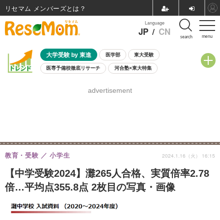
リセマム メンバーズ
Language
JP
/
CN
menu
search
大学受験 by 東進
医学部
東大受験
医専予備校徹底リサーチ
河合塾×東大特集
親子で考える大学選び
高校受験
中学受験
小学校受験
advertisement
共通テスト
夏休み
8月開催学校説明会・相談会
8月開催イベント・WS
全国公立高校 過去問
人気記事
自由研究教材（小学生向け）
自由研究教材（中学生向け）
ランキング
教育・受験
小学生
2024.1.16（火） 16:15
【中学受験2024】灘265人合格、実質倍率2.78
倍…平均点355.8点 2枚目の写真・画像