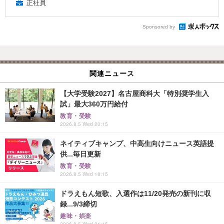
正社員
Sponsored by
関連ニュース
【大学受験2027】名古屋商科大「特別奨学生入
試」最大360万円給付
教育・受験
2026.8.5 Wed 20:15
ネイティブキャンプ、中高生向けニュース英語提
供...毎日更新
教育・受験
2026.8.5 Wed 18:15
ドラえもん短歌、入選作は11/20発売の新刊に収
録...9/3締切
趣味・娯楽