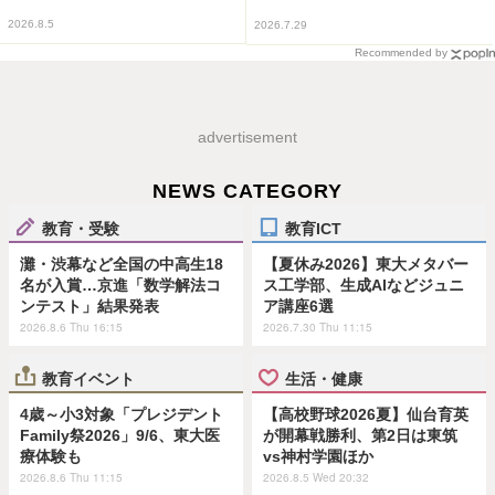
2026.8.5
2026.7.29
Recommended by
advertisement
NEWS CATEGORY
教育・受験
教育ICT
灘・渋幕など全国の中高生18
【夏休み2026】東大メタバー
名が入賞…京進「数学解法コ
ス工学部、生成AIなどジュニ
ンテスト」結果発表
ア講座6選
2026.8.6 Thu 16:15
2026.7.30 Thu 11:15
教育イベント
生活・健康
4歳～小3対象「プレジデント
【高校野球2026夏】仙台育英
Family祭2026」9/6、東大医
が開幕戦勝利、第2日は東筑
療体験も
vs神村学園ほか
2026.8.6 Thu 11:15
2026.8.5 Wed 20:32