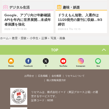
デジタル生活
趣味・娯楽
Google、アプリ向け年齢確認
ドラえもん短歌、入選作は
APIを年内に世界展開…未成年
11/20発売の新刊に収録…9/3
者保護を強化
締切
2026.7.31 Fri 13:45
2026.8.6 Thu 15:15
ホーム
›
教育・受験
›
小学生
›
記事
›
写真・画像
TOP
Home
Facebook
X
YouTube
Instagram
line
お問合せ
広告掲載
会社概要
リセマムについて
個人情報保護方針
リセマムは、株式会社イード（東証グロース上場）の運
営するサービスです。
証券コード：6038