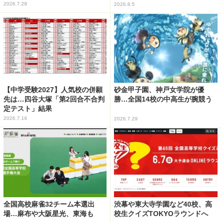
2026.7.28
2026.8.5
【中学受験2027】人気校の併願
砂金甲子園、神戸女学院が優
先は…四谷大塚「第2回合不合判
勝…全国14校の中高生が腕競う
定テスト」結果
2026.7.16
2026.7.29
全国高校麻雀32チーム本選出
渋幕や東大寺学園など40校、高
場…麻布や大阪星光、東海も
校生クイズTOKYOラウンドへ