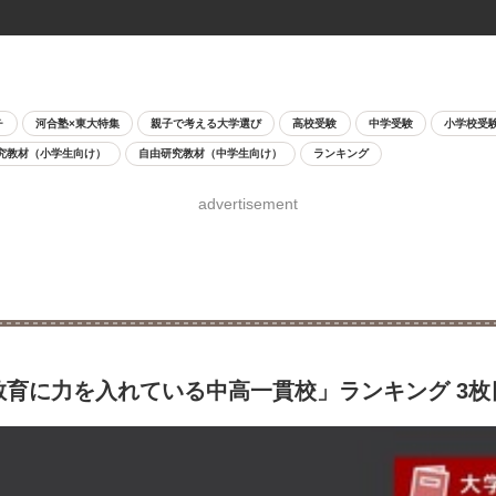
チ
河合塾×東大特集
親子で考える大学選び
高校受験
中学受験
小学校受
究教材（小学生向け）
自由研究教材（中学生向け）
ランキング
advertisement
教育に力を入れている中高一貫校」ランキング 3