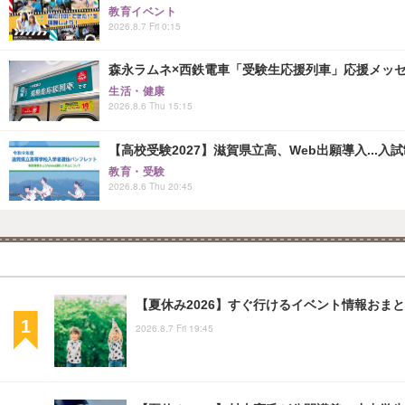
月給40万円～62万円
正社員
完全在宅/スマホメーカーのコールセンタースタッフ/20代活躍中/フ
TDCX Japan株式会社
大阪府
月給28万1,228円～
正社員
児童指導員/月給28万円～/年休125日/残業ほぼなし/医学博士
マイシェルパジュニア常盤台
東京都
月給28万円～
正社員