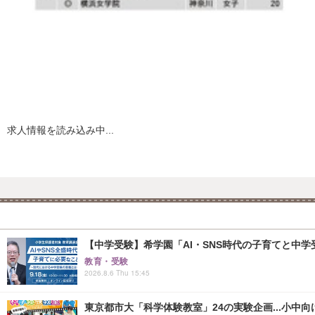
正社員
ゲーム・アプリテスター/入社後は渋谷で研修/リモート・在宅勤務7
株式会社ビヨンドワークス
東京都
月給25万円～52万円
正社員
会計事務所スタッフ 決算処理業務 完全週休2日制/在宅勤務可
税理士法人日本経営
大阪府
月給20万円～30万円
正社員
テストエンジニア/フルリモート/6ヶ月研修付き/未経験OK
株式会社KMマーケティング
東京都