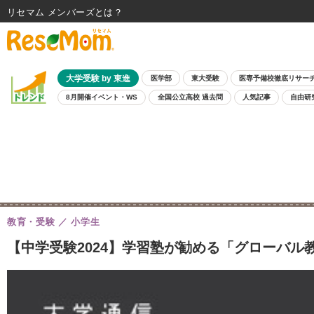
リセマム メンバーズ
大学受験 by 東進
医学部
東大受験
医専予備校徹底リサー
8月開催イベント・WS
全国公立高校 過去問
人気記事
自由研
教育・受験
小学生
【中学受験2024】学習塾が勧める「グローバル