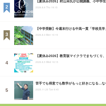
【中学受験】希学園「AI・SNS時代の子育てと中学受
教育・受験
2026.8.6 Thu 15:45
東京都市大「科学体験教室」24の実験企画...小中向け
教育イベント
2026.8.7 Fri 0:15
森永ラムネ×西鉄電車「受験生応援列車」応援メッセー
生活・健康
2026.8.6 Thu 15:15
【高校受験2027】滋賀県立高、Web出願導入...入
教育・受験
2026.8.6 Thu 20:45