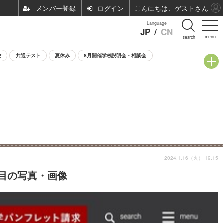
ログイン
こんにちは、ゲストさん
Language
JP
/
CN
menu
search
験
共通テスト
夏休み
8月開催学校説明会・相談会
2024.1.16（火） 19:15
枚目の写真・画像