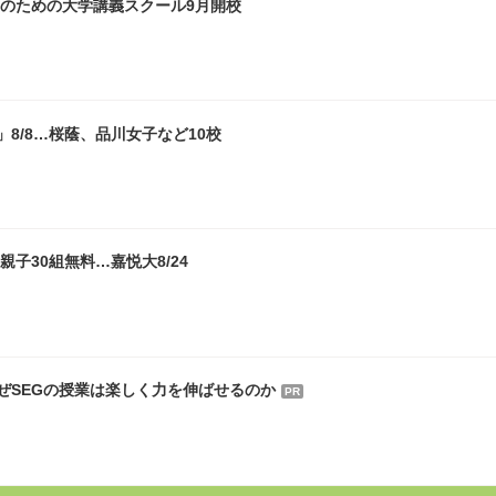
関連ニュース
験の意義」9/18
9/6
ジ8/12より募集
試制度パンフ公開