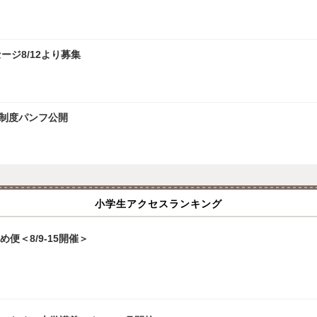
ルリモート/年間休日120日/髪色ネイル自由
・精神科専門医が代表を務める法人/教育業界大手開発の研修制度でさらなる