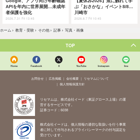
Google、アプリ向け年齢確認
【夏休み2026】魚に触れて学
APIを年内に世界展開…未成年
ぶ「おさかな」イベント8/8…
者保護を強化
川崎市
2026.7.31 Fri 13:45
2026.8.7 Fri 10:45
ホーム
›
教育・受験
›
その他
›
記事
›
写真・画像
TOP
Home
Facebook
X
YouTube
Instagram
line
お問合せ
広告掲載
会社概要
リセマムについて
個人情報保護方針
リセマムは、株式会社イード（東証グロース上場）の運
営するサービスです。
証券コード：6038
株式会社イードは、個人情報の適切な取扱いを行う事業
者に対して付与されるプライバシーマークの付与認定を
受けています。