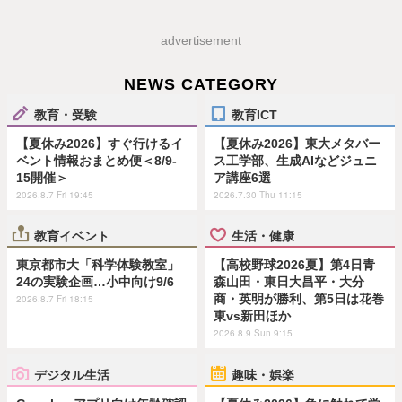
advertisement
NEWS CATEGORY
教育・受験
教育ICT
【夏休み2026】すぐ行けるイ
【夏休み2026】東大メタバー
ベント情報おまとめ便＜8/9-
ス工学部、生成AIなどジュニ
15開催＞
ア講座6選
2026.8.7 Fri 19:45
2026.7.30 Thu 11:15
教育イベント
生活・健康
東京都市大「科学体験教室」
【高校野球2026夏】第4日青
24の実験企画…小中向け9/6
森山田・東日大昌平・大分
商・英明が勝利、第5日は花巻
2026.8.7 Fri 18:15
東vs新田ほか
2026.8.9 Sun 9:15
デジタル生活
趣味・娯楽