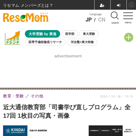
リセマム メンバーズ
Language
JP
/
CN
menu
search
大学受験 by 東進
医学部
東大受験
医専予備校徹底リサーチ
河合塾×東大特集
親子で考える大学選び
高校受験
中学受験
小学校受験
advertisement
共通テスト
夏休み
8月開催学校説明会・相談会
8月開催イベント・WS
全国公立高校 過去問
人気記事
自由研究教材（小学生向け）
自由研究教材（中学生向け）
ランキング
教育・受験
その他
2024.1.19（金） 15:15
近大通信教育部「司書学び直しプログラム」全
17回 1枚目の写真・画像