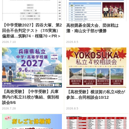
【中学受験2027】四谷大塚、第2
高校囲碁全国大会、団体戦は
回合不合判定テスト（7/5実施）
灘・南山女子部が優勝
偏差値…筑駒74・桜蔭70＜PR＞
2026.7.10
2026.8.5
【高校受験】【中学受験】兵庫
【高校受験】横須賀の私立4校が
県内の私立31校が集結、個別相
参加…合同相談会10/12
談会9/6
2026.7.28
2026.8.5