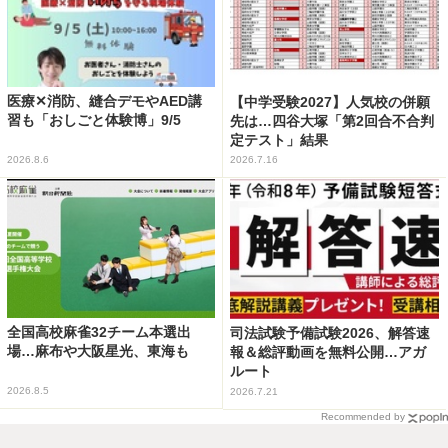
医療✕消防、縫合デモやAED講
【中学受験2027】人気校の併願
習も「おしごと体験博」9/5
先は…四谷大塚「第2回合不合判
定テスト」結果
2026.8.6
2026.7.16
全国高校麻雀32チーム本選出
司法試験予備試験2026、解答速
場…麻布や大阪星光、東海も
報＆総評動画を無料公開…アガ
ルート
2026.8.5
2026.7.21
Recommended by