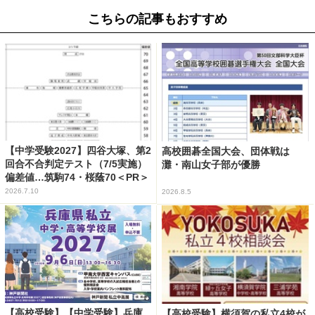
こちらの記事もおすすめ
【中学受験2027】四谷大塚、第2
高校囲碁全国大会、団体戦は
回合不合判定テスト（7/5実施）
灘・南山女子部が優勝
偏差値…筑駒74・桜蔭70＜PR＞
2026.7.10
2026.8.5
【高校受験】【中学受験】兵庫
【高校受験】横須賀の私立4校が