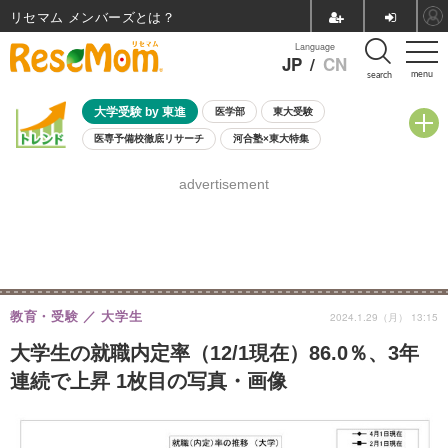
リセマム メンバーズ
Language
JP
/
CN
menu
search
大学受験 by 東進
医学部
東大受験
医専予備校徹底リサーチ
河合塾×東大特集
親子で考える大学選び
高校受験
中学受験
小学校受験
advertisement
共通テスト
夏休み
8月開催学校説明会・相談会
8月開催イベント・WS
全国公立高校 過去問
人気記事
自由研究教材（小学生向け）
自由研究教材（中学生向け）
ランキング
教育・受験
大学生
2024.1.29（月） 13:15
大学生の就職内定率（12/1現在）86.0％、3年
連続で上昇 1枚目の写真・画像