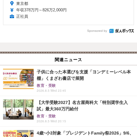
東京都
年収378万円～826万2,000円
正社員
Sponsored by
関連ニュース
子供に合った本選びを支援「ヨンデミーレベル本
棚」くまざわ書店で展開
教育・受験
2026.8.5 Wed 23:45
【大学受験2027】名古屋商科大「特別奨学生入
試」最大360万円給付
教育・受験
2026.8.5 Wed 20:15
4歳~小3対象「プレジデントFamily祭2026」9/6、