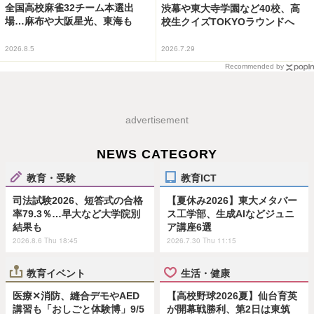
全国高校麻雀32チーム本選出
渋幕や東大寺学園など40校、高
場…麻布や大阪星光、東海も
校生クイズTOKYOラウンドへ
2026.8.5
2026.7.29
Recommended by
advertisement
NEWS CATEGORY
教育・受験
教育ICT
司法試験2026、短答式の合格
【夏休み2026】東大メタバー
率79.3％…早大など大学院別
ス工学部、生成AIなどジュニ
結果も
ア講座6選
2026.8.6 Thu 18:45
2026.7.30 Thu 11:15
教育イベント
生活・健康
医療✕消防、縫合デモやAED
【高校野球2026夏】仙台育英
講習も「おしごと体験博」9/5
が開幕戦勝利、第2日は東筑