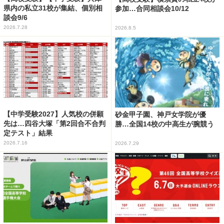
県内の私立31校が集結、個別相
参加…合同相談会10/12
談会9/6
2026.7.28
2026.8.5
【中学受験2027】人気校の併願
砂金甲子園、神戸女学院が優
先は…四谷大塚「第2回合不合判
勝…全国14校の中高生が腕競う
定テスト」結果
2026.7.16
2026.7.29