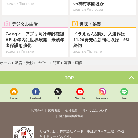
vs神村学園ほか
2026.8.6 Thu 18:15
2026.8.5 Wed 20:32
デジタル生活
趣味・娯楽
Google、アプリ向け年齢確認
ドラえもん短歌、入選作は
APIを年内に世界展開…未成年
11/20発売の新刊に収録…9/3
者保護を強化
締切
2026.7.31 Fri 13:45
2026.8.6 Thu 15:15
ホーム
›
教育・受験
›
大学生
›
記事
›
写真・画像
TOP
Home
Facebook
X
YouTube
Instagram
line
お問合せ
広告掲載
会社概要
リセマムについて
個人情報保護方針
リセマムは、株式会社イード（東証グロース上場）の運
営するサービスです。