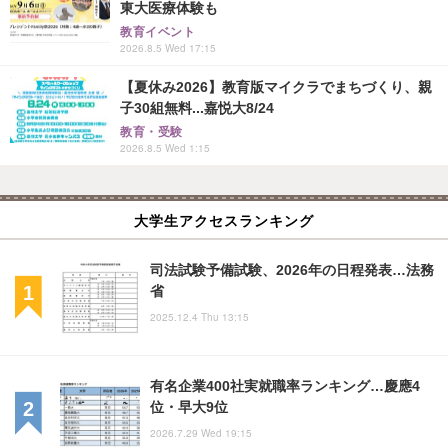
東大医療体験も
教育イベント
2026.8.5 Wed 17:15
【夏休み2026】教育版マイクラでまちづくり、親
子30組無料...嘉悦大8/24
教育・受験
2026.8.5 Wed 1:15
大学生アクセスランキング
司法試験予備試験、2026年の日程発表…法務
省
2025.12.4 Thu 13:15
有名企業400社実就職率ランキング…慶應4
位・早大9位
2026.7.29 Wed 19:15