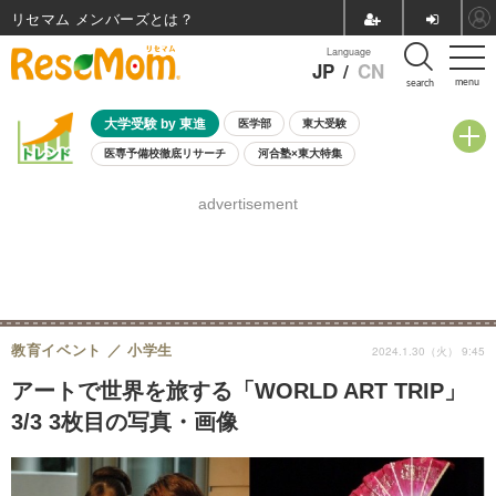
リセマム メンバーズ
Language
JP
/
CN
menu
search
大学受験 by 東進
医学部
東大受験
医専予備校徹底リサーチ
河合塾×東大特集
親子で考える大学選び
高校受験
中学受験
小学校受験
advertisement
共通テスト
夏休み
8月開催学校説明会・相談会
8月開催イベント・WS
全国公立高校 過去問
人気記事
自由研究教材（小学生向け）
自由研究教材（中学生向け）
ランキング
教育イベント
小学生
2024.1.30（火） 9:45
アートで世界を旅する「WORLD ART TRIP」
3/3 3枚目の写真・画像