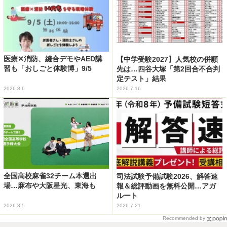
医療✕消防、縫合デモやAED講
【中学受験2027】人気校の併願
習も「おしごと体験博」9/5
先は…四谷大塚「第2回合不合判
定テスト」結果
2026.8.6
2026.7.16
全国高校麻雀32チーム本選出
司法試験予備試験2026、解答速
場…麻布や大阪星光、東海も
報＆総評動画を無料公開…アガ
ルート
2026.8.5
2026.7.21
Recommended by