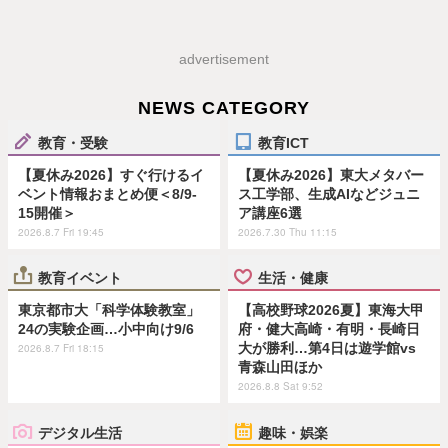
advertisement
NEWS CATEGORY
教育・受験
教育ICT
【夏休み2026】すぐ行けるイ
【夏休み2026】東大メタバー
ベント情報おまとめ便＜8/9-
ス工学部、生成AIなどジュニ
15開催＞
ア講座6選
2026.8.7 Fri 19:45
2026.7.30 Thu 11:15
教育イベント
生活・健康
東京都市大「科学体験教室」
【高校野球2026夏】東海大甲
24の実験企画…小中向け9/6
府・健大高崎・有明・長崎日
大が勝利…第4日は遊学館vs
2026.8.7 Fri 18:15
青森山田ほか
2026.8.8 Sat 9:52
デジタル生活
趣味・娯楽