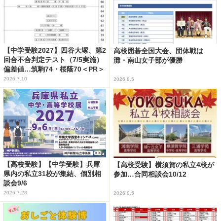
【中学受験2027】四谷大塚、第2
高校囲碁全国大会、団体戦は
回合不合判定テスト（7/5実施）
灘・南山女子部が優勝
偏差値…筑駒74・桜蔭70＜PR＞
2026.7.10
2026.8.5
【高校受験】【中学受験】兵庫
【高校受験】横須賀の私立4校が
県内の私立31校が集結、個別相
参加…合同相談会10/12
談会9/6
2026.7.28
2026.8.5