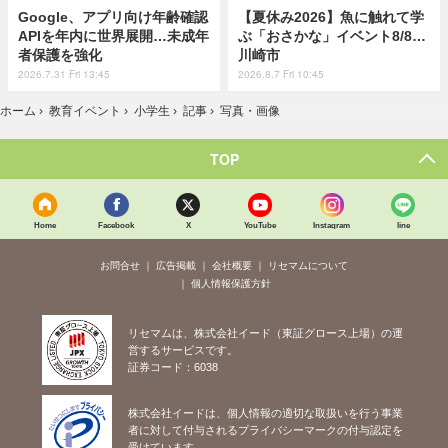
Google、アプリ向け年齢確認
【夏休み2026】魚に触れて学
APIを年内に世界展開…未成年
ぶ「おさかな」イベント8/8…
者保護を強化
川崎市
2026.7.31 Fri 13:45
2026.8.7 Fri 10:45
ホーム
›
教育イベント
›
小学生
›
記事
›
写真・画像
TOP
Home
Facebook
X
YouTube
Instagram
line
お問合せ
広告掲載
会社概要
リセマムについて
個人情報保護方針
リセマムは、株式会社イード（東証グロース上場）の運
営するサービスです。
証券コード：6038
株式会社イードは、個人情報の適切な取扱いを行う事業
者に対して付与されるプライバシーマークの付与認定を
受けています。