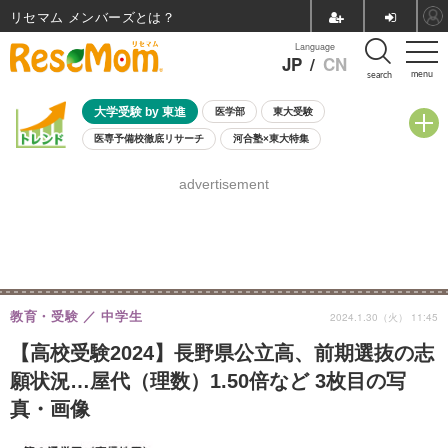
リセマム メンバーズ
Language
JP
/
CN
menu
search
大学受験 by 東進
医学部
東大受験
医専予備校徹底リサーチ
河合塾×東大特集
親子で考える大学選び
高校受験
中学受験
小学校受験
advertisement
共通テスト
夏休み
8月開催学校説明会・相談会
8月開催イベント・WS
全国公立高校 過去問
人気記事
自由研究教材（小学生向け）
自由研究教材（中学生向け）
ランキング
教育・受験
中学生
2024.1.30（火） 11:45
【高校受験2024】長野県公立高、前期選抜の志
願状況…屋代（理数）1.50倍など 3枚目の写
真・画像