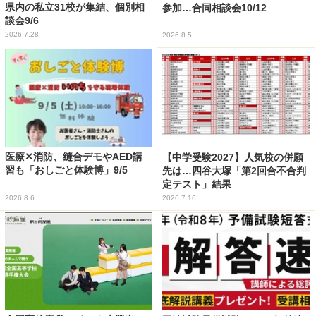
県内の私立31校が集結、個別相
参加…合同相談会10/12
談会9/6
2026.7.28
2026.8.5
医療✕消防、縫合デモやAED講
【中学受験2027】人気校の併願
習も「おしごと体験博」9/5
先は…四谷大塚「第2回合不合判
定テスト」結果
2026.8.6
2026.7.16