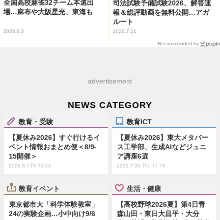
全国高校麻雀32チーム本選出
司法試験予備試験2026、解答速
場…麻布や大阪星光、東海も
報＆総評動画を無料公開…アガ
ルート
2026.8.5
2026.7.21
Recommended by
advertisement
NEWS CATEGORY
教育・受験
教育ICT
【夏休み2026】すぐ行けるイ
【夏休み2026】東大メタバー
ベント情報おまとめ便＜8/9-
ス工学部、生成AIなどジュニ
15開催＞
ア講座6選
2026.8.7 Fri 19:45
2026.7.30 Thu 11:15
教育イベント
生活・健康
東京都市大「科学体験教室」
【高校野球2026夏】第4日青
24の実験企画…小中向け9/6
森山田・東日大昌平・大分