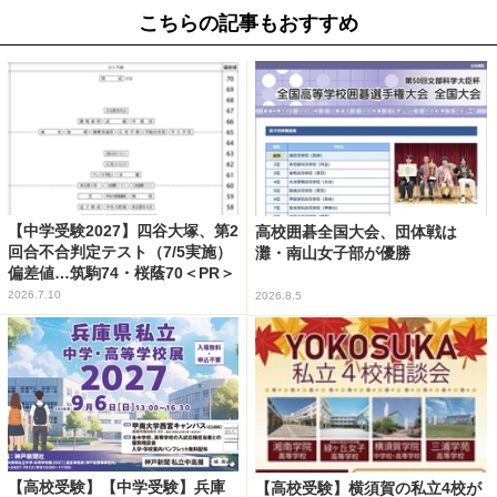
こちらの記事もおすすめ
【中学受験2027】四谷大塚、第2
高校囲碁全国大会、団体戦は
回合不合判定テスト（7/5実施）
灘・南山女子部が優勝
偏差値…筑駒74・桜蔭70＜PR＞
2026.7.10
2026.8.5
【高校受験】【中学受験】兵庫
【高校受験】横須賀の私立4校が