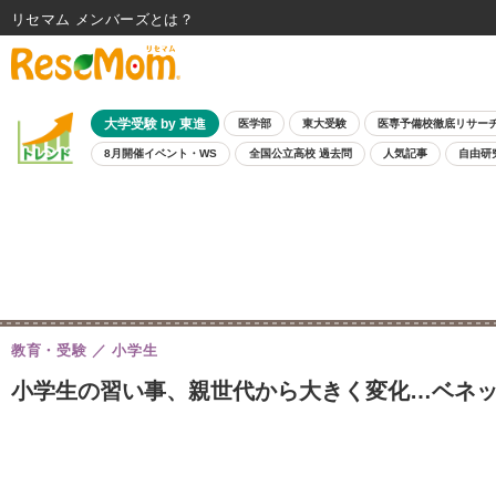
リセマム メンバーズ
大学受験 by 東進
医学部
東大受験
医専予備校徹底リサー
8月開催イベント・WS
全国公立高校 過去問
人気記事
自由研
教育・受験
小学生
小学生の習い事、親世代から大きく変化…ベネッ