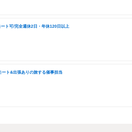
ート可/完全週休2日・年休120日以上
モート&出張ありの旅する催事担当