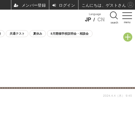
ログイン
こんにちは、ゲストさん
Language
JP
/
CN
menu
search
験
共通テスト
夏休み
8月開催学校説明会・相談会
2024.4.4（木） 9:45