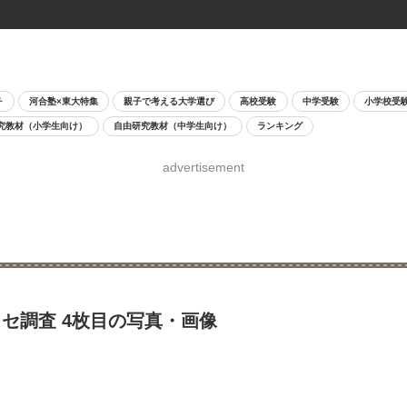
チ
河合塾×東大特集
親子で考える大学選び
高校受験
中学受験
小学校受
究教材（小学生向け）
自由研究教材（中学生向け）
ランキング
advertisement
セ調査 4枚目の写真・画像