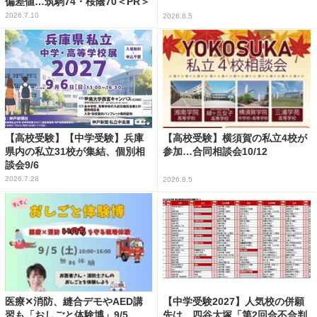
偏差値…筑駒74・桜蔭70＜PR＞
2026.7.10
2026.8.5
【高校受験】【中学受験】兵庫
【高校受験】横須賀の私立4校が
県内の私立31校が集結、個別相
参加…合同相談会10/12
談会9/6
2026.7.28
2026.8.5
医療✕消防、縫合デモやAED講
【中学受験2027】人気校の併願
習も「おしごと体験博」9/5
先は…四谷大塚「第2回合不合判