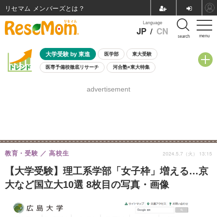
リセマム メンバーズ
Language
JP
/
CN
menu
search
大学受験 by 東進
医学部
東大受験
医専予備校徹底リサーチ
河合塾×東大特集
親子で考える大学選び
高校受験
中学受験
小学校受験
advertisement
共通テスト
夏休み
8月開催学校説明会・相談会
8月開催イベント・WS
全国公立高校 過去問
人気記事
自由研究教材（小学生向け）
自由研究教材（中学生向け）
ランキング
教育・受験
高校生
2024.5.7（火） 13:15
【大学受験】理工系学部「女子枠」増える…京
大など国立大10選 8枚目の写真・画像