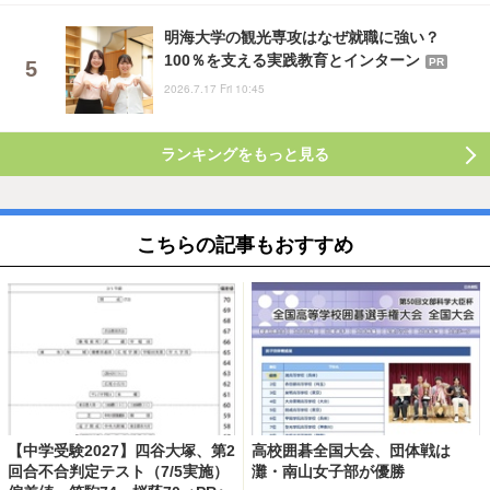
明海大学の観光専攻はなぜ就職に強い？
100％を支える実践教育とインターン
PR
2026.7.17 Fri 10:45
ランキングをもっと見る
こちらの記事もおすすめ
【中学受験2027】四谷大塚、第2
高校囲碁全国大会、団体戦は
回合不合判定テスト（7/5実施）
灘・南山女子部が優勝