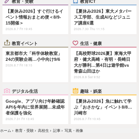
教育・受験
教育ICT
【夏休み2026】すぐ行けるイ
【夏休み2026】東大メタバー
ベント情報おまとめ便＜8/9-
ス工学部、生成AIなどジュニ
15開催＞
ア講座6選
2026.8.7 Fri 19:45
2026.7.30 Thu 11:15
教育イベント
生活・健康
東京都市大「科学体験教室」
【高校野球2026夏】東海大甲
24の実験企画…小中向け9/6
府・健大高崎・有明・長崎日
大が勝利…第4日は遊学館vs
2026.8.7 Fri 18:15
青森山田ほか
2026.8.8 Sat 9:52
デジタル生活
趣味・娯楽
Google、アプリ向け年齢確認
【夏休み2026】魚に触れて学
APIを年内に世界展開…未成年
ぶ「おさかな」イベント8/8…
者保護を強化
川崎市
2026.7.31 Fri 13:45
2026.8.7 Fri 10:45
ホーム
›
教育・受験
›
高校生
›
記事
›
写真・画像