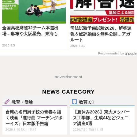
全国高校麻雀32チーム本選出
司法試験予備試験2026、解答速
場…麻布や大阪星光、東海も
報＆総評動画を無料公開…アガ
ルート
2026.8.5
2026.7.21
Recommended by
advertisement
NEWS CATEGORY
教育・受験
教育ICT
台湾の名門男子校の青春を描
【夏休み2026】東大メタバー
く映画『進行曲 マーチングボ
ス工学部、生成AIなどジュニ
ーイズ』日本版予告編
ア講座6選
2026.8.10 Mon 15:15
2026.7.30 Thu 11:15