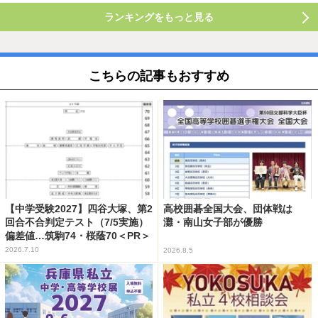
ランキングをもっと見る
こちらの記事もおすすめ
【中学受験2027】四谷大塚、第2
高校囲碁全国大会、団体戦は
回合不合判定テスト（7/5実施）
灘・南山女子部が優勝
偏差値…筑駒74・桜蔭70＜PR＞
2026.7.10
2026.8.5