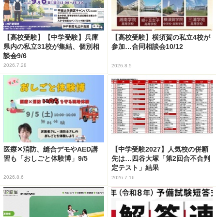
【高校受験】【中学受験】兵庫
【高校受験】横須賀の私立4校が
県内の私立31校が集結、個別相
参加…合同相談会10/12
談会9/6
2026.7.28
2026.8.5
医療✕消防、縫合デモやAED講
【中学受験2027】人気校の併願
習も「おしごと体験博」9/5
先は…四谷大塚「第2回合不合判
定テスト」結果
2026.8.6
2026.7.16