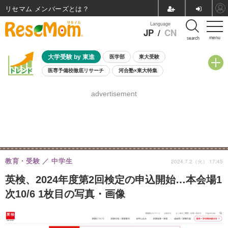
リセマム メンバーズ
Language
JP
/
CN
menu
search
大学受験 by 東進
医学部
東大受験
医専予備校徹底リサーチ
河合塾×東大特集
親子で考える大学選び
高校受験
中学受験
小学校受験
advertisement
共通テスト
夏休み
8月開催学校説明会・相談会
8月開催イベント・WS
全国公立高校 過去問
人気記事
自由研究教材（小学生向け）
自由研究教材（中学生向け）
ランキング
教育・受験
中学生
2024.7.2（火） 17:45
英検、2024年度第2回検定の申込開始…本会場1
次10/6 1枚目の写真・画像