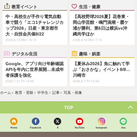
教育イベント
生活・健康
中・高校生が手作り電気自動
【高校野球2026夏】花巻東・
車で競う「エコ1チャレンジカ
岡山学芸館・鳴門渦潮・霞ケ
ップ2026」日産・東京都市
浦が勝利、第6日は横浜vs沖
大・自技会共催8/22
縄尚学ほか
2026.8.10 Mon 16:15
2026.8.10 Mon 7:15
デジタル生活
趣味・娯楽
Google、アプリ向け年齢確認
【夏休み2026】魚に触れて学
APIを年内に世界展開…未成年
ぶ「おさかな」イベント8/8…
者保護を強化
川崎市
2026.7.31 Fri 13:45
2026.8.7 Fri 10:45
ホーム
›
教育・受験
›
中学生
›
記事
›
写真・画像
TOP
Home
Facebook
X
YouTube
Instagram
line