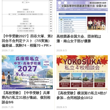
【中学受験2027】四谷大塚、第2
高校囲碁全国大会、団体戦は
回合不合判定テスト（7/5実施）
灘・南山女子部が優勝
偏差値…筑駒74・桜蔭70＜PR＞
2026.7.10
2026.8.5
【高校受験】【中学受験】兵庫
【高校受験】横須賀の私立4校が
県内の私立31校が集結、個別相
参加…合同相談会10/12
談会9/6
2026.7.28
2026.8.5