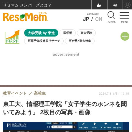
リセマム メンバーズ
Language
JP
/
CN
menu
search
大学受験 by 東進
医学部
東大受験
医専予備校徹底リサーチ
河合塾×東大特集
親子で考える大学選び
高校受験
中学受験
小学校受験
advertisement
共通テスト
夏休み
8月開催学校説明会・相談会
8月開催イベント・WS
全国公立高校 過去問
人気記事
自由研究教材（小学生向け）
自由研究教材（中学生向け）
ランキング
教育イベント
高校生
2024.7.8（月） 10:15
東工大、情報理工学院「女子学生のホンネを聞
いてみよう」 2枚目の写真・画像