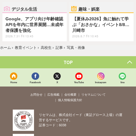
デジタル生活
趣味・娯楽
Google、アプリ向け年齢確認
【夏休み2026】魚に触れて学
APIを年内に世界展開…未成年
ぶ「おさかな」イベント8/8…
者保護を強化
川崎市
2026.7.31 Fri 13:45
2026.8.7 Fri 10:45
ホーム
›
教育イベント
›
高校生
›
記事
›
写真・画像
TOP
Home
Facebook
X
YouTube
Instagram
line
お問合せ
広告掲載
会社概要
リセマムについて
個人情報保護方針
リセマムは、株式会社イード（東証グロース上場）の運
営するサービスです。
証券コード：6038