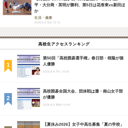
平・大分商・英明が勝利、第5日は花巻東vs新田ほ
か
生活・健康
2026.8.8 Sat 15:15
高校生アクセスランキング
第50回「高校囲碁選手権」春日部・桜蔭が個
人優勝
2026.8.6 Thu 16:45
高校囲碁全国大会、団体戦は灘・南山女子部
が優勝
2026.8.5 Wed 10:40
【夏休み2026】女子中高生募集「夏の学校」