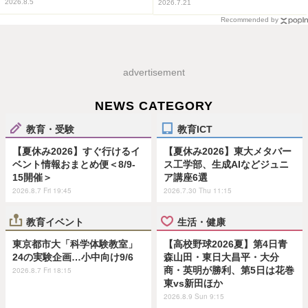
2026.8.5
2026.7.21
Recommended by
advertisement
NEWS CATEGORY
教育・受験
教育ICT
【夏休み2026】すぐ行けるイ
【夏休み2026】東大メタバー
ベント情報おまとめ便＜8/9-
ス工学部、生成AIなどジュニ
15開催＞
ア講座6選
2026.8.7 Fri 19:45
2026.7.30 Thu 11:15
教育イベント
生活・健康
東京都市大「科学体験教室」
【高校野球2026夏】第4日青
24の実験企画…小中向け9/6
森山田・東日大昌平・大分
商・英明が勝利、第5日は花巻
2026.8.7 Fri 18:15
東vs新田ほか
2026.8.9 Sun 9:15