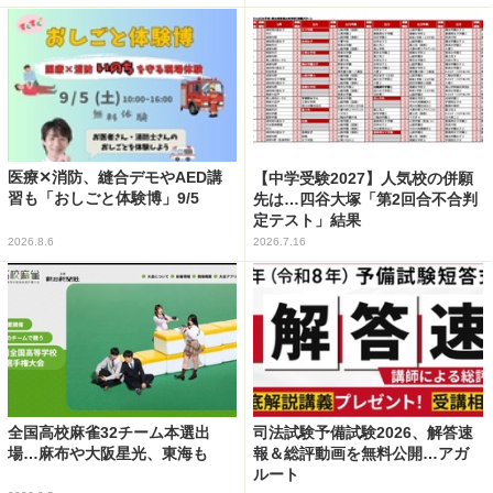
医療✕消防、縫合デモやAED講
【中学受験2027】人気校の併願
習も「おしごと体験博」9/5
先は…四谷大塚「第2回合不合判
定テスト」結果
2026.8.6
2026.7.16
全国高校麻雀32チーム本選出
司法試験予備試験2026、解答速
場…麻布や大阪星光、東海も
報＆総評動画を無料公開…アガ
ルート