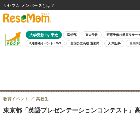
リセマム メンバーズ
大学受験 by 東進
医学部
東大受験
医専予備校徹底リサー
8月開催イベント・WS
全国公立高校 過去問
人気記事
自由研
教育イベント
高校生
東京都「英語プレゼンテーションコンテスト」高