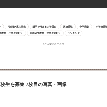
チ
河合塾×東大特集
親子で考える大学選び
高校受験
中学受験
小学校受
究教材（小学生向け）
自由研究教材（中学生向け）
ランキング
advertisement
校生を募集 7枚目の写真・画像