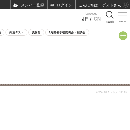
ログイン
こんにちは、ゲストさん
Language
JP
/
CN
menu
search
験
共通テスト
夏休み
8月開催学校説明会・相談会
2024.10.1（火） 12:15