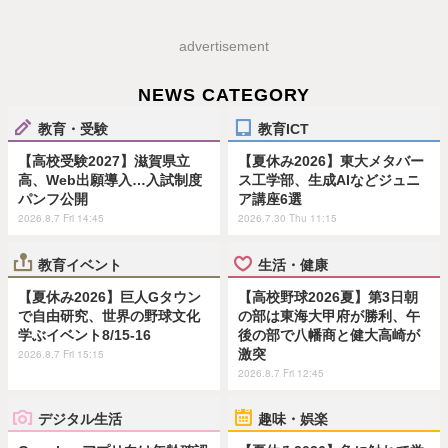
advertisement
NEWS CATEGORY
教育・受験
教育ICT
【高校受験2027】滋賀県立
【夏休み2026】東大メタバー
高、Web出願導入…入試制度
ス工学部、生成AIなどジュニ
パンフ公開
ア講座6選
2026.8.7 Fri 14:45
2026.7.30 Thu 11:15
教育イベント
生活・健康
【夏休み2026】巨人Gタウン
【高校野球2026夏】第3日朝
で自由研究、世界の野球文化
の部は東海大甲府が勝利、午
学ぶイベント8/15-16
後の部で八幡商と健大高崎が
激突
2026.8.7 Fri 15:15
2026.8.7 Fri 12:45
デジタル生活
趣味・娯楽