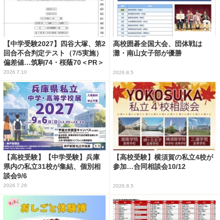
【中学受験2027】四谷大塚、第2
高校囲碁全国大会、団体戦は
回合不合判定テスト（7/5実施）
灘・南山女子部が優勝
偏差値…筑駒74・桜蔭70＜PR＞
2026.7.10
2026.8.5
【高校受験】【中学受験】兵庫
【高校受験】横須賀の私立4校が
県内の私立31校が集結、個別相
参加…合同相談会10/12
談会9/6
2026.7.28
2026.8.5