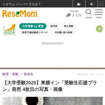
リセマム メンバーズ
Language
JP
/
CN
menu
search
大学受験 by 東進
医学部
東大受験
医専予備校徹底リサーチ
河合塾×東大特集
親子で考える大学選び
高校受験
中学受験
小学校受験
advertisement
共通テスト
夏休み
8月開催学校説明会・相談会
8月開催イベント・WS
全国公立高校 過去問
人気記事
自由研究教材（小学生向け）
自由研究教材（中学生向け）
ランキング
教育・受験
高校生
2024.10.2（水） 13:15
【大学受験2025】東横イン「受験生応援プラ
ン」発売 4枚目の写真・画像