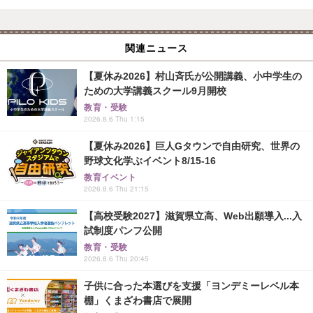
関連ニュース
【夏休み2026】村山斉氏が公開講義、小中学生の
ための大学講義スクール9月開校
教育・受験
2026.8.6 Thu 1:15
【夏休み2026】巨人Gタウンで自由研究、世界の
野球文化学ぶイベント8/15-16
教育イベント
2026.8.6 Thu 21:15
【高校受験2027】滋賀県立高、Web出願導入...入
試制度パンフ公開
教育・受験
2026.8.6 Thu 20:45
子供に合った本選びを支援「ヨンデミーレベル本
棚」くまざわ書店で展開