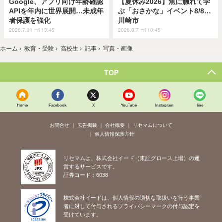
Google、アプリ向け年齢確認
【夏休み2026】魚に触れて学
APIを年内に世界展開…未成年
ぶ「おさかな」イベント8/8…
者保護を強化
川崎市
2026.7.31 Fri 13:45
2026.8.7 Fri 10:45
ホーム
›
教育・受験
›
高校生
›
記事
›
写真・画像
TOP
Home
Facebook
X
YouTube
Instagram
line
お問合せ
広告掲載
会社概要
リセマムについて
個人情報保護方針
リセマムは、株式会社イード（東証グロース上場）の運
営するサービスです。
証券コード：6038
株式会社イードは、個人情報の適切な取扱いを行う事業
者に対して付与されるプライバシーマークの付与認定を
受けています。