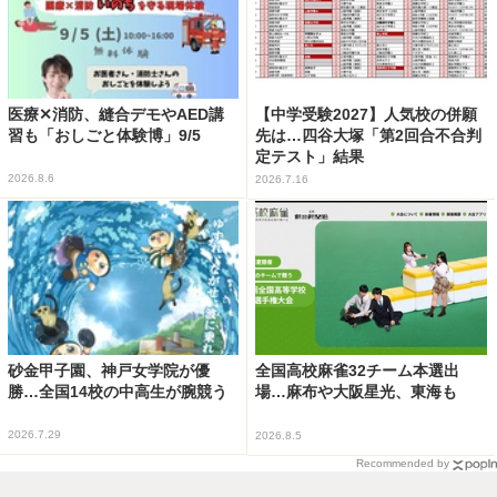
医療✕消防、縫合デモやAED講
【中学受験2027】人気校の併願
習も「おしごと体験博」9/5
先は…四谷大塚「第2回合不合判
定テスト」結果
2026.8.6
2026.7.16
砂金甲子園、神戸女学院が優
全国高校麻雀32チーム本選出
勝…全国14校の中高生が腕競う
場…麻布や大阪星光、東海も
2026.7.29
2026.8.5
Recommended by