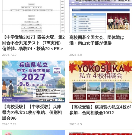
【中学受験2027】四谷大塚、第2
高校囲碁全国大会、団体戦は
回合不合判定テスト（7/5実施）
灘・南山女子部が優勝
偏差値…筑駒74・桜蔭70＜PR＞
2026.7.10
2026.8.5
【高校受験】【中学受験】兵庫
【高校受験】横須賀の私立4校が
県内の私立31校が集結、個別相
参加…合同相談会10/12
談会9/6
2026.7.28
2026.8.5