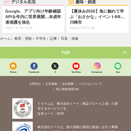
デジタル生活
趣味・娯楽
Google、アプリ向け年齢確認
【夏休み2026】魚に触れて学
APIを年内に世界展開…未成年
ぶ「おさかな」イベント8/8…
者保護を強化
川崎市
2026.7.31 Fri 13:45
2026.8.7 Fri 10:45
ホーム
›
教育・受験
›
中学生
›
記事
›
写真・画像
TOP
Home
Facebook
X
YouTube
Instagram
line
お問合せ
広告掲載
会社概要
リセマムについて
個人情報保護方針
リセマムは、株式会社イード（東証グロース上場）の運
営するサービスです。
証券コード：6038
株式会社イードは、個人情報の適切な取扱いを行う事業