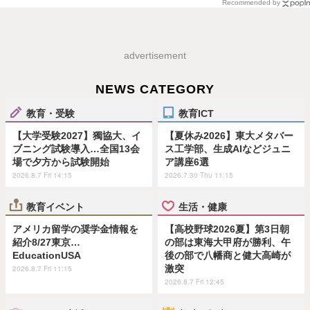
Recommended by
advertisement
NEWS CATEGORY
教育・受験
教育ICT
【大学受験2027】獨協大、イ
【夏休み2026】東大メタバー
ブニング試験導入…全国13会
ス工学部、生成AIなどジュニ
場で夕方から試験開始
ア講座6選
2026.8.7 Fri 14:15
2026.7.30 Thu 11:15
教育イベント
生活・健康
アメリカ留学の奨学金情報を
【高校野球2026夏】第3日朝
紹介8/27東京…
の部は東海大甲府が勝利、午
EducationUSA
後の部で八幡商と健大高崎が
激突
2026.8.7 Fri 11:15
2026.8.7 Fri 12:45