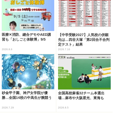
医療✕消防、縫合デモやAED講
【中学受験2027】人気校の併願
習も「おしごと体験博」9/5
先は…四谷大塚「第2回合不合判
定テスト」結果
2026.8.6
2026.7.16
砂金甲子園、神戸女学院が優
全国高校麻雀32チーム本選出
勝…全国14校の中高生が腕競う
場…麻布や大阪星光、東海も
2026.7.29
2026.8.5