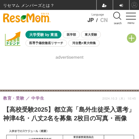
リセマム メンバーズ
Language
JP
/
CN
menu
search
大学受験 by 東進
医学部
東大受験
医専予備校徹底リサーチ
河合塾×東大特集
親子で考える大学選び
高校受験
中学受験
小学校受験
advertisement
共通テスト
夏休み
8月開催学校説明会・相談会
8月開催イベント・WS
全国公立高校 過去問
人気記事
自由研究教材（小学生向け）
自由研究教材（中学生向け）
ランキング
教育・受験
中学生
2024.10.3（木） 10:45
【高校受験2025】都立高「島外生徒受入選考」
神津4名・八丈2名を募集 2枚目の写真・画像