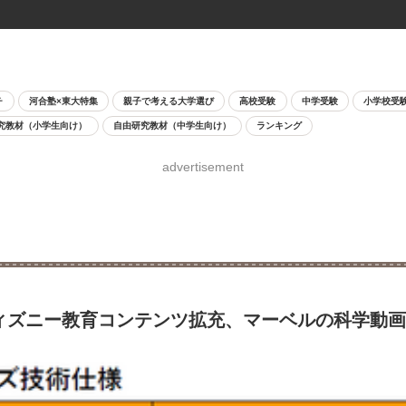
チ
河合塾×東大特集
親子で考える大学選び
高校受験
中学受験
小学校受
究教材（小学生向け）
自由研究教材（中学生向け）
ランキング
advertisement
ds+にディズニー教育コンテンツ拡充、マーベルの科学