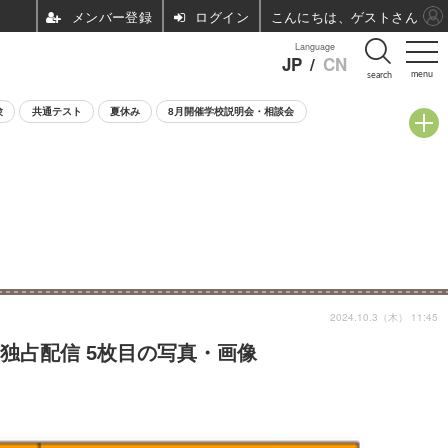
ログイン
こんにちは、ゲストさん
Language
JP
/
CN
menu
search
験
共通テスト
夏休み
8月開催学校説明会・相談会
2024.10.3（木） 11:45
動画独占配信 5枚目の写真・画像