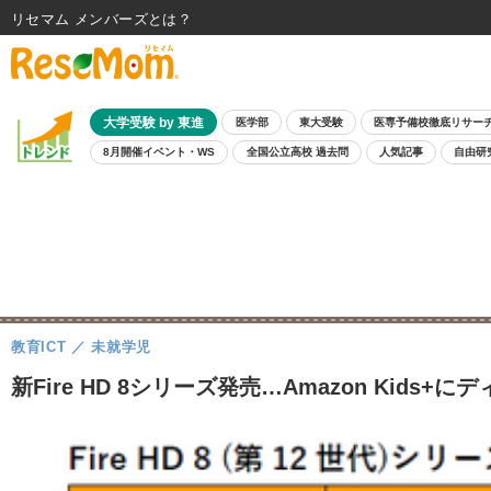
リセマム メンバーズ
大学受験 by 東進
医学部
東大受験
医専予備校徹底リサー
8月開催イベント・WS
全国公立高校 過去問
人気記事
自由研
教育ICT
未就学児
新Fire HD 8シリーズ発売…Amazon Ki