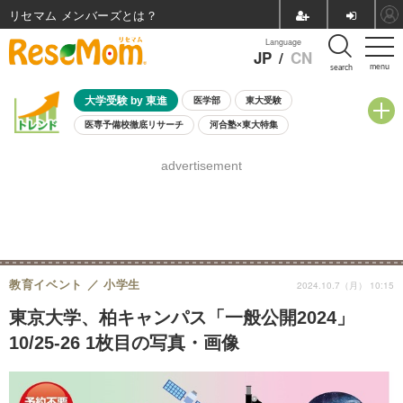
リセマム メンバーズ
Language
JP
/
CN
menu
search
大学受験 by 東進
医学部
東大受験
医専予備校徹底リサーチ
河合塾×東大特集
親子で考える大学選び
高校受験
中学受験
小学校受験
advertisement
共通テスト
夏休み
8月開催学校説明会・相談会
8月開催イベント・WS
全国公立高校 過去問
人気記事
自由研究教材（小学生向け）
自由研究教材（中学生向け）
ランキング
教育イベント
小学生
2024.10.7（月） 10:15
東京大学、柏キャンパス「一般公開2024」
10/25-26 1枚目の写真・画像