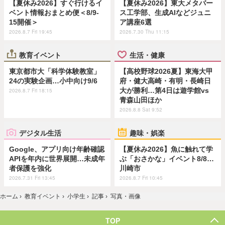
【夏休み2026】すぐ行けるイ
【夏休み2026】東大メタバー
ベント情報おまとめ便＜8/9-
ス工学部、生成AIなどジュニ
15開催＞
ア講座6選
2026.8.7 Fri 19:45
2026.7.30 Thu 11:15
教育イベント
生活・健康
東京都市大「科学体験教室」
【高校野球2026夏】東海大甲
24の実験企画…小中向け9/6
府・健大高崎・有明・長崎日
大が勝利…第4日は遊学館vs
2026.8.7 Fri 18:15
青森山田ほか
2026.8.8 Sat 9:52
デジタル生活
趣味・娯楽
Google、アプリ向け年齢確認
【夏休み2026】魚に触れて学
APIを年内に世界展開…未成年
ぶ「おさかな」イベント8/8…
者保護を強化
川崎市
2026.7.31 Fri 13:45
2026.8.7 Fri 10:45
ホーム
›
教育イベント
›
小学生
›
記事
›
写真・画像
TOP