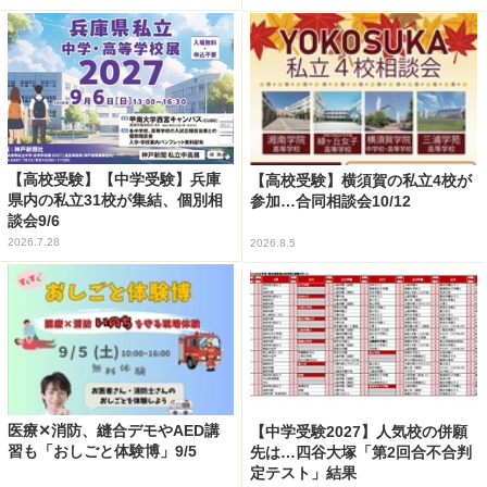
【高校受験】【中学受験】兵庫
【高校受験】横須賀の私立4校が
県内の私立31校が集結、個別相
参加…合同相談会10/12
談会9/6
2026.7.28
2026.8.5
医療✕消防、縫合デモやAED講
【中学受験2027】人気校の併願
習も「おしごと体験博」9/5
先は…四谷大塚「第2回合不合判
定テスト」結果