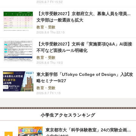
2026.8.7 Fri 15:52
【大学受験2027】京都府立大、募集人員を増員...
文学部は一般選抜も拡大
教育・受験
2026.8.6 Thu 22:15
【大学受験2027】文科省「実施要項Q&A」AI面接
不可など面接ルール明確化
教育・受験
2026.8.6 Thu 19:0
東大新学部「UTokyo College of Design」入試攻
略セミナー9/27
教育・受験
2026.8.7 Fri 1:15
小学生アクセスランキング
東京都市大「科学体験教室」24の実験企画…
小中向け9/6