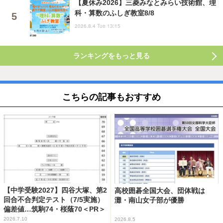
【夏休み2026】三菱みなとみらい技術館、理
科・算数のふしぎ教室8/8
2026.8.4 Tue 13:15
ランキングをもっと見る
こちらの記事もおすすめ
【中学受験2027】四谷大塚、第2
高校囲碁全国大会、団体戦は
回合不合判定テスト（7/5実施）
灘・南山女子部が優勝
偏差値…筑駒74・桜蔭70＜PR＞
2026.7.10
2026.8.5