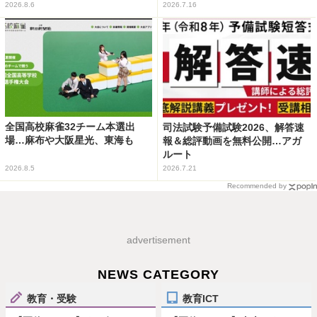
2026.8.6
2026.7.16
全国高校麻雀32チーム本選出
司法試験予備試験2026、解答速
場…麻布や大阪星光、東海も
報＆総評動画を無料公開…アガ
ルート
2026.8.5
2026.7.21
Recommended by
advertisement
NEWS CATEGORY
教育・受験
教育ICT