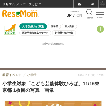
リセマム メンバーズ
Language
JP
/
CN
menu
search
大学受験 by 東進
医学部
東大受験
医専予備校徹底リサーチ
河合塾×東大特集
親子で考える大学選び
高校受験
中学受験
小学校受験
advertisement
共通テスト
夏休み
8月開催学校説明会・相談会
8月開催イベント・WS
全国公立高校 過去問
人気記事
自由研究教材（小学生向け）
自由研究教材（中学生向け）
ランキング
教育イベント
小学生
2024.10.7（月） 17:15
小学生対象「こども芸能体験ひろば」11/16東
京都 1枚目の写真・画像