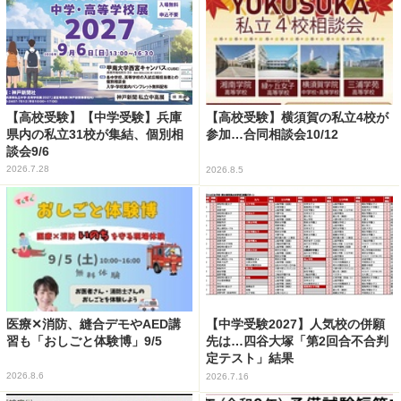
【高校受験】【中学受験】兵庫
【高校受験】横須賀の私立4校が
県内の私立31校が集結、個別相
参加…合同相談会10/12
談会9/6
2026.7.28
2026.8.5
医療✕消防、縫合デモやAED講
【中学受験2027】人気校の併願
習も「おしごと体験博」9/5
先は…四谷大塚「第2回合不合判
定テスト」結果
2026.8.6
2026.7.16