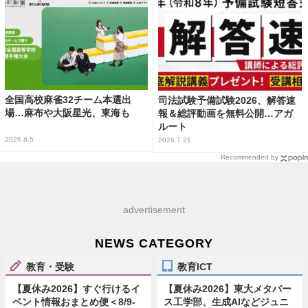
全国高校麻雀32チーム本選出
司法試験予備試験2026、解答速
場…麻布や大阪星光、東海も
報＆総評動画を無料公開…アガ
ルート
2026.8.5
2026.7.21
Recommended by
advertisement
NEWS CATEGORY
教育・受験
教育ICT
【夏休み2026】すぐ行けるイ
【夏休み2026】東大メタバー
ベント情報おまとめ便＜8/9-
ス工学部、生成AIなどジュニ