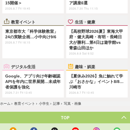
15開催＞
ア講座6選
2026.8.7 Fri 19:45
2026.7.30 Thu 11:15
教育イベント
生活・健康
東京都市大「科学体験教室」
【高校野球2026夏】東海大甲
24の実験企画…小中向け9/6
府・健大高崎・有明・長崎日
大が勝利…第4日は遊学館vs
2026.8.7 Fri 18:15
青森山田ほか
2026.8.8 Sat 9:52
デジタル生活
趣味・娯楽
Google、アプリ向け年齢確認
【夏休み2026】魚に触れて学
APIを年内に世界展開…未成年
ぶ「おさかな」イベント8/8…
者保護を強化
川崎市
2026.7.31 Fri 13:45
2026.8.7 Fri 10:45
ホーム
›
教育イベント
›
小学生
›
記事
›
写真・画像
TOP