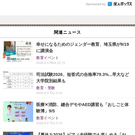
Sponsored by
関連ニュース
幸せになるためのジェンダー教育、埼玉県が9/19
に講演会
教育イベント
2026.8.5 Wed 23:15
司法試験2026、短答式の合格率79.3%...早大など
大学院別結果も
教育・受験
2026.8.6 Thu 0:45
医療✕消防、縫合デモやAED講習も「おしごと体
験博」9/5
教育イベント
2026.8.6 Thu 0:15
【夏休み2026】ピアノ未経験でも楽しめる「AI