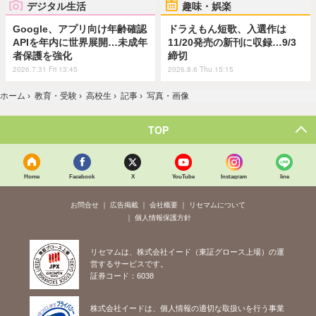
デジタル生活
趣味・娯楽
Google、アプリ向け年齢確認
ドラえもん短歌、入選作は
APIを年内に世界展開…未成年
11/20発売の新刊に収録…9/3
者保護を強化
締切
2026.7.31 Fri 13:45
2026.8.6 Thu 15:15
ホーム
›
教育・受験
›
高校生
›
記事
›
写真・画像
TOP
Home
Facebook
X
YouTube
Instagram
line
お問合せ
広告掲載
会社概要
リセマムについて
個人情報保護方針
リセマムは、株式会社イード（東証グロース上場）の運
営するサービスです。
証券コード：6038
株式会社イードは、個人情報の適切な取扱いを行う事業