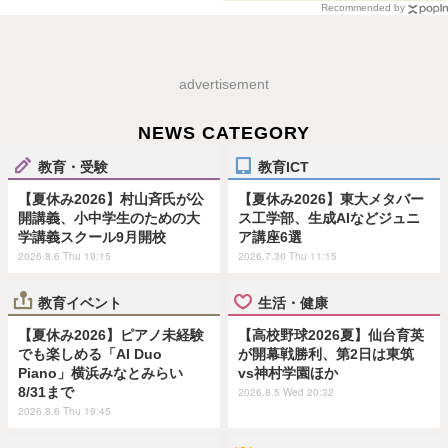
Recommended by
advertisement
NEWS CATEGORY
教育・受験
教育ICT
【夏休み2026】村山斉氏が公
【夏休み2026】東大メタバー
開講義、小中学生のための大
ス工学部、生成AIなどジュニ
学講義スクール9月開校
ア講座6選
2026.8.6 Thu 19:15
2026.7.30 Thu 11:15
教育イベント
生活・健康
【夏休み2026】ピアノ未経験
【高校野球2026夏】仙台育英
でも楽しめる「AI Duo
が開幕戦勝利、第2日は東筑
Piano」横浜みなとみらい
vs神村学園ほか
8/31まで
2026.8.5 Wed 20:32
2026.8.6 Thu 19:45