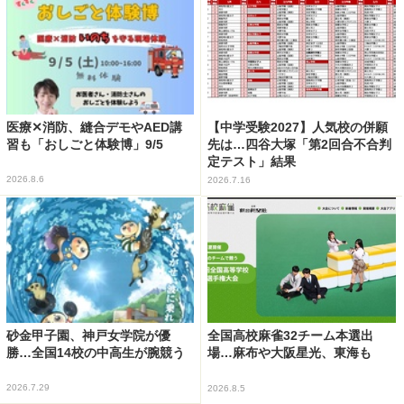
医療✕消防、縫合デモやAED講
【中学受験2027】人気校の併願
習も「おしごと体験博」9/5
先は…四谷大塚「第2回合不合判
定テスト」結果
2026.8.6
2026.7.16
砂金甲子園、神戸女学院が優
全国高校麻雀32チーム本選出
勝…全国14校の中高生が腕競う
場…麻布や大阪星光、東海も
2026.7.29
2026.8.5