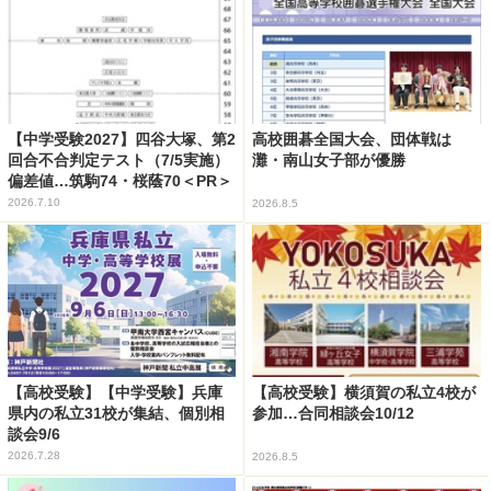
【中学受験2027】四谷大塚、第2
高校囲碁全国大会、団体戦は
回合不合判定テスト（7/5実施）
灘・南山女子部が優勝
偏差値…筑駒74・桜蔭70＜PR＞
2026.7.10
2026.8.5
【高校受験】【中学受験】兵庫
【高校受験】横須賀の私立4校が
県内の私立31校が集結、個別相
参加…合同相談会10/12
談会9/6
2026.7.28
2026.8.5