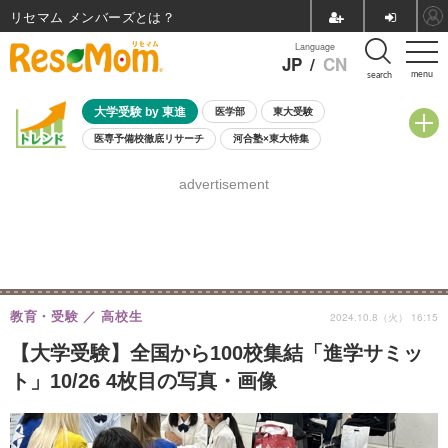
リセマム メンバーズ
Language
JP
/
CN
menu
search
大学受験 by 東進
医学部
東大受験
医専予備校徹底リサーチ
河合塾×東大特集
親子で考える大学選び
高校受験
中学受験
小学校受験
advertisement
共通テスト
夏休み
8月開催学校説明会・相談会
8月開催イベント・WS
全国公立高校 過去問
人気記事
自由研究教材（小学生向け）
自由研究教材（中学生向け）
ランキング
教育・受験
高校生
2024.10.8（火） 16:15
【大学受験】全国から100校集結「進学サミッ
ト」10/26 4枚目の写真・画像