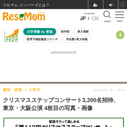
リセマム メンバーズ
Language
JP
/
CN
menu
search
大学受験 by 東進
医学部
東大受験
医専予備校徹底リサーチ
河合塾×東大特集
親子で考える大学選び
高校受験
中学受験
小学校受験
advertisement
共通テスト
夏休み
8月開催学校説明会・相談会
8月開催イベント・WS
全国公立高校 過去問
人気記事
自由研究教材（小学生向け）
自由研究教材（中学生向け）
ランキング
趣味・娯楽
小学生
2024.10.9（水） 10:15
クリスマスステップコンサート3,200名招待、
東京・大阪公演 4枚目の写真・画像