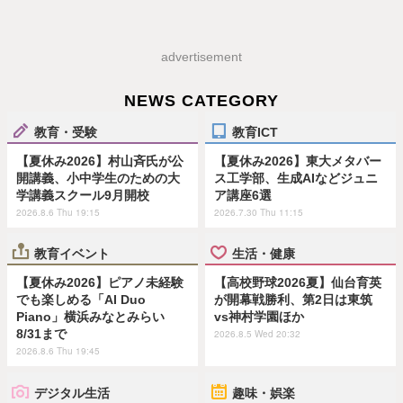
advertisement
NEWS CATEGORY
教育・受験
教育ICT
【夏休み2026】村山斉氏が公
【夏休み2026】東大メタバー
開講義、小中学生のための大
ス工学部、生成AIなどジュニ
学講義スクール9月開校
ア講座6選
2026.8.6 Thu 19:15
2026.7.30 Thu 11:15
教育イベント
生活・健康
【夏休み2026】ピアノ未経験
【高校野球2026夏】仙台育英
でも楽しめる「AI Duo
が開幕戦勝利、第2日は東筑
Piano」横浜みなとみらい
vs神村学園ほか
8/31まで
2026.8.5 Wed 20:32
2026.8.6 Thu 19:45
デジタル生活
趣味・娯楽