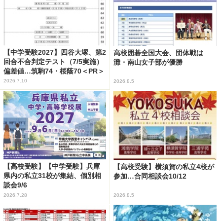
【中学受験2027】四谷大塚、第2
高校囲碁全国大会、団体戦は
回合不合判定テスト（7/5実施）
灘・南山女子部が優勝
偏差値…筑駒74・桜蔭70＜PR＞
2026.7.10
2026.8.5
【高校受験】【中学受験】兵庫
【高校受験】横須賀の私立4校が
県内の私立31校が集結、個別相
参加…合同相談会10/12
談会9/6
2026.7.28
2026.8.5