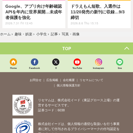
Google、アプリ向け年齢確認
ドラえもん短歌、入選作は
APIを年内に世界展開…未成年
11/20発売の新刊に収録…9/3
者保護を強化
締切
2026.7.31 Fri 13:45
2026.8.6 Thu 15:15
ホーム
›
趣味・娯楽
›
小学生
›
記事
›
写真・画像
TOP
Home
Facebook
X
YouTube
Instagram
line
お問合せ
広告掲載
会社概要
リセマムについて
個人情報保護方針
リセマムは、株式会社イード（東証グロース上場）の運
営するサービスです。
証券コード：6038
株式会社イードは、個人情報の適切な取扱いを行う事業
者に対して付与されるプライバシーマークの付与認定を