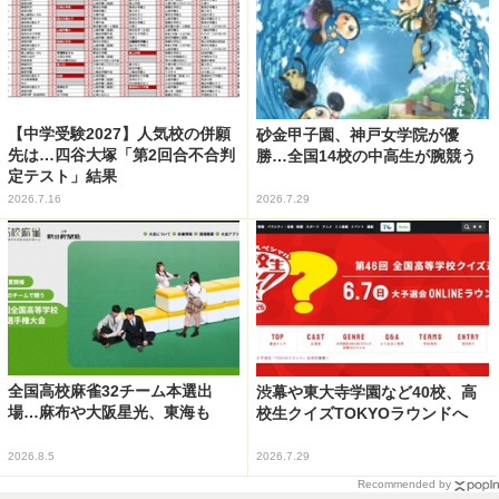
【中学受験2027】人気校の併願
砂金甲子園、神戸女学院が優
先は…四谷大塚「第2回合不合判
勝…全国14校の中高生が腕競う
定テスト」結果
2026.7.16
2026.7.29
全国高校麻雀32チーム本選出
渋幕や東大寺学園など40校、高
場…麻布や大阪星光、東海も
校生クイズTOKYOラウンドへ
2026.8.5
2026.7.29
Recommended by