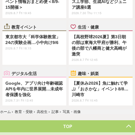
ベント情報おまとめ便＜8/9-
ス工学部、生成AIなどジュニ
15開催＞
ア講座6選
2026.8.7 Fri 19:45
2026.7.30 Thu 11:15
教育イベント
生活・健康
東京都市大「科学体験教室」
【高校野球2026夏】第3日朝
24の実験企画…小中向け9/6
の部は東海大甲府が勝利、午
後の部で八幡商と健大高崎が
2026.8.7 Fri 18:15
激突
2026.8.7 Fri 12:45
デジタル生活
趣味・娯楽
Google、アプリ向け年齢確認
【夏休み2026】魚に触れて学
APIを年内に世界展開…未成年
ぶ「おさかな」イベント8/8…
者保護を強化
川崎市
2026.7.31 Fri 13:45
2026.8.7 Fri 10:45
ホーム
›
教育・受験
›
高校生
›
記事
›
写真・画像
TOP