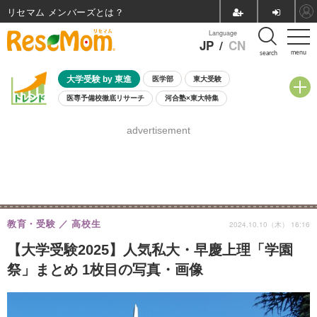
リセマム メンバーズ
Language
JP
/
CN
menu
search
大学受験 by 東進
医学部
東大受験
医専予備校徹底リサーチ
河合塾×東大特集
親子で考える大学選び
高校受験
中学受験
小学校受験
advertisement
共通テスト
夏休み
8月開催学校説明会・相談会
8月開催イベント・WS
全国公立高校 過去問
人気記事
自由研究教材（小学生向け）
自由研究教材（中学生向け）
ランキング
教育・受験
高校生
2024.10.10（木） 16:16
【大学受験2025】人気私大・早慶上理「学園
祭」まとめ 1枚目の写真・画像