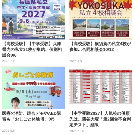
【高校受験】【中学受験】兵庫
【高校受験】横須賀の私立4校が
県内の私立31校が集結、個別相
参加…合同相談会10/12
談会9/6
2026.7.28
2026.8.5
医療✕消防、縫合デモやAED講
【中学受験2027】人気校の併願
習も「おしごと体験博」9/5
先は…四谷大塚「第2回合不合判
定テスト」結果
2026.8.6
2026.7.16