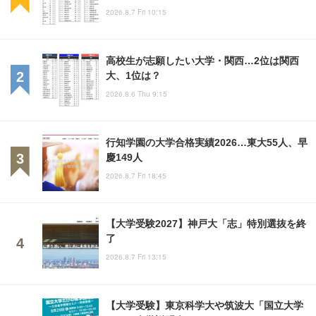
2026.8.7 Fri 10:15
高校生が志願したい大学・関西…2位は関西
大、1位は？
2026.8.6 Thu 9:15
行知学園の大学合格実績2026…東大55人、早
慶149人
2026.8.7 Fri 18:45
【大学受験2027】神戸大「志」特別選抜を終
了
2026.8.7 Fri 13:15
【大学受験】東京科学大や筑波大「国立大学