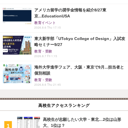
アメリカ留学の奨学金情報を紹介8/27東
京...EducationUSA
教育イベント
2026.8.6 Thu 17:15
東大新学部「UTokyo College of Design」入試攻
略セミナー9/27
教育・受験
2026.8.7 Fri 1:15
海外大学進学フェア、大阪・東京で9月...担当者と
個別相談
教育・受験
2026.8.6 Thu 21:45
高校生アクセスランキング
高校生が志願したい大学・東北…2位は山形
大、1位は？