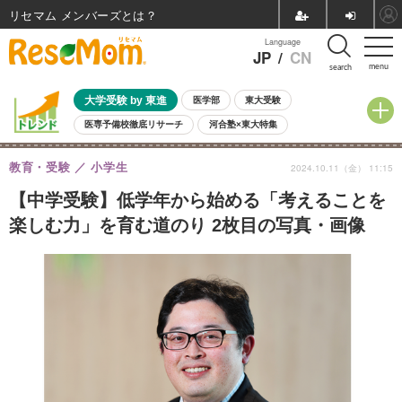
リセマム メンバーズ
Language
JP
/
CN
menu
search
大学受験 by 東進
医学部
東大受験
医専予備校徹底リサーチ
河合塾×東大特集
親子で考える大学選び
高校受験
中学受験
小学校受験
教育・受験
小学生
2024.10.11（金） 11:15
共通テスト
夏休み
8月開催学校説明会・相談会
8月開催イベント・WS
全国公立高校 過去問
人気記事
【中学受験】低学年から始める「考えることを
自由研究教材（小学生向け）
自由研究教材（中学生向け）
ランキング
楽しむ力」を育む道のり 2枚目の写真・画像