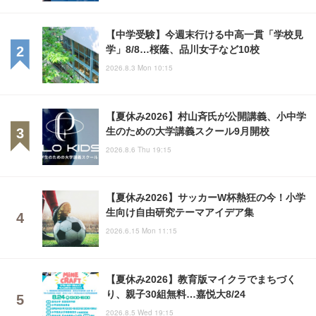
【中学受験】今週末行ける中高一貫「学校見
学」8/8…桜蔭、品川女子など10校
2026.8.3 Mon 10:15
【夏休み2026】村山斉氏が公開講義、小中学
生のための大学講義スクール9月開校
2026.8.6 Thu 19:15
【夏休み2026】サッカーW杯熱狂の今！小学
生向け自由研究テーマアイデア集
2026.6.15 Mon 11:15
【夏休み2026】教育版マイクラでまちづく
り、親子30組無料…嘉悦大8/24
2026.8.5 Wed 19:15