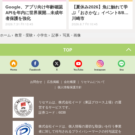
Google、アプリ向け年齢確認
【夏休み2026】魚に触れて学
APIを年内に世界展開…未成年
ぶ「おさかな」イベント8/8…
者保護を強化
川崎市
2026.7.31 Fri 13:45
2026.8.7 Fri 10:45
ホーム
›
教育・受験
›
小学生
›
記事
›
写真・画像
TOP
Home
Facebook
X
YouTube
Instagram
line
お問合せ
広告掲載
会社概要
リセマムについて
個人情報保護方針
リセマムは、株式会社イード（東証グロース上場）の運
営するサービスです。
証券コード：6038
株式会社イードは、個人情報の適切な取扱いを行う事業
者に対して付与されるプライバシーマークの付与認定を