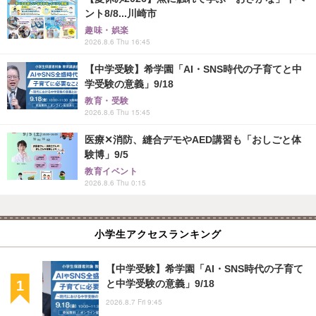
ント8/8...川崎市
趣味・娯楽
2026.8.6 Thu 16:45
【中学受験】希学園「AI・SNS時代の子育てと中
学受験の意義」9/18
教育・受験
2026.8.6 Thu 15:45
医療✕消防、縫合デモやAED講習も「おしごと体
験博」9/5
教育イベント
2026.8.6 Thu 0:15
小学生アクセスランキング
【中学受験】希学園「AI・SNS時代の子育て
と中学受験の意義」9/18
2026.8.7 Fri 9:45