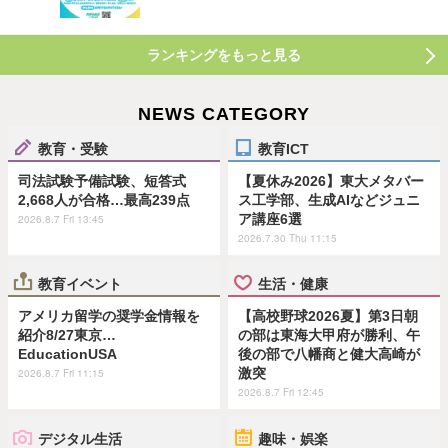
ランキングをもっと見る
NEWS CATEGORY
教育・受験
教育ICT
司法試験予備試験、短答式
【夏休み2026】東大メタバー
2,668人が合格…最高239点
ス工学部、生成AIなどジュニ
ア講座6選
2026.8.7 Fri 13:45
2026.7.30 Thu 11:15
教育イベント
生活・健康
アメリカ留学の奨学金情報を
【高校野球2026夏】第3日朝
紹介8/27東京…
の部は東海大甲府が勝利、午
EducationUSA
後の部で八幡商と健大高崎が
激突
2026.8.7 Fri 11:15
2026.8.7 Fri 12:45
デジタル生活
趣味・娯楽