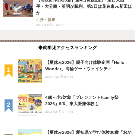
【高校野球2026夏】第4日青森山田・東日大昌
平・大分商・英明が勝利、第5日は花巻東vs新田ほ
か
生活・健康
2026.8.8 Sat 15:15
未就学児アクセスランキング
【夏休み2026】親子向け体験企画「Hello
Wonder」高輪ゲートウェイシティ
2026.7.23 Thu 9:15
4歳～小3対象「プレジデントFamily祭
2026」9/6、東大医療体験も
2026.8.6 Thu 11:15
【夏休み2026】愛知県で学び体験30種「おか