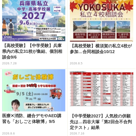
【高校受験】【中学受験】兵庫
【高校受験】横須賀の私立4校が
県内の私立31校が集結、個別相
参加…合同相談会10/12
談会9/6
2026.7.28
2026.8.5
医療✕消防、縫合デモやAED講
【中学受験2027】人気校の併願
習も「おしごと体験博」9/5
先は…四谷大塚「第2回合不合判
定テスト」結果
2026.8.6
2026.7.16