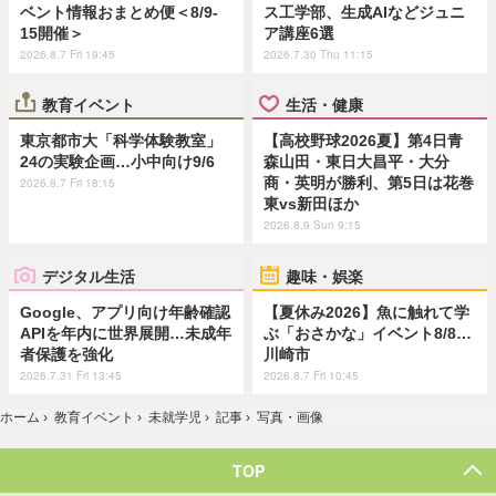
ベント情報おまとめ便＜8/9-
ス工学部、生成AIなどジュニ
15開催＞
ア講座6選
2026.8.7 Fri 19:45
2026.7.30 Thu 11:15
教育イベント
生活・健康
東京都市大「科学体験教室」
【高校野球2026夏】第4日青
24の実験企画…小中向け9/6
森山田・東日大昌平・大分
商・英明が勝利、第5日は花巻
2026.8.7 Fri 18:15
東vs新田ほか
2026.8.9 Sun 9:15
デジタル生活
趣味・娯楽
Google、アプリ向け年齢確認
【夏休み2026】魚に触れて学
APIを年内に世界展開…未成年
ぶ「おさかな」イベント8/8…
者保護を強化
川崎市
2026.7.31 Fri 13:45
2026.8.7 Fri 10:45
ホーム
›
教育イベント
›
未就学児
›
記事
›
写真・画像
TOP