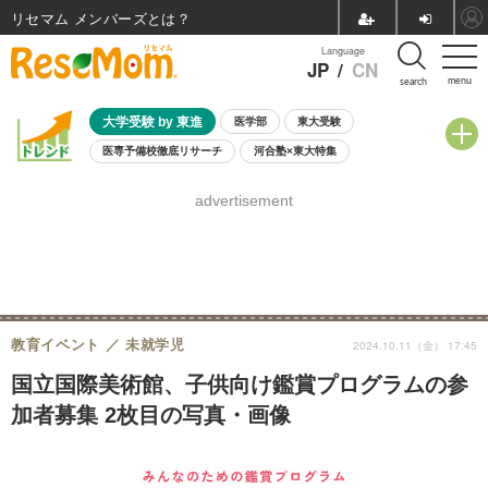
リセマム メンバーズ
Language
JP
/
CN
menu
search
大学受験 by 東進
医学部
東大受験
医専予備校徹底リサーチ
河合塾×東大特集
親子で考える大学選び
高校受験
中学受験
小学校受験
advertisement
共通テスト
夏休み
8月開催学校説明会・相談会
8月開催イベント・WS
全国公立高校 過去問
人気記事
自由研究教材（小学生向け）
自由研究教材（中学生向け）
ランキング
教育イベント
未就学児
2024.10.11（金） 17:45
国立国際美術館、子供向け鑑賞プログラムの参
加者募集 2枚目の写真・画像