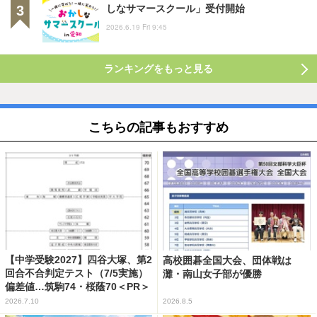
しなサマースクール」受付開始
2026.6.19 Fri 9:45
ランキングをもっと見る
こちらの記事もおすすめ
【中学受験2027】四谷大塚、第2
高校囲碁全国大会、団体戦は
回合不合判定テスト（7/5実施）
灘・南山女子部が優勝
偏差値…筑駒74・桜蔭70＜PR＞
2026.7.10
2026.8.5