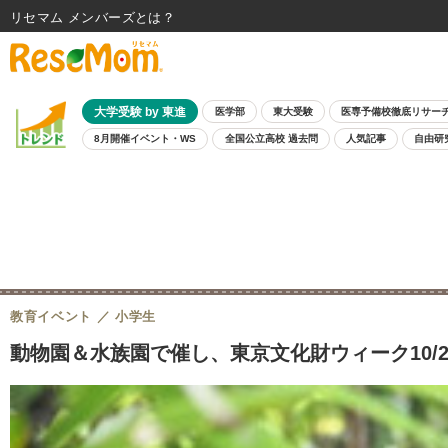
リセマム メンバーズ
大学受験 by 東進
医学部
東大受験
医専予備校徹底リサー
8月開催イベント・WS
全国公立高校 過去問
人気記事
自由研
教育イベント
小学生
動物園＆水族園で催し、東京文化財ウィーク10/26-