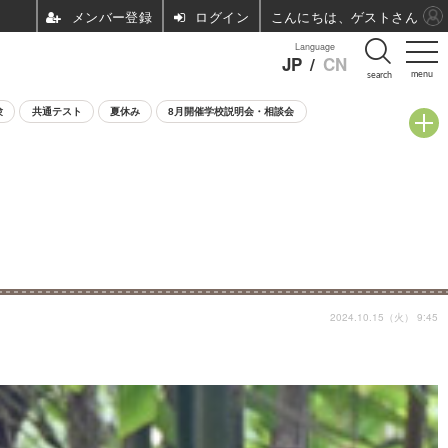
ログイン
こんにちは、ゲストさん
Language
JP
/
CN
menu
search
験
共通テスト
夏休み
8月開催学校説明会・相談会
2024.10.15（火） 9:45