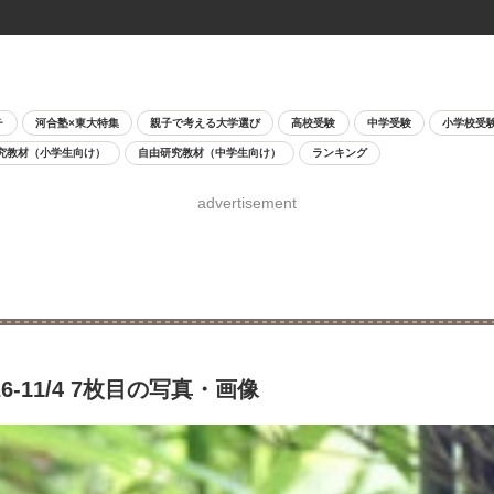
チ
河合塾×東大特集
親子で考える大学選び
高校受験
中学受験
小学校受
究教材（小学生向け）
自由研究教材（中学生向け）
ランキング
advertisement
11/4 7枚目の写真・画像