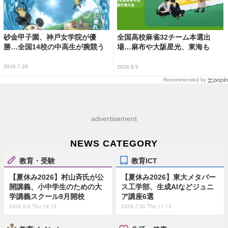
砂金甲子園、神戸女学院が優
全国高校麻雀32チーム本選出
勝…全国14校の中高生が腕競う
場…麻布や大阪星光、東海も
2026.7.29
2026.8.5
Recommended by
advertisement
NEWS CATEGORY
教育・受験
教育ICT
【夏休み2026】村山斉氏が公
【夏休み2026】東大メタバー
開講義、小中学生のための大
ス工学部、生成AIなどジュニ
学講義スクール9月開校
ア講座6選
2026.8.6 Thu 19:15
2026.7.30 Thu 11:15