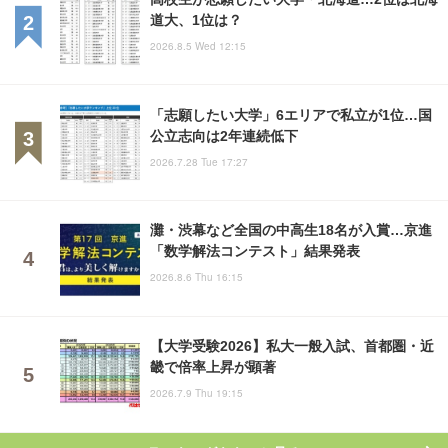
道大、1位は？
2026.8.5 Wed 12:15
「志願したい大学」6エリアで私立が1位…国
公立志向は2年連続低下
2026.7.28 Tue 17:27
灘・渋幕など全国の中高生18名が入賞…京進
「数学解法コンテスト」結果発表
2026.8.6 Thu 16:15
【大学受験2026】私大一般入試、首都圏・近
畿で倍率上昇が顕著
2026.7.9 Thu 19:15