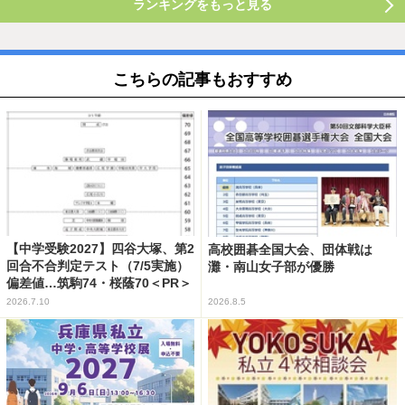
ランキングをもっと見る
こちらの記事もおすすめ
【中学受験2027】四谷大塚、第2
高校囲碁全国大会、団体戦は
回合不合判定テスト（7/5実施）
灘・南山女子部が優勝
偏差値…筑駒74・桜蔭70＜PR＞
2026.7.10
2026.8.5