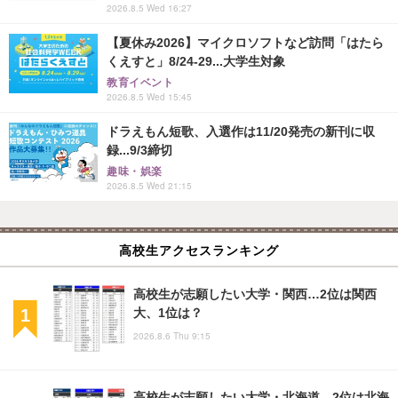
2026.8.5 Wed 16:27
【夏休み2026】マイクロソフトなど訪問「はたら
くえすと」8/24-29...大学生対象
教育イベント
2026.8.5 Wed 15:45
ドラえもん短歌、入選作は11/20発売の新刊に収
録...9/3締切
趣味・娯楽
2026.8.5 Wed 21:15
高校生アクセスランキング
高校生が志願したい大学・関西…2位は関西
大、1位は？
2026.8.6 Thu 9:15
高校生が志願したい大学・北海道…2位は北海