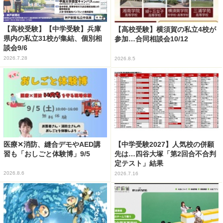
【高校受験】【中学受験】兵庫
【高校受験】横須賀の私立4校が
県内の私立31校が集結、個別相
参加…合同相談会10/12
談会9/6
2026.7.28
2026.8.5
医療✕消防、縫合デモやAED講
【中学受験2027】人気校の併願
習も「おしごと体験博」9/5
先は…四谷大塚「第2回合不合判
定テスト」結果
2026.8.6
2026.7.16