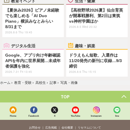
教育イベント
生活・健康
【夏休み2026】ピアノ未経験
【高校野球2026夏】仙台育英
でも楽しめる「AI Duo
が開幕戦勝利、第2日は東筑
Piano」横浜みなとみらい
vs神村学園ほか
8/31まで
2026.8.5 Wed 20:32
2026.8.6 Thu 19:45
デジタル生活
趣味・娯楽
Google、アプリ向け年齢確認
ドラえもん短歌、入選作は
APIを年内に世界展開…未成年
11/20発売の新刊に収録…9/3
者保護を強化
締切
2026.7.31 Fri 13:45
2026.8.6 Thu 15:15
ホーム
›
教育・受験
›
高校生
›
記事
›
写真・画像
TOP
Home
Facebook
X
YouTube
Instagram
line
お問合せ
広告掲載
会社概要
リセマムについて