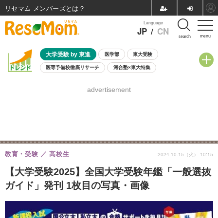
リセマム メンバーズ
Language
JP
/
CN
menu
search
大学受験 by 東進
医学部
東大受験
医専予備校徹底リサーチ
河合塾×東大特集
親子で考える大学選び
高校受験
中学受験
小学校受験
advertisement
共通テスト
夏休み
8月開催学校説明会・相談会
8月開催イベント・WS
全国公立高校 過去問
人気記事
自由研究教材（小学生向け）
自由研究教材（中学生向け）
ランキング
教育・受験
高校生
2024.10.15（火） 10:15
【大学受験2025】全国大学受験年鑑「一般選抜
ガイド」発刊 1枚目の写真・画像