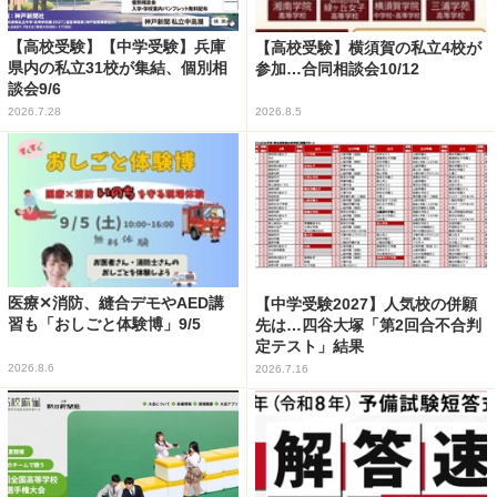
【高校受験】【中学受験】兵庫
【高校受験】横須賀の私立4校が
県内の私立31校が集結、個別相
参加…合同相談会10/12
談会9/6
2026.7.28
2026.8.5
医療✕消防、縫合デモやAED講
【中学受験2027】人気校の併願
習も「おしごと体験博」9/5
先は…四谷大塚「第2回合不合判
定テスト」結果
2026.8.6
2026.7.16