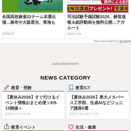
全国高校麻雀32チーム本選出
司法試験予備試験2026、解答速
場…麻布や大阪星光、東海も
報＆総評動画を無料公開…アガ
ルート
2026.8.5
2026.7.21
Recommended by
advertisement
NEWS CATEGORY
教育・受験
教育ICT
【夏休み2026】すぐ行けるイ
【夏休み2026】東大メタバー
ベント情報おまとめ便＜8/9-
ス工学部、生成AIなどジュニ
15開催＞
ア講座6選
2026.8.7 Fri 19:45
2026.7.30 Thu 11:15
教育イベント
生活・健康