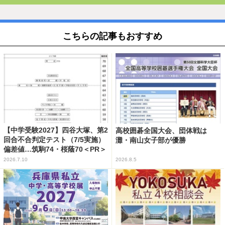
こちらの記事もおすすめ
【中学受験2027】四谷大塚、第2
高校囲碁全国大会、団体戦は
回合不合判定テスト（7/5実施）
灘・南山女子部が優勝
偏差値…筑駒74・桜蔭70＜PR＞
2026.7.10
2026.8.5