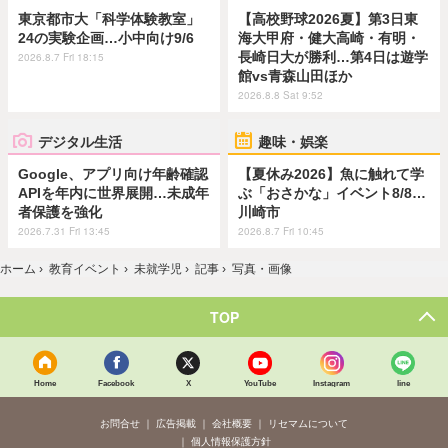
東京都市大「科学体験教室」
【高校野球2026夏】第3日東
24の実験企画…小中向け9/6
海大甲府・健大高崎・有明・
長崎日大が勝利…第4日は遊学
2026.8.7 Fri 18:15
館vs青森山田ほか
2026.8.8 Sat 9:52
デジタル生活
趣味・娯楽
Google、アプリ向け年齢確認
【夏休み2026】魚に触れて学
APIを年内に世界展開…未成年
ぶ「おさかな」イベント8/8…
者保護を強化
川崎市
2026.7.31 Fri 13:45
2026.8.7 Fri 10:45
ホーム
›
教育イベント
›
未就学児
›
記事
›
写真・画像
TOP
Home
Facebook
X
YouTube
Instagram
line
お問合せ
広告掲載
会社概要
リセマムについて
個人情報保護方針