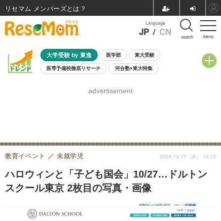
リセマム メンバーズ
Language
JP
/
CN
menu
search
大学受験 by 東進
医学部
東大受験
医専予備校徹底リサーチ
河合塾×東大特集
親子で考える大学選び
高校受験
中学受験
小学校受験
advertisement
共通テスト
夏休み
8月開催学校説明会・相談会
8月開催イベント・WS
全国公立高校 過去問
人気記事
自由研究教材（小学生向け）
自由研究教材（中学生向け）
ランキング
教育イベント
未就学児
2024.10.17（木） 10:15
ハロウィンと「子ども国会」10/27…ドルトン
スクール東京 2枚目の写真・画像