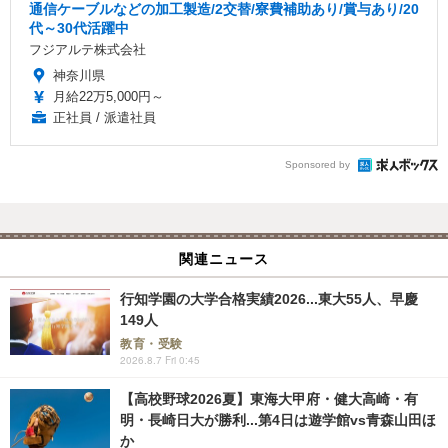
通信ケーブルなどの加工製造/2交替/寮費補助あり/賞与あり/20
代～30代活躍中
フジアルテ株式会社
神奈川県
月給22万5,000円～
正社員 / 派遣社員
Sponsored by
関連ニュース
行知学園の大学合格実績2026...東大55人、早慶
149人
教育・受験
2026.8.7 Fri 0:45
【高校野球2026夏】東海大甲府・健大高崎・有
明・長崎日大が勝利...第4日は遊学館vs青森山田ほ
か