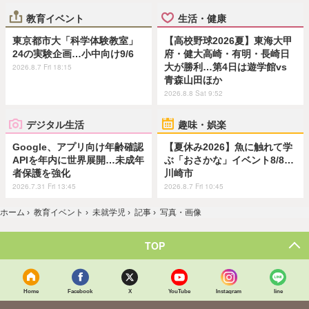
教育イベント
生活・健康
東京都市大「科学体験教室」
【高校野球2026夏】東海大甲
24の実験企画…小中向け9/6
府・健大高崎・有明・長崎日
大が勝利…第4日は遊学館vs
2026.8.7 Fri 18:15
青森山田ほか
2026.8.8 Sat 9:52
デジタル生活
趣味・娯楽
Google、アプリ向け年齢確認
【夏休み2026】魚に触れて学
APIを年内に世界展開…未成年
ぶ「おさかな」イベント8/8…
者保護を強化
川崎市
2026.7.31 Fri 13:45
2026.8.7 Fri 10:45
ホーム
›
教育イベント
›
未就学児
›
記事
›
写真・画像
TOP
Home
Facebook
X
YouTube
Instagram
line