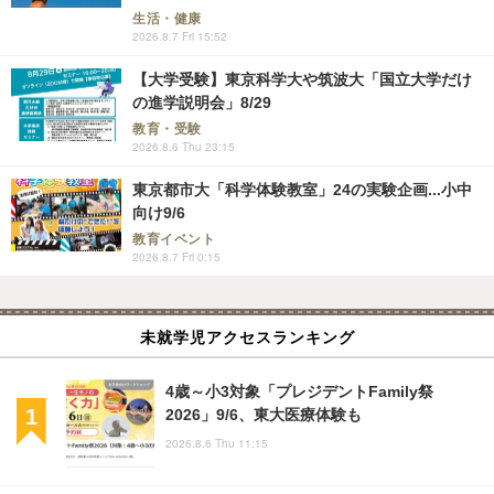
生活・健康
2026.8.7 Fri 15:52
【大学受験】東京科学大や筑波大「国立大学だけ
の進学説明会」8/29
教育・受験
2026.8.6 Thu 23:15
東京都市大「科学体験教室」24の実験企画...小中
向け9/6
教育イベント
2026.8.7 Fri 0:15
未就学児アクセスランキング
4歳～小3対象「プレジデントFamily祭
2026」9/6、東大医療体験も
2026.8.6 Thu 11:15