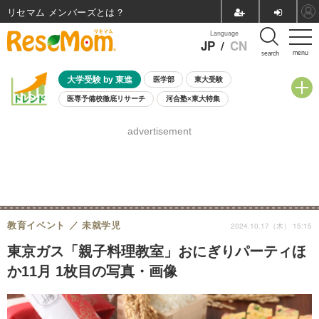
リセマム メンバーズ
Language
JP
/
CN
menu
search
大学受験 by 東進
医学部
東大受験
医専予備校徹底リサーチ
河合塾×東大特集
親子で考える大学選び
高校受験
中学受験
小学校受験
advertisement
共通テスト
夏休み
8月開催学校説明会・相談会
8月開催イベント・WS
全国公立高校 過去問
人気記事
自由研究教材（小学生向け）
自由研究教材（中学生向け）
ランキング
教育イベント
未就学児
2024.10.17（木） 15:15
東京ガス「親子料理教室」おにぎりパーティほ
か11月 1枚目の写真・画像