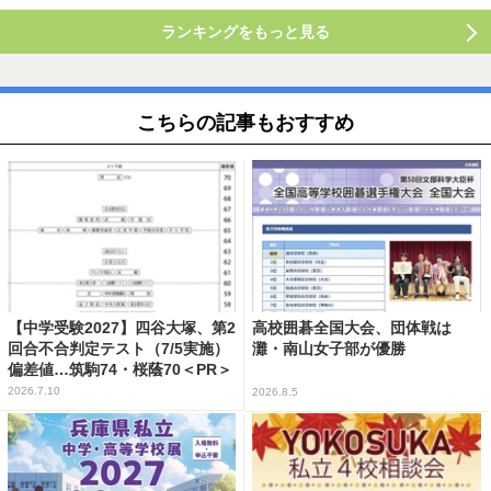
ランキングをもっと見る
こちらの記事もおすすめ
【中学受験2027】四谷大塚、第2
高校囲碁全国大会、団体戦は
回合不合判定テスト（7/5実施）
灘・南山女子部が優勝
偏差値…筑駒74・桜蔭70＜PR＞
2026.7.10
2026.8.5