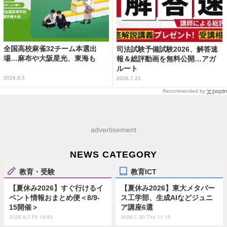
全国高校麻雀32チーム本選出
司法試験予備試験2026、解答速
場…麻布や大阪星光、東海も
報＆総評動画を無料公開…アガ
ルート
2026.8.5
2026.7.21
Recommended by
advertisement
NEWS CATEGORY
教育・受験
教育ICT
【夏休み2026】すぐ行けるイ
【夏休み2026】東大メタバー
ベント情報おまとめ便＜8/9-
ス工学部、生成AIなどジュニ
15開催＞
ア講座6選
2026.8.7 Fri 19:45
2026.7.30 Thu 11:15