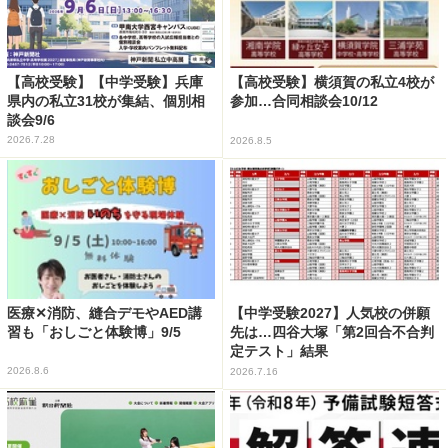
【高校受験】【中学受験】兵庫
【高校受験】横須賀の私立4校が
県内の私立31校が集結、個別相
参加…合同相談会10/12
談会9/6
2026.7.28
2026.8.5
医療✕消防、縫合デモやAED講
【中学受験2027】人気校の併願
習も「おしごと体験博」9/5
先は…四谷大塚「第2回合不合判
定テスト」結果
2026.8.6
2026.7.16