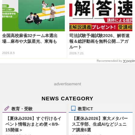
全国高校麻雀32チーム本選出
司法試験予備試験2026、解答速
場…麻布や大阪星光、東海も
報＆総評動画を無料公開…アガ
ルート
2026.8.5
2026.7.21
Recommended by
advertisement
NEWS CATEGORY
教育・受験
教育ICT
【夏休み2026】すぐ行けるイ
【夏休み2026】東大メタバー
ベント情報おまとめ便＜8/9-
ス工学部、生成AIなどジュニ
15開催＞
ア講座6選