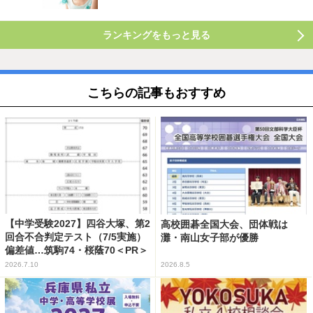
ランキングをもっと見る
こちらの記事もおすすめ
【中学受験2027】四谷大塚、第2
高校囲碁全国大会、団体戦は
回合不合判定テスト（7/5実施）
灘・南山女子部が優勝
偏差値…筑駒74・桜蔭70＜PR＞
2026.7.10
2026.8.5