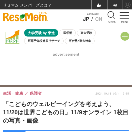
リセマム メンバーズ
Language
JP
/
CN
menu
search
大学受験 by 東進
医学部
東大受験
医専予備校徹底リサーチ
河合塾×東大特集
親子で考える大学選び
高校受験
中学受験
小学校受験
advertisement
共通テスト
夏休み
8月開催学校説明会・相談会
8月開催イベント・WS
全国公立高校 過去問
人気記事
自由研究教材（小学生向け）
自由研究教材（中学生向け）
ランキング
生活・健康
保護者
2024.10.18（金） 15:45
「こどものウェルビーイングを考えよう、
11/20は世界こどもの日」11/9オンライン 1枚目
の写真・画像