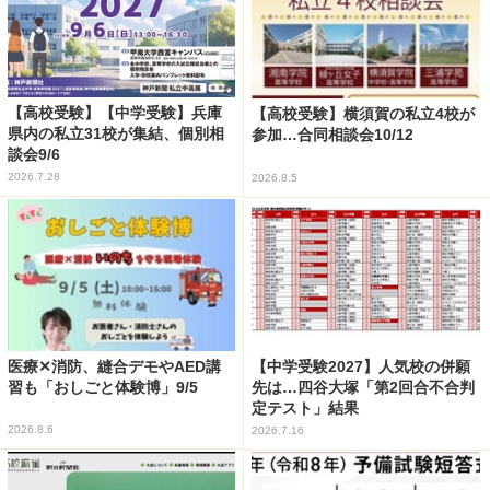
【高校受験】【中学受験】兵庫
【高校受験】横須賀の私立4校が
県内の私立31校が集結、個別相
参加…合同相談会10/12
談会9/6
2026.7.28
2026.8.5
医療✕消防、縫合デモやAED講
【中学受験2027】人気校の併願
習も「おしごと体験博」9/5
先は…四谷大塚「第2回合不合判
定テスト」結果
2026.8.6
2026.7.16