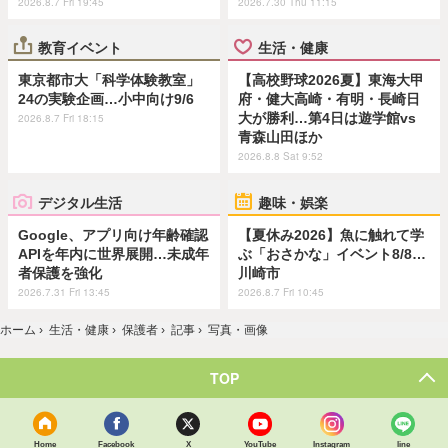
2026.8.7 Fri 19:45
2026.7.30 Thu 11:15
教育イベント
生活・健康
東京都市大「科学体験教室」
【高校野球2026夏】東海大甲
24の実験企画…小中向け9/6
府・健大高崎・有明・長崎日
大が勝利…第4日は遊学館vs
2026.8.7 Fri 18:15
青森山田ほか
2026.8.8 Sat 9:52
デジタル生活
趣味・娯楽
Google、アプリ向け年齢確認
【夏休み2026】魚に触れて学
APIを年内に世界展開…未成年
ぶ「おさかな」イベント8/8…
者保護を強化
川崎市
2026.7.31 Fri 13:45
2026.8.7 Fri 10:45
ホーム
›
生活・健康
›
保護者
›
記事
›
写真・画像
TOP
Home
Facebook
X
YouTube
Instagram
line