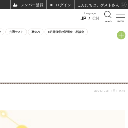
ログイン
こんにちは、ゲストさん
Language
JP
/
CN
menu
search
験
共通テスト
夏休み
8月開催学校説明会・相談会
2024.10.21（月） 9:45