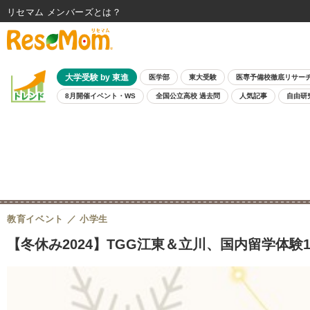
リセマム メンバーズ
大学受験 by 東進
医学部
東大受験
医専予備校徹底リサー
8月開催イベント・WS
全国公立高校 過去問
人気記事
自由研
教育イベント
小学生
【冬休み2024】TGG江東＆立川、国内留学体験12