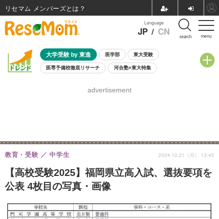
リセマム メンバーズ
Language
JP
/
CN
menu
search
大学受験 by 東進
医学部
東大受験
医専予備校徹底リサーチ
河合塾×東大特集
親子で考える大学選び
高校受験
中学受験
小学校受験
advertisement
共通テスト
夏休み
8月開催学校説明会・相談会
8月開催イベント・WS
全国公立高校 過去問
人気記事
自由研究教材（小学生向け）
自由研究教材（中学生向け）
ランキング
教育・受験
中学生
2024.10.21（月） 13:45
【高校受験2025】福岡県立高入試、選抜要項を
公表 4枚目の写真・画像