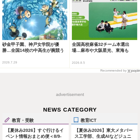
砂金甲子園、神戸女学院が優
全国高校麻雀32チーム本選出
勝…全国14校の中高生が腕競う
場…麻布や大阪星光、東海も
2026.7.29
2026.8.5
Recommended by
advertisement
NEWS CATEGORY
教育・受験
教育ICT
【夏休み2026】すぐ行けるイ
【夏休み2026】東大メタバー
ベント情報おまとめ便＜8/9-
ス工学部、生成AIなどジュニ