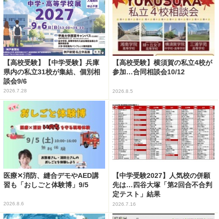
【高校受験】【中学受験】兵庫
【高校受験】横須賀の私立4校が
県内の私立31校が集結、個別相
参加…合同相談会10/12
談会9/6
2026.7.28
2026.8.5
医療✕消防、縫合デモやAED講
【中学受験2027】人気校の併願
習も「おしごと体験博」9/5
先は…四谷大塚「第2回合不合判
定テスト」結果
2026.8.6
2026.7.16