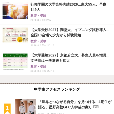
行知学園の大学合格実績2026...東大55人、早慶
149人
教育・受験
2026.8.7 Fri 0:45
【大学受験2027】獨協大、イブニング試験導入...
全国13会場で夕方から試験開始
教育・受験
2026.8.6 Thu 20:15
【大学受験2027】京都府立大、募集人員を増員...
文学部は一般選抜も拡大
教育・受験
2026.8.6 Thu 22:15
中学生アクセスランキング
「世界とつながる自分」を見つける…1期生が
語る、星野高校GFC入学後の実り
PR
2026.7.22 Wed 11:45