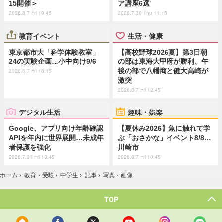
15開催＞
ア講座6選
2026.8.7 Fri 19:45
2026.7.30 Thu 11:15
教育イベント
生活・健康
東京都市大「科学体験教室」
【高校野球2026夏】第3日朝
24の実験企画…小中向け9/6
の部は東海大甲府が勝利、午
後の部で八幡商と健大高崎が
2026.8.7 Fri 18:15
激突
2026.8.7 Fri 12:45
デジタル生活
趣味・娯楽
Google、アプリ向け年齢確認
【夏休み2026】魚に触れて学
APIを年内に世界展開…未成年
ぶ「おさかな」イベント8/8…
者保護を強化
川崎市
2026.7.31 Fri 13:45
2026.8.7 Fri 10:45
ホーム
›
教育・受験
›
中学生
›
記事
›
写真・画像
TOP