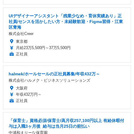
UIデザイナーアシスタント「残業少なめ・育休実績あり」正
社員/センスを活かしたい方・未経験歓迎・Figma習得・江東
区青海
株式会社Creer
東京都
月給23万5,500円～37万5,500円
正社員
halmek/ホールセールの正社員募集/年収432万～
株式会社ハルメク・ビジネスソリューションズ
大阪府
年収432万円～
正社員
「保育士」資格必須/保育士/️高月収257,100円以上 ️有給休暇付
与は入職3ヶ月後 ️ 給与は当月25日の前払い
中浦和まりーな保育園