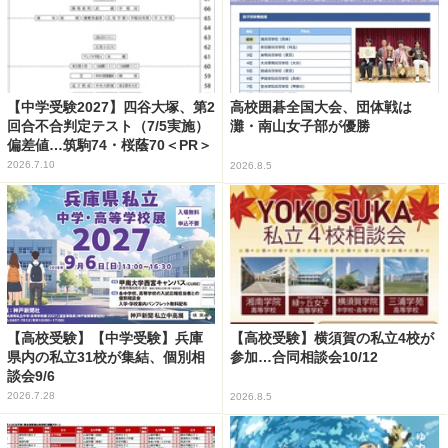
【中学受験2027】四谷大塚、第2
高校囲碁全国大会、団体戦は
回合不合判定テスト（7/5実施）
灘・南山女子部が優勝
偏差値…筑駒74・桜蔭70＜PR＞
2026.7.10
2026.8.5
【高校受験】【中学受験】兵庫
【高校受験】横須賀の私立4校が
県内の私立31校が集結、個別相
参加…合同相談会10/12
談会9/6
2026.7.28
2026.8.5