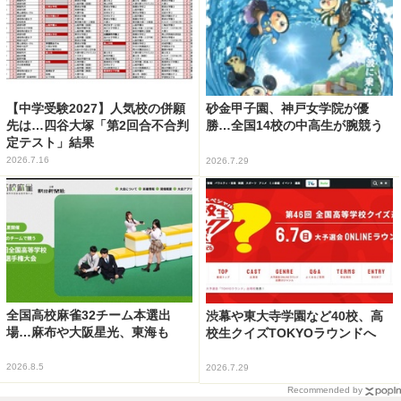
【中学受験2027】人気校の併願
砂金甲子園、神戸女学院が優
先は…四谷大塚「第2回合不合判
勝…全国14校の中高生が腕競う
定テスト」結果
2026.7.16
2026.7.29
全国高校麻雀32チーム本選出
渋幕や東大寺学園など40校、高
場…麻布や大阪星光、東海も
校生クイズTOKYOラウンドへ
2026.8.5
2026.7.29
Recommended by