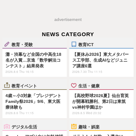
advertisement
NEWS CATEGORY
教育・受験
教育ICT
灘・渋幕など全国の中高生18
【夏休み2026】東大メタバー
名が入賞…京進「数学解法コ
ス工学部、生成AIなどジュニ
ンテスト」結果発表
ア講座6選
2026.8.6 Thu 16:15
2026.7.30 Thu 11:15
教育イベント
生活・健康
4歳～小3対象「プレジデント
【高校野球2026夏】仙台育英
Family祭2026」9/6、東大医
が開幕戦勝利、第2日は東筑
療体験も
vs神村学園ほか
2026.8.6 Thu 11:15
2026.8.5 Wed 20:32
デジタル生活
趣味・娯楽