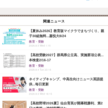
関連ニュース
【夏休み2026】教育版マイクラでまちづくり、親
子30組無料...嘉悦大8/24
教育・受験
2026.8.5 Wed 1:15
【高校受験2027】群馬県公立高、実施要項公表...
本検査2/16-17
教育・受験
2026.8.4 Tue 23:15
ネイティブキャンプ、中高生向けニュース英語提
供...毎日更新
教育・受験
2026.8.5 Wed 18:15
【高校野球2026夏】仙台育英が開幕戦勝利、第2