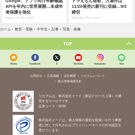
Google、アプリ向け年齢確認
ドラえもん短歌、入選作は
APIを年内に世界展開…未成年
11/20発売の新刊に収録…9/3
者保護を強化
締切
2026.7.31 Fri 13:45
2026.8.6 Thu 15:15
ホーム
›
教育・受験
›
中学生
›
記事
›
写真・画像
TOP
Home
Facebook
X
YouTube
Instagram
line
お問合せ
広告掲載
会社概要
リセマムについて
個人情報保護方針
リセマムは、株式会社イード（東証グロース上場）の運
営するサービスです。
証券コード：6038
株式会社イードは、個人情報の適切な取扱いを行う事業
者に対して付与されるプライバシーマークの付与認定を
受けています。